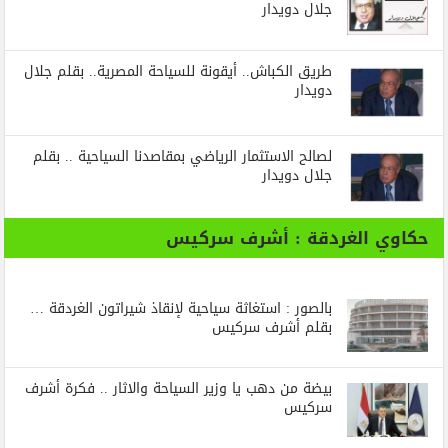
جلال دويدار
طريق الكباش.. أيقونة للسياحة المصرية.. بقلم جلال
دويدار
لصالح الاستثمار الرياضي بمقاصدنا السياحية .. بقلم
جلال دويدار
حكاوي الغردقة : أشرف سركيس
بالصور : استغاثة سياحية لإنقاذ شيراتون الغردقة …
بقلم أشرف سركيس
بيضة من دهب يا وزير السياحة والاثار .. فكرة أشرف
سركيس