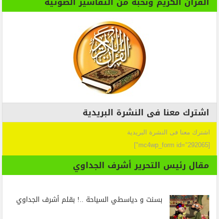
القران الكريم ونخبة من التفاسير الصوتية
اشترك معنا فى النشرة البريدية
اشترك معنا فى النشرة البريدية
[mc4wp_form id="292065"]
مقال رئيس التحرير أشرف الجداوي
بسنت و دياسطي السياحة ..! بقلم أشرف الجداوي