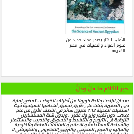
الأعلى للآثار يصدر مجلد جديد عن
علوم المواد والتقنيات في مصر
القديمة
خير الكلام ما قلَّ ودلَّ
بعد ان انزاحت جائحة كورونا من أطراف الكوكب .. تمضي إمارة
دبي الصغيرة بثبات على طريق تحقيق أهدافها السياحية حيث
استقبلت المدينة 7.12 مليون سائح في النصف الأول من عام
2022… دون تغيير وزير ولا غفير .. وبدون شلة المستشارين
الأزرقية في الترويج و التنشيط و التسويق والتدريب والاستثمار
والسياحة المستدامة و الاعلام و العلاقات العامة والخارجية
والمالية و العرض المتحفي والترويج الالكتروني والكهربائي لا