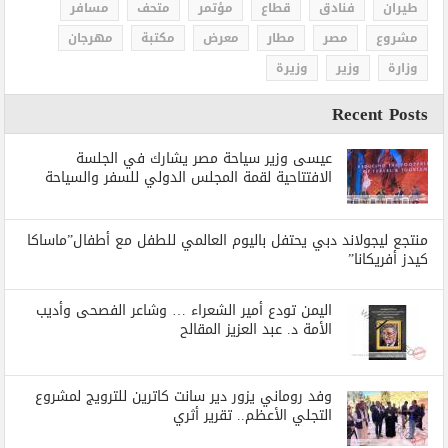
طيران
فنادق
قطاع
مؤتمر
متحف
مسافر
مشروع
مصر
مطار
معرض
مكتبة
مهرجان
وزارة
وزير
وزيرة
Recent Posts
عيسى وزير سياحة مصر يشارك في الجلسة
الافتتاحية لقمة المجلس الدولي للسفر والسياحة
منتجع ليجولاند دبي يحتفل باليوم العالمي للطفل مع أطفال”ماساكا
كيدز أفريكانا”
اليمن تودع أمير الشعراء … وشاعر الفصحى وأديب
الأمة د. عبد العزيز المقالح
وفد روماني يزور دير سانت كاترين للترويج لمشروع
التجلي الأعظم.. تقرير أثري