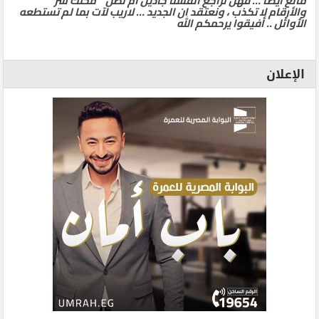
مانع أيضا … فهل نراجع أنفسنا جادين أم نظل ” محلك سر ”
والأرقام لا تكذب ، ونعتقد ان الجديد … لاريب لآت بما لم تستطعه
الأوائل .. أفيقوا يرحمكم الله
الإعلان