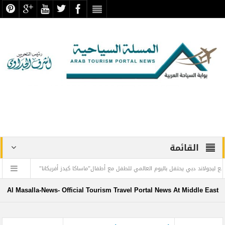
القائمة
دبي يحتفل باليوم العالمي للطفل مع أطفال”ماساكا كيدز أفريكانا”
اليمن تودع أمير الشع
طيران الإمارات تسيّر رحلتين مباشرتين يومياً إلى كولومبو أول ديسمبر
المواقع ا
Al Masalla-News- Official Tourism Travel Portal News At Middle East