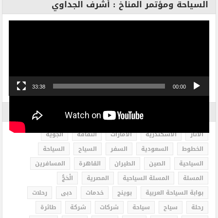
السياحة ومؤتمر المناخ : أشرف الجداوي
مشغل
الفيديو
33:38
00:00
الاكثر بحثاً
الاثار
الاسكندرية
الامارات
الثقافة
الجوية
الخطوط
السعودية
السفر
السياح
السياحة
السياحية
الصين
الطيران
القاهرة
المسافرين
المسلة
المسلة السياحية
المصرية
الْحَجُّ
بوابة السياحة العربية
بوينج
خدمات
دبى
رحلات
رحلة
سياح
سياحة
شركات
شركة
طائرة