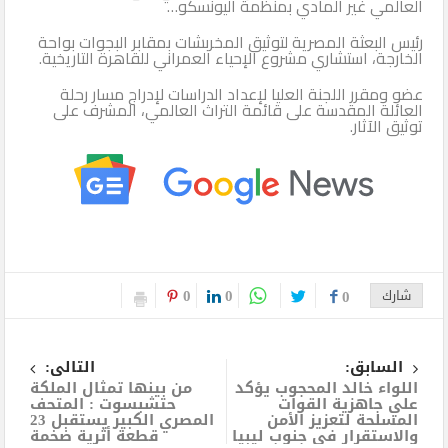
العالمي غير المادي بمنظمة اليونسكو…
رئيس البعثة المصرية لتوثيق المخربشات بمقابر البجوات بواحة
الخارجة، استشاري مشروع الإحياء العمراني للقاهرة التاريخية.
عضو ومقرر اللجنة العليا لإعداد الدراسات لإدراج مسار رحلة
العائلة المقدسة على قائمة التراث العالمي، المشرف على
توثيق الآثار.
0
0
شارك
0
السابق:
التالى:
اللواء خالد المحجوب يؤكد
من بينها تمثال الملكة
علي جاهزية القوات
حتشبسوت : المتحف
المسلحة لتعزيز الأمن
المصري الكبير يستقبل 23
والاستقرار في جنوب ليبيا
قطعة أثرية ضخمة