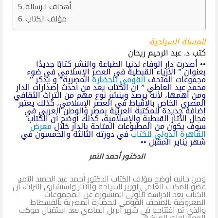
أهداف الرسالة
مؤلف الكتاب
المسلة السياحية
كتب د. عبد الرحيم ريحان
•• أصدرت دار الوفاء لدنيا الطباعة والنشر كتابًا جديدًا
بعنوان ” الأزياء القبطية في العصر الإسلامي في ضوء
مجموعات المتحف
القومي للحضارة
المصرية” و يذكر ”
محمد عبد العاطي ” أن الكتاب يعد من أحدث إصدارات الدار
ومن أهمها، لأنه يرصد وينشر نوع مهم من التراث الثقافي
المصري الخاص بالأقباط في العصر الإسلامي، كذلك يعتبر
إضافة جديدة للمكتبة العربية بمصر والوطن العربي في
مجال الآثار القبطية والإسلامية، كذلك أوضح أن الكتاب
سوف يكون من المطبوعات المتاحة بالدار خلال
معرض
القاهرة الدولي للكتاب
في دورته الثالثة والخمسون في
شهر يناير المقبل ••
الدكتور أحمد النمر
ومن جانبه أوضح مؤلف الكتاب الدكتور أحمد عبد الحميد النمر،
عضو المكتب العلمي لوزير السياحة والآثار واستشاري التراث، أن
الكتاب يعد الدراسة الأولي المنشورة عن المجموعات
المعروضة بالمتحف القومي للحضارة المصرية بالفسطاط
والذي تم افتتاحه في شهر أبريل الماضي بعد استقبال موكب
المومياوات الملكية .