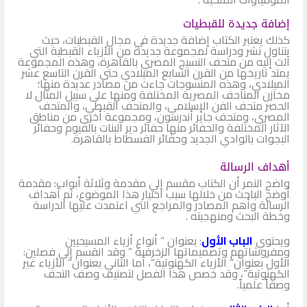
إضافة جديدة للقبطيات
كذلك يعتبر الكتاب إضافة جديدة في مجال القبطيات، حيث
يتناول نشر ودراسة لمجموعة جديدة من الأزياء القبطية التي
آلت إليه من متحف النسيج المصري بالقاهرة، وهذه المجموعة
يمتد تاريخها من القرن السابع الميلادي حتى القرن التاسع عشر
الميلادي، وهذه المنسوجات جاءت من مصادر عديدة منها؛
مخازن المتاحف المصرية المختلفة ومنها على سبيل المثال لا
الحصر متحف الفن الإسلامي، والمتحف القبطي، والمتحف
المصري، ومتحف جاير أندرسون، ومجموعة أخرى من مناطق
الآثار المختلفة والحفائر منها حفائر دير البنات بالفيوم وحفائر
البجوات بالوادي الجديد وحفائر الفسطاط بالقاهرة.
أهداف الرسالة
واضح النمر أن الكتاب مقسم إلي مقدمة وثلاثة أبواب: مقدمة
أوضح الباحث من خلالها سبب اختيار هذا الموضوع، ثم أهداف
الرسالة وأهم المصادر والمراجع التي اعتمدت عليها الدراسة
وخطة البحث ومنهجيته .
ويحتوي
الباب الأول
: بعنوان ” أنواع أزياء المسيحيين
ومفروشاتهم وتصميماتها الزخرفية ” وقد انقسم إلى فصلين:
الأول بعنوان” الأزياء الكهنوتية”، أما الثاني بعنوان” الأزياء غير
الكهنوتية”، وقد خصص هذا الفصل لتصنيف وصف التحف
وصفاً علمياً.