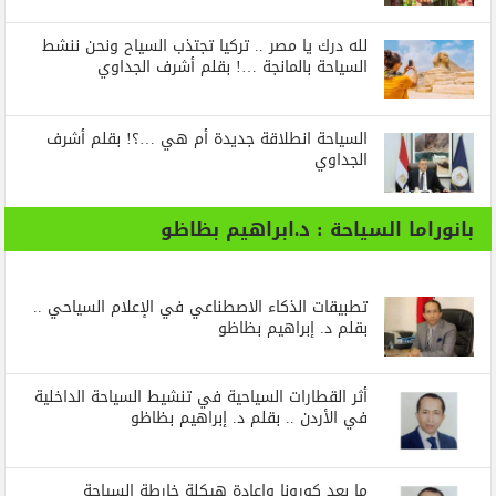
لله درك يا مصر .. تركيا تجتذب السياح ونحن ننشط
السياحة بالمانجة …! بقلم أشرف الجداوي
السياحة انطلاقة جديدة أم هي …؟! بقلم أشرف
الجداوي
بانوراما السياحة : د.ابراهيم بظاظو
تطبيقات الذكاء الاصطناعي في الإعلام السياحي ..
بقلم د. إبراهيم بظاظو
أثر القطارات السياحية في تنشيط السياحة الداخلية
في الأردن .. بقلم د. إبراهيم بظاظو
ما بعد كورونا واعادة هيكلة خارطة السياحة