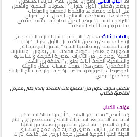
أما
الباب الثاني
: بعنوان: التحليل التقني للأزياء المسيحيين ”
ويتضمن فصلان: الأول: بعنوان ” المكونات النسجية” واشتمل
على الألياف ومصادرها والخيوط المعدنية والصباغات
ومصادرها المستخدمة بالنسائج ، الفصل الثاني بعنوان
“التراكيب النسجية” يوضح الطرق التطبيقية المستخدمة في
صناعة وزخرفة الأزياء القبطية.
و
الباب الثالث
: بعنوان ” التحليلية الفنية للزخارف المنفذة على
أزياء المسيحيين ويتضمن ثلاث فصل: الأول بعنوان ” زخارف
أزياء المسيحيين وخصائصها الفنية ” يتضمن الموضوعات
التصويرية والعناصر الزخرفية، المبحث الثاني بعنوان ” والتأثيرات
الفنية” يوضح كل من التأثيرات المصرية القديمة والساسانية
والإسلامية، المبحث الثالث بعنوان “العلاقة بين الشكل
والمضمون” يعرض هذا المبحث مسببات الشكل والهيئة
للموضوعات التصورية والعناصر الزخرفية الواردة بنسائج الدراسة
ومضمنها الرمزي.
الكتاب سوف يكون من المطبوعات المتاحة بالدار خلال معرض
القاهرة للكتاب
مؤلف الكتاب
كما أوضح ” محمد عبد العاطي ” أن مؤلف الكتاب الدكتور
أحمد عبد الحميد يعد أحد شباب الباحثين المتخصصين في الآثار
والتراث المصري، قد شغل عدة مهام وظيفية من شأنها
الحفاظ على التراث المصري وإدارته منها عضو واستشاري
اللجنة العليا القومية لتسجيل حرفة البردي على قائمة التراث