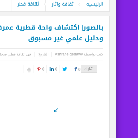
مركز أبوظبي للخلايا الجذعية ينجح بإجراء
الرئيسيه
ثقافة واثار
ثقافة قطر
مطارات دبي تتوقع زيادة استثنائية في أعداد المس
كأس العالم وحتى لا تضيع الحقوق..انتبهو
ودليل علمي غير مسبوق
المواقع الأثرية والمتاحف المصرية تشهد إ
كتب بواسطة
Ashraf elgedawy
التاريخ:
فى :
ثقافة قطر
,
صحف
0
0
شارك
0