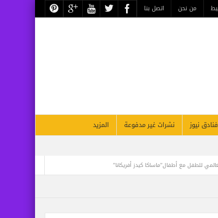
يط
من نحن
اتصل بنا
فنادق نيوز
نشرات غير مدفوعة
المزيد
عالمي للطفل مع أطفال”ماساكا كيدز أفريكانا”
تجلي الأعظم.. تقرير أثري