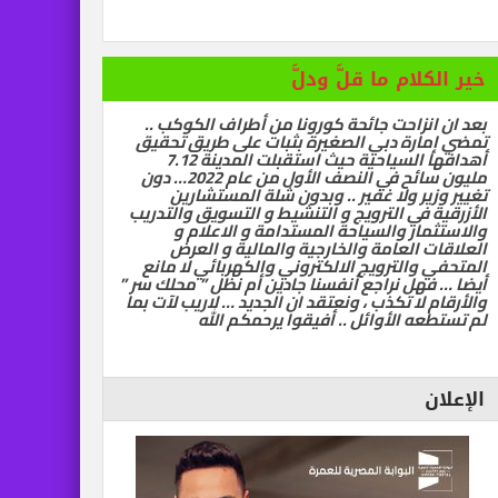
خير الكلام ما قلَّ ودلَّ
رات تسيّر رحلتين مباشرتين يومياً إلى كولومبو أول ديسمبر
بعد ان انزاحت جائحة كورونا من أطراف الكوكب ..
تمضي إمارة دبي الصغيرة بثبات على طريق تحقيق
أهدافها السياحية حيث استقبلت المدينة 7.12
مليون سائح في النصف الأول من عام 2022… دون
تغيير وزير ولا غفير .. وبدون شلة المستشارين
الأزرقية في الترويج و التنشيط و التسويق والتدريب
والاستثمار والسياحة المستدامة و الاعلام و
العلاقات العامة والخارجية والمالية و العرض
المتحفي والترويج الالكتروني والكهربائي لا مانع
أيضا … فهل نراجع أنفسنا جادين أم نظل ” محلك سر ”
والأرقام لا تكذب ، ونعتقد ان الجديد … لاريب لآت بما
لم تستطعه الأوائل .. أفيقوا يرحمكم الله
الإعلان