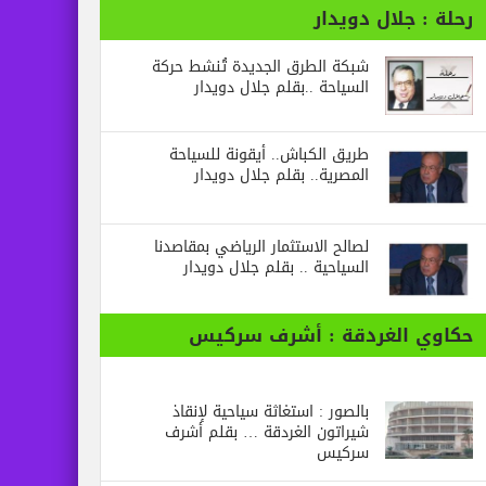
رحلة : جلال دويدار
شبكة الطرق الجديدة تُنشط حركة
السياحة ..بقلم جلال دويدار
طريق الكباش.. أيقونة للسياحة
المصرية.. بقلم جلال دويدار
لصالح الاستثمار الرياضي بمقاصدنا
السياحية .. بقلم جلال دويدار
حكاوي الغردقة : أشرف سركيس
بالصور : استغاثة سياحية لإنقاذ
شيراتون الغردقة … بقلم أشرف
سركيس