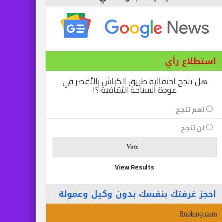
استطلاع رأي
هل تنجح احتفالية طريق الكباش بالأقصر في
عودة السياحة الثقافية ؟!
نعم تنجح
لن تنجح
View Results
احجز غرفتك بنفسك بدون وكيل وعمولة
Booking.com