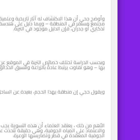
وأوضح جحي أن هذا الاكتشاف له آثار تاريخية وعلمية ك
مجتمع مستقر في المنطقة – وربما دليل على هندسة متق
تذكاري أو جدران، فإن الدليل موجود في التربة.
وبحسب الدراسة تختلف خصائص التربة في الموقع عن 
بها – وهو تفاوت يرتبط عادةً بالزراعة وتنسيق الحدائق
ويقول حجي إن منطقة بهذا الحجم، بعيدة عن الساحل 
الأهم من ذلك ، يعتقد العلماء أن هذه التسوية يجب 
والاعتماد على المياه الجوفية، وهي حقيقة تتحدث عن 
الجوفية المعقدة في قطر وتضاريسها الوعرة.