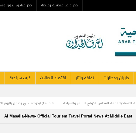
حجز غرف فندقية رخيصة
حجز فنادق بدون وس
طيران ومطارات
ثقافة واثار
اقتصاد-اتصالات
غرف سياحية
الافتتاحية لقمة المجلس الدولي للسفر والسياحة
منتجع ليجولاند دبي يحتفل باليوم ال
وأديب الأمة د. عبد العزيز المقالح
وفد روماني يزور دير سانت كاترين للترويج لمشروع ال
Al Masalla-News- Official Tourism Travel Portal News At Middle East
TOURISM RECOVERY ACCELERATES TO REA