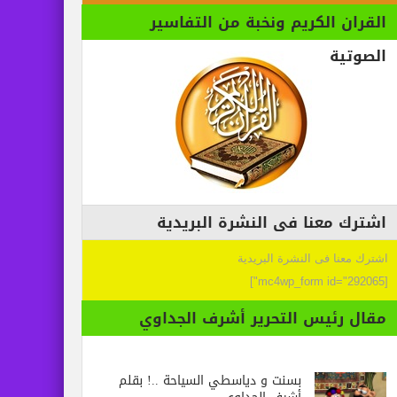
القران الكريم ونخبة من التفاسير
الصوتية
اشترك معنا فى النشرة البريدية
اشترك معنا فى النشرة البريدية
[mc4wp_form id="292065"]
مقال رئيس التحرير أشرف الجداوي
بسنت و دياسطي السياحة ..! بقلم