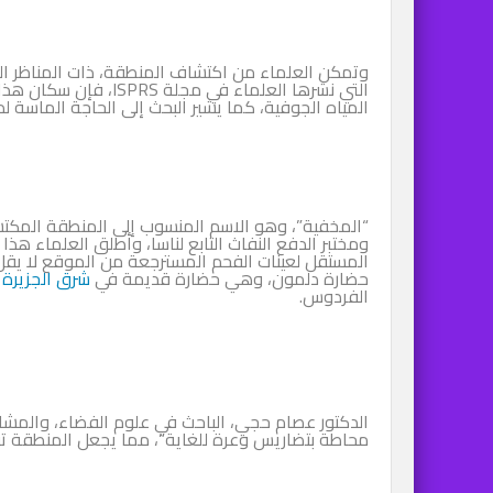
وتمكن العلماء من اكتشاف المنطقة، ذات المناظر الطب
التي نشرها العلماء في
المياه الجوفية، كما يشير البحث إلى الحاجة الماسة لد
“المخفية”، وهو الاسم المنسوب إلى المنطقة المكتشف
ومختبر الدفع النفاث التابع لناسا، وأطلق العلماء هذا
حضارة دلمون، وهي حضارة قديمة في
شرق الجزيرة ا
الفردوس.
الدكتور عصام حجي، الباحث في علوم الفضاء، والمشا
محاطة بتضاريس وعرة للغاية”، مما يجعل المنطقة تقري