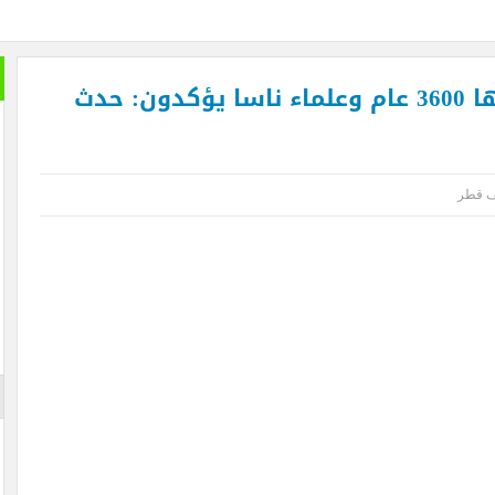
 أول زراعة للخلايا الجذعية في المنطقة لمريضة تعاني من التصلب اللويحي
افرين بنهاية العام لتصل إلى 64.3 مليون مسافر
بالصور| اكتشاف واحة قطرية عمرها 3600 عام وعلماء ناسا يؤكدون: حدث
ا مصر هي التي صدرت الإسلام وأزهرها منارته .. بقلم د. عبد الرحيم ريحان
طيران الإما
قبالًا كبيرًا من الجمهور في يوم مئوية اكتشاف مقبرة الملك الذهبي
 قطر