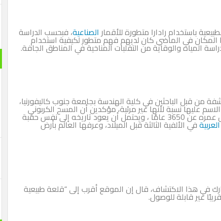
يعية باستخدام رادارا متطورة للأقمار
الصناعية
، فبحسب الدراسة
 مجلة ISPRS، فإن سكان هذا المكان في الماضي كان لديهم فهم متطور لكيفية استخدام
راسة المياه والوقاية من التقلبات المناخية في المناطق الجافة.
ة من قبل الباحثين في كلية الهندسة بجامعة جنوب كاليفورنيا،
 الاسم عليها نسبة لأنها غير مرئية، مؤكدين أن المسح الكربوني
المستقل لعينات الفحم المسترجعة من الموقع لا يقل عمره عن 3650 عامًا ، ويحتمل أن يعود تاريخه إلى نفس حقبة
لعربية
في الألفية الثالثة قبل الميلاد، وعرفها العالم بأرض
رك في هذا الاكتشاف، قال إن الموقع أقرب إلى “قلعة طبيعية
بًا غير قابلة للوصول.