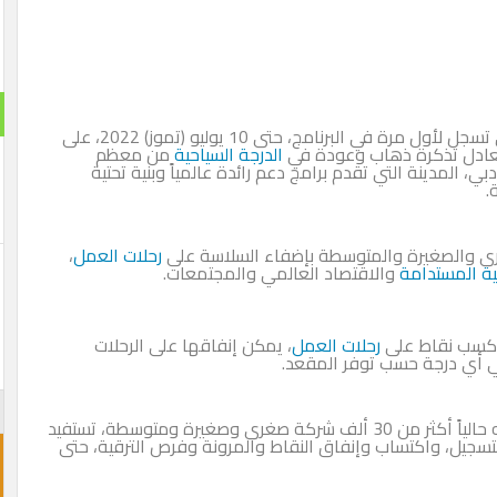
المؤهلة في جميع أنحاء العالم التي تسجل لأول مرة في البرنامج، حتى 10 يوليو (تموز) 2022، على
الدرجة السياحية
من معظم
 المدينة التي تقدم برامج دعم رائدة عالمياً وبنية تحتية
.
 والصغيرة والمتوسطة بإضفاء السلاسة على
رحلات العمل
،
ية المستدامة
والاقتصاد العالمي والمجتمعات.
ات كسب نقاط على
رحلات العمل
، يمكن إنفاقها على الرحلات
في أي درجة حسب توفر المقعد.
ويضم برنامج بيزنس ريواردز طيران الإمارات في عضويته حالياً أكثر من 30 ألف شركة صغرى وصغيرة ومتوسطة، تستفيد
تسجيل، واكتساب وإنفاق النقاط والمرونة وفرص الترقية، حتى