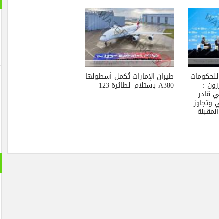
 للحكومات
طيران الإمارات تُكمل أسطولها
ون :
A380 باستلام الطائرة 123
ي قادر
 وتجاوز
المقبلة