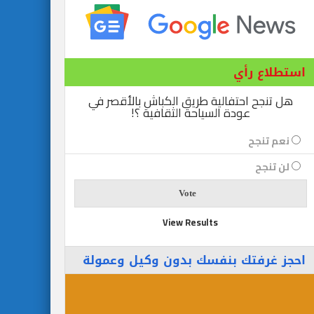
استطلاع رأي
هل تنجح احتفالية طريق الكباش بالأقصر في
عودة السياحة الثقافية ؟!
نعم تنجح
لن تنجح
View Results
احجز غرفتك بنفسك بدون وكيل وعمولة