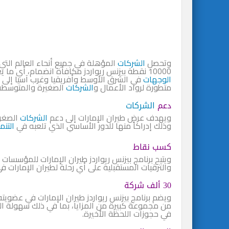
وتحصل
الشركات
10000 نقطة بيزنس ريواردز مكافأة انضمام، أي ما يعادل تذكرة ذهاب وعودة في
الوجهات
في الشرق الأوسط وأفريقيا وغرب آسيا إلى دبي،
متطورة لرواد الأعمال و
الشركات
الصغيرة والمتوسطة
دعم
الشركات
ويهدف عرض طيران الإمارات إلى دعم
الشركات
الصغرى
وذلك إدراكاً منها للدور الأساسي الذي تلعبه في
التنم
كسب نقاط
ويتيح برنامج بيزنس ريواردز طيران الإمارات للمؤسس
والترقيات المستقبلية على أي رحلة لطيران الإمارات 
30 ألف شركة
من مجموعة كبيرة من المزايا، بما في ذلك سهولة ال
في حجوزات اللحظة الأخيرة.