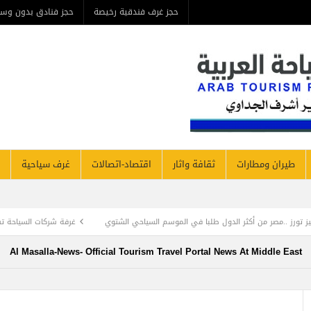
حجز غرف فندقية رخيصة
حجز فنادق بدون وس
طيران ومطارات
ثقافة واثار
اقتصاد-اتصالات
غرف سياحية
 أكثر الدول طلبا في الموسم السياحي الشتوي
غرفة شركات السياحة تشيد بتوصيات سيا
Al Masalla-News- Official Tourism Travel Portal News At Middle East