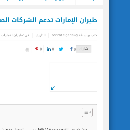
طيران الإمارات تدعم الشركات الص
كتب بواسطة
Ashraf elgedawy
التاريخ:
فى :
طيران الامارات
0
0
شارك
0
دبي – تعمل طيران الإمار