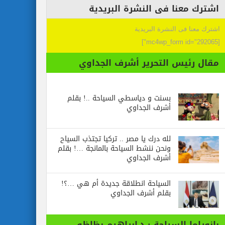
اشترك معنا فى النشرة البريدية
اشترك معنا فى النشرة البريدية
[mc4wp_form id="292065"]
مقال رئيس التحرير أشرف الجداوي
بسنت و دياسطي السياحة ..! بقلم
أشرف الجداوي
لله درك يا مصر .. تركيا تجتذب السياح
ونحن ننشط السياحة بالمانجة …! بقلم
أشرف الجداوي
السياحة انطلاقة جديدة أم هي …؟!
بقلم أشرف الجداوي
بانوراما السياحة : د.ابراهيم بظاظو