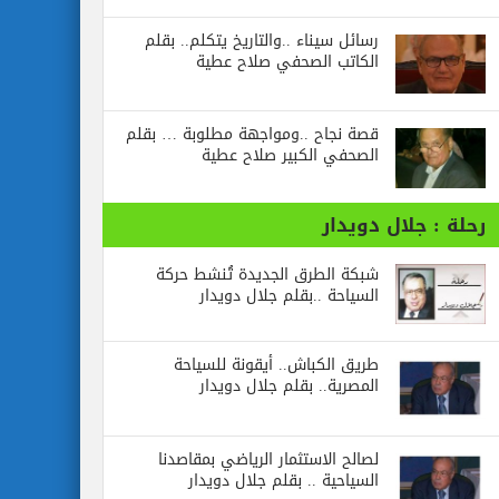
رسائل‭ ‬سيناء‭.. ‬والتاريخ‭ ‬يتكلم.. بقلم
الكاتب الصحفي صلاح عطية
قصة نجاح ..ومواجهة مطلوبة … بقلم
الصحفي الكبير صلاح عطية
رحلة : جلال دويدار
شبكة الطرق الجديدة تُنشط حركة
السياحة ..بقلم جلال دويدار
طريق الكباش.. أيقونة للسياحة
المصرية.. بقلم جلال دويدار
لصالح الاستثمار الرياضي بمقاصدنا
السياحية .. بقلم جلال دويدار