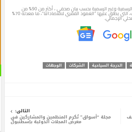
وتشكل المشروعات الصغرى والصغيرة والمتوسطة، الرسمية وغير الرسمية بحسب بيان صحفي ، أكثر من 90% من
العالمية. كما تمثل هذه المشروعات، التي يطلق عليها “العمود الفقري لاقتصاداتنا”، ما معدله 70%
ة
الدرجة السياحية
الشركات
الوجهات
التالى:
حف
مجلة “أسواق” تُكرم المنظمين والمشاركين في
معرض المجلات الدولية بإسطنبول