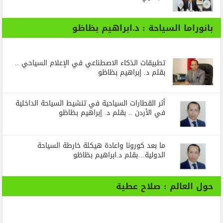
بانوراما السياحة : د.ابراهيم بظاظو
تطبيقات الذكاء الاصطناعي في الإعلام السياحي ..
بقلم د. إبراهيم بظاظو
أثر القطارات السياحية في تنشيط السياحة الداخلية
في الأردن .. بقلم د. إبراهيم بظاظو
ما بعد كورونا واعادة هيكلة خارطة السياحة
الدولية…بقلم د.ابراهيم بظاظو
حول العالم : صلاح عطية