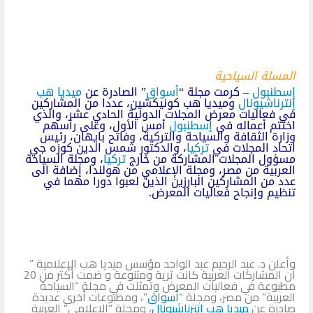
المسلة السياحية
إسطنبول
– كرمت مجلة “
أسواق
” الصادرة عن
ميديا هب
إنترناشيونال
وميديا هب كونيكشين، عددا من المشاركين
في فعاليات معرض المجلات الدولية الحادي عشر، والذي
اختتم أعماله في
إسطنبول
أمس الأول، وعلى رأسهم
وزارة الثقافة والسياحة والتركية، وفاتح بايهان، رئيس
اتحاد المجلات في
تركيا
، والدكتور شمس الدين كوزه جي
مسؤول المجلات المشاركة من خارج
تركيا
، ومجلة السياحة
العربية من مصر، ومجلة الإعلامي من هولندا، إضافة الى
عدد من المشاركين البارزين الذين لعبوا دورا مهما في
تنظيم وإنجاح فعاليات المعرض.
وأعلن د. عبد الرحيم عبد الواحد مؤسس ميديا هب الإعلامية ”
ان المشاركات العربية كانت ثرية ومتنوعة و ضمت أكثر من 20
مطبوعة في فعاليات المعرض وتمثلت في مجلة “السياحة
العربية” من مصر، ومجلة “
أسواق
”، ومطبوعات أخرى عديدة
صادرة عن
ميديا هب إنترناشيونال
، ومجلة “الإعلامي” العربية