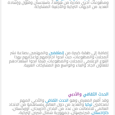
ومطبوعات أخرى صادرة من هولندا، باستحسان وقبول وإشادة
العديد من الجهات التركية والأجنبية المشاركة.
إضافة إلى طبقة كبيرة من
المثقفين
والمهتمين بصناعة نشر
المجلات والمطبوعات، حيث أبدوا احترامهم واعجابهم بهذا
التنوع الإعلامي للمجلات والمطبوعات، فيما أبدوا استعدادهم
للتعاون الجاد والبناء والواسع مع المشاركات العربية.
الحدث الثقافي
والأدبي
وقد أقيم المعرض وهو
الحدث الثقافي
والأدبي المهم
لصحافيي
تركيا
والعديد من دول العالم، بمساهمة من الاتحاد
العالمي للاتصالات من عدد من البلدان (أذربيجان، أوزبكستان،
كازاخستان
، قيرغيزستان، جمهورية شمال قبرص التركية،