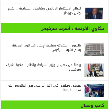
لصالح الاستثمار الرياضي بمقاصدنا السياحية .. بقلم
جلال دويدار
حكاوي الغردقة : أشرف سركيس
بالصور : استغاثة سياحية لإنقاذ شيراتون الغردقة …
بقلم أشرف سركيس
بيضة من دهب يا وزير السياحة والاثار .. فكرة أشرف
سركيس
عيسى وحنفي في زفة أبو على في الباتروس بلو
سبا بالغردقة
كاتب ومقال