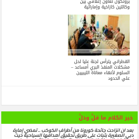
بروتكول تعاون إعلامي بين
وكالتين كازاخية وإماراتية
القطراني يترأس لجنة عليا لحل
مشكلات المنفذ البري أمساعد –
السلوم لأنهاء معاناة الليبيين
علي الحدود
خير الكلام ما قلَّ ودلَّ
بعد ان انزاحت جائحة كورونا من أطراف الكوكب .. تمضي إمارة
دبي الصغيرة بثبات على طريق تحقيق أهدافها السياحية حيث