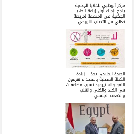
مركز أبوظبي للخلايا الجذعية
ينجح بإجراء أول زراعة للخلايا
الجذعية في المنطقة لمريضة
تعاني من التصلب اللويحي
الصحة الخليجي يحذر : زيادة
الكتلة العضلية باستخدام هرمون
النمو والستيرويد تسبب مضاعفات
في الكبد والكلى والقلب
والضعف الجنسي