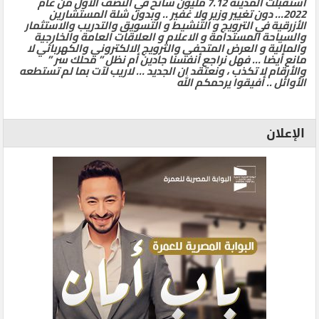
استقبلت المدينة 7.12 مليون سائح في النصف الأول من عام
2022… دون تغيير وزير ولا غفير .. وبدون شلة المستشارين
الأزرقية في الترويج و التنشيط و التسويق والتدريب والاستثمار
والسياحة المستدامة و الاعلام و العلاقات العامة والخارجية
والمالية و العرض المتحفي والترويج الالكتروني والكهربائي لا
مانع أيضا … فهل نراجع أنفسنا جادين أم نظل ” محلك سر ”
والأرقام لا تكذب ، ونعتقد ان الجديد … لاريب لآت بما لم تستطعه
الأوائل .. أفيقوا يرحمكم الله
الإعلان