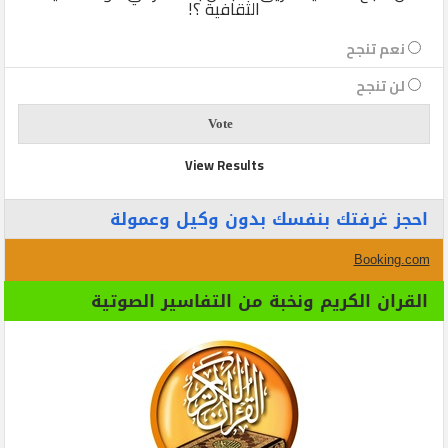
الثقافية ؟!
نعم تنجح
لن تنجح
View Results
احجز غرفتك بنفسك بدون وكيل وعمولة
Booking.com
القران الكريم ونخبة من التفاسير الصوتية