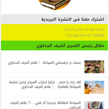
اشترك معنا فى النشرة البريدية
اشترك معنا فى النشرة البريدية
[mc4wp_form id="292065"]
مقال رئيس التحرير أشرف الجداوي
بسنت و دياسطي السياحة ..! بقلم أشرف الجداوي
لله درك يا مصر .. تركيا تجتذب السياح ونحن ننشط
السياحة بالمانجة …! بقلم أشرف الجداوي
السياحة انطلاقة جديدة أم هي …؟! بقلم أشرف
الجداوي