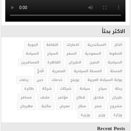
الاكثر بحثاً
الاثار
الاسكندرية
الامارات
الثقافة
الجوية
الخطوط
السعودية
السفر
السياح
السياحة
السياحية
الصين
الطيران
القاهرة
المسافرين
المسلة
المسلة السياحية
المصرية
الْحَجُّ
بوابة السياحة العربية
بوينج
خدمات
دبى
رحلات
رحلة
سياح
سياحة
شركات
شركة
طائرة
طيران
فنادق
قطاع
مؤتمر
متحف
مسافر
مشروع
مصر
مطار
معرض
مكتبة
مهرجان
وزارة
وزير
وزيرة
Recent Posts