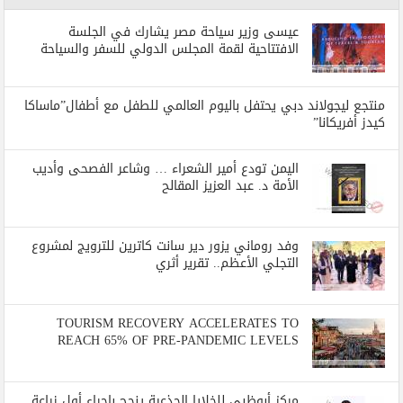
عيسى وزير سياحة مصر يشارك في الجلسة
الافتتاحية لقمة المجلس الدولي للسفر والسياحة
منتجع ليجولاند دبي يحتفل باليوم العالمي للطفل مع أطفال”ماساكا
كيدز أفريكانا”
اليمن تودع أمير الشعراء … وشاعر الفصحى وأديب
الأمة د. عبد العزيز المقالح
وفد روماني يزور دير سانت كاترين للترويج لمشروع
التجلي الأعظم.. تقرير أثري
TOURISM RECOVERY ACCELERATES TO
REACH 65% OF PRE-PANDEMIC LEVELS
مركز أبوظبي للخلايا الجذعية ينجح بإجراء أول زراعة