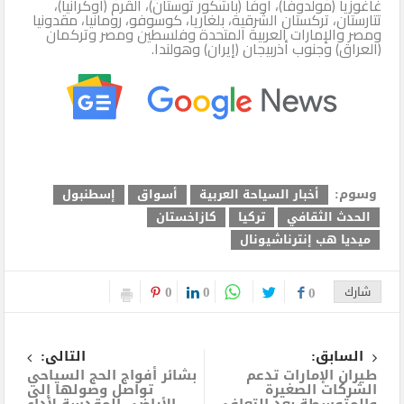
غاغوزيا (مولدوفا)، أوفا (باشكور توستان)، القرم (أوكرانيا)،
تتارستان، تركستان الشرقية، بلغاريا، كوسوفو، رومانيا، مقدونيا
ومصر والإمارات العربية المتحدة وفلسطين ومصر وتركمان
(العراق) وجنوب أذربيجان (إيران) وهولندا.
وسوم:
أخبار السياحة العربية
أسواق
إسطنبول
الحدث الثقافي
تركيا
كازاخستان
ميديا هب إنترناشيونال
0
0
شارك
0
السابق:
التالى:
طيران الإمارات تدعم
بشائر أفواج الحج السياحي
الشركات الصغيرة
تواصل وصولها إلى
والمتوسطة بعد التعافي
الأراضي المقدسة لأداء