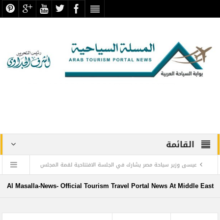
القائمة
عيسى وزير سياحة مصر يشارك في الجلسة الافتتاحية لقمة المجلس
الدولي للسفر والسياحة
Al Masalla-News- Official Tourism Travel Portal News At Middle East
منتجع ليجولاند دبي يحتفل باليوم العالمي للطفل مع أطفال”ماساكا