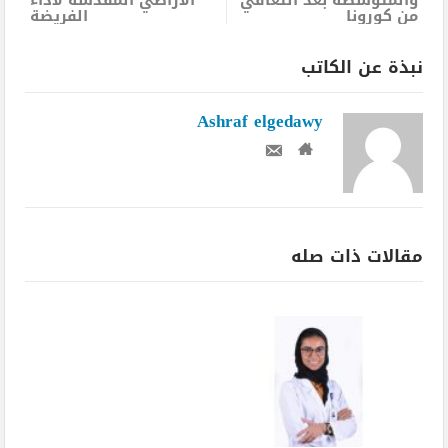
من كورونا
الفريضة
نبذة عن الكاتب
Ashraf elgedawy
مقالات ذات صله