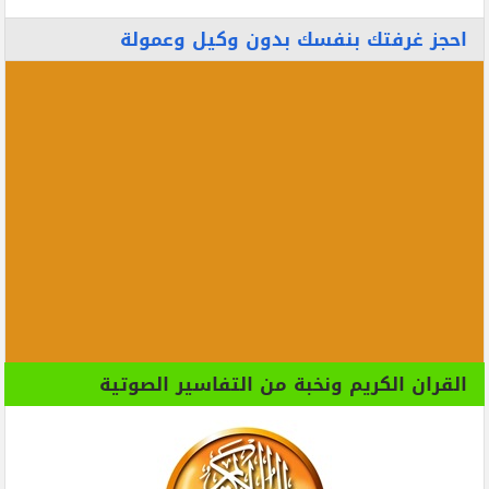
احجز غرفتك بنفسك بدون وكيل وعمولة
القران الكريم ونخبة من التفاسير الصوتية