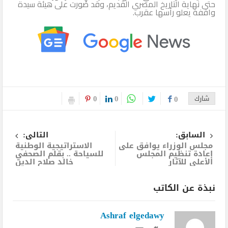
حتى نهاية التاريخ المصري القديم، وقد صُورت على هيئة سيدة
واقفة يعلو رأسها عقرب.
0
0
شارك
0
السابق:
التالى:
مجلس الوزراء يوافق على
الاستراتيجية الوطنية
إعادة تنظيم المجلس
للسياحة .. بقلم الصحفي
الأعلى للآثار
خالد صلاح الدين
نبذة عن الكاتب
Ashraf elgedawy