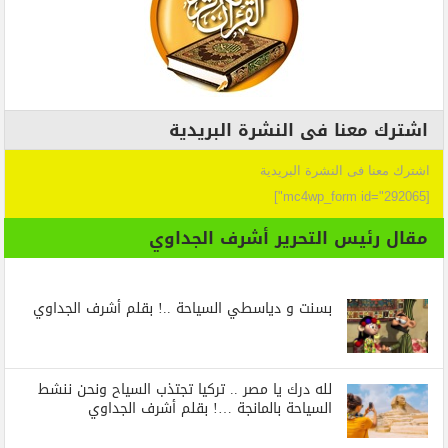
اشترك معنا فى النشرة البريدية
اشترك معنا فى النشرة البريدية
[mc4wp_form id="292065"]
مقال رئيس التحرير أشرف الجداوي
بسنت و دياسطي السياحة ..! بقلم أشرف الجداوي
لله درك يا مصر .. تركيا تجتذب السياح ونحن ننشط
السياحة بالمانجة …! بقلم أشرف الجداوي