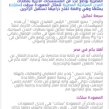
المصرية بوضع عدد من المستنسخات الأثرية بمطارات
المدن السياحية المصرية
لتمثال المعبودة سِرقِت (
سلكِت
)
يمثلها وهي واقفة تفتح ذراعيها تستقبل الزائرين.
سبعة تماثيل
وأوضح ” عمرو القاضي ” الرئيس التنفيذي للهيئة ” أن هذه
المستنسخات من إنتاج مصنع كنوز للمستنسخات الأثرية، لافتاً
إلى أنه سيتم وضع سبعة تماثيل منها بمطارات المدن السياحية،
حيث تم الانتهاء من وضع ثلاثة منها في صالات الوصول بمباني
١ و٢ و٣ بمطار القاهرة الدولي، وجاري وضع باقي التماثيل في
مطارات شرم الشيخ، الغردقة، الأقصر، وأسوان.
أهلا بكم في مصر
وأضاف أنه قد تم كتابة نبذة مختصرة على قاعدة التمثال عن
المعبودة سِرقِت (سلكِت) بمصر القديمة، وعبارة “أهلا بكم في
مصر” باللغتين العربية والإنجليزية.
وأشار ” وليد حسين ” مدير عام المعارض والفعاليات بالهيئة
بحسب بيان صحفي ” أن عملية تصنيع التمثال بالقاعدة
استغرقت حوالي شهر، وأنه مصنوع من مادة “الفايبر جلاس”
المذهب ويبلغ ارتفاعه ثلاثة أمتار، والقاعدة رخامية باللون
الأسود يبلغ ارتفاعها متر.
المعبودة سلكت
جدير بالذكر أن المعبودة “سلكت” هي إحدى المعبودات
الحاميات الأربعة اللاتي تقمن بالحماية، واستمر دورها كذلك