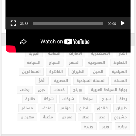
33:38
00:00
الاكثر بحثاً
الاثار
الاسكندرية
الامارات
الثقافة
الجوية
الخطوط
السعودية
السفر
السياح
السياحة
السياحية
الصين
الطيران
القاهرة
المسافرين
المسلة
المسلة السياحية
المصرية
الْحَجُّ
بوابة السياحة العربية
بوينج
خدمات
دبى
رحلات
رحلة
سياح
سياحة
شركات
شركة
طائرة
طيران
فنادق
قطاع
مؤتمر
متحف
مسافر
مشروع
مصر
مطار
معرض
مكتبة
مهرجان
وزارة
وزير
وزيرة