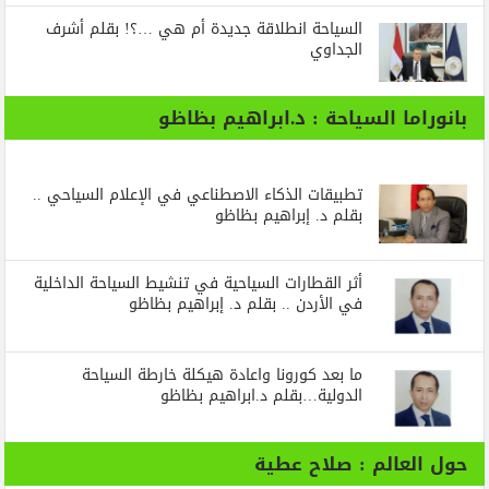
السياحة انطلاقة جديدة أم هي …؟! بقلم أشرف
الجداوي
بانوراما السياحة : د.ابراهيم بظاظو
تطبيقات الذكاء الاصطناعي في الإعلام السياحي ..
بقلم د. إبراهيم بظاظو
أثر القطارات السياحية في تنشيط السياحة الداخلية
في الأردن .. بقلم د. إبراهيم بظاظو
ما بعد كورونا واعادة هيكلة خارطة السياحة
الدولية…بقلم د.ابراهيم بظاظو
حول العالم : صلاح عطية