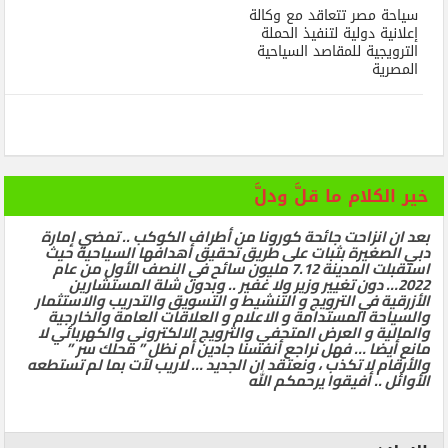
سياحة مصر تتعاقد مع وكالة
إعلانية دولية لتنفيذ الحملة
الترويجية للمقاصد السياحية
المصرية
خير الكلام ما قلَّ ودلَّ
بعد ان انزاحت جائحة كورونا من أطراف الكوكب .. تمضي إمارة
دبي الصغيرة بثبات على طريق تحقيق أهدافها السياحية حيث
استقبلت المدينة 7.12 مليون سائح في النصف الأول من عام
2022… دون تغيير وزير ولا غفير .. وبدون شلة المستشارين
الأزرقية في الترويج و التنشيط و التسويق والتدريب والاستثمار
والسياحة المستدامة و الاعلام و العلاقات العامة والخارجية
والمالية و العرض المتحفي والترويج الالكتروني والكهربائي لا
مانع أيضا … فهل نراجع أنفسنا جادين أم نظل ” محلك سر ”
والأرقام لا تكذب ، ونعتقد ان الجديد … لاريب لآت بما لم تستطعه
الأوائل .. أفيقوا يرحمكم الله