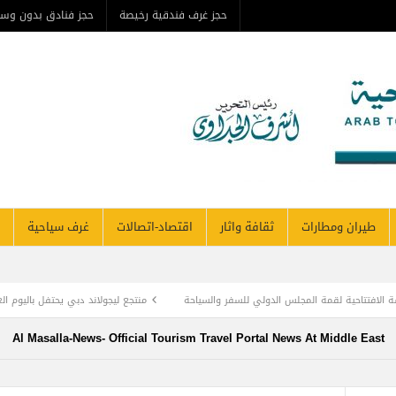
حجز غرف فندقية رخيصة
حجز فنادق بدون وس
طيران ومطارات
ثقافة واثار
اقتصاد-اتصالات
غرف سياحية
الافتتاحية لقمة المجلس الدولي للسفر والسياحة
منتجع ليجولاند دبي يحتفل باليوم ال
وأديب الأمة د. عبد العزيز المقالح
وفد روماني يزور دير سانت كاترين للترويج لمشروع ال
Al Masalla-News- Official Tourism Travel Portal News At Middle East
TOURISM RECOVERY ACCELERATES TO REA