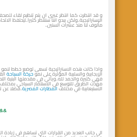
و قد انتظرت كما انتظر غيرى ان يتم تنظيم لقاء للصحفي
الاستراتيجية..ولكن يبدو اننا سننتظر كثيرا..ليحتفظ الات
مألوف لنا منذ عشرات السنين..
واذا كانت هذه الاستراتيجية تسعى لوضع خطط لنمو
الإيجابية والسلبية المؤثرة على نمو
حركة السياحة
القا
فهي كثيرة والحمد لله..ويأتي في مقدمتها البنية التحتي
مهدت الطريق للتوسع في الاستثمار السياحي بمختلف د
الاستيعابية في مختلف
المطارات المصرية
..فضلا عن ت
&&
الى جانب العديد من القرارات التي تساهم في زيادة 