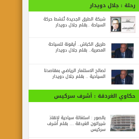
رحلة : جلال دويدار
شبكة الطرق الجديدة تُنشط حركة
السياحة ..بقلم جلال دويدار
طريق الكباش.. أيقونة للسياحة
المصرية.. بقلم جلال دويدار
لصالح الاستثمار الرياضي بمقاصدنا
السياحية .. بقلم جلال دويدار
حكاوي الغردقة : أشرف سركيس
بالصور : استغاثة سياحية لإنقاذ
شيراتون الغردقة … بقلم أشرف
سركيس