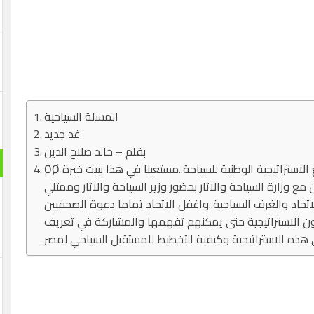
المسلة السياحية
غد جديد
بقلم – خالد صلاح الدين
ØØ شرع الاتحاد المصري للغرف السياحية في وضع الاستراتيجية الوطنية للسياحة..مستعينا في هذا ببيت خبرة
مع وزارة السياحة والاثار بحضور وزير السياحة والاثار وممثلي
حاد والغرف السياحية..واغفل الاتحاد تماما دعوة الصحفيين
ون الاستراتيجية حتى يمكنهم تفهمها والمشاركة في تعريف