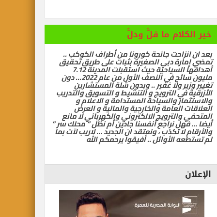
خير الكلام ما قلَّ ودلَّ
رات تسيّر رحلتين مباشرتين يومياً إلى كولومبو أول ديسمبر
بعد ان انزاحت جائحة كورونا من أطراف الكوكب ..
تمضي إمارة دبي الصغيرة بثبات على طريق تحقيق
أهدافها السياحية حيث استقبلت المدينة 7.12
مليون سائح في النصف الأول من عام 2022… دون
تغيير وزير ولا غفير .. وبدون شلة المستشارين
الأزرقية في الترويج و التنشيط و التسويق والتدريب
والاستثمار والسياحة المستدامة و الاعلام و
العلاقات العامة والخارجية والمالية و العرض
المتحفي والترويج الالكتروني والكهربائي لا مانع
أيضا … فهل نراجع أنفسنا جادين أم نظل ” محلك سر ”
والأرقام لا تكذب ، ونعتقد ان الجديد … لاريب لآت بما
لم تستطعه الأوائل .. أفيقوا يرحمكم الله
الإعلان