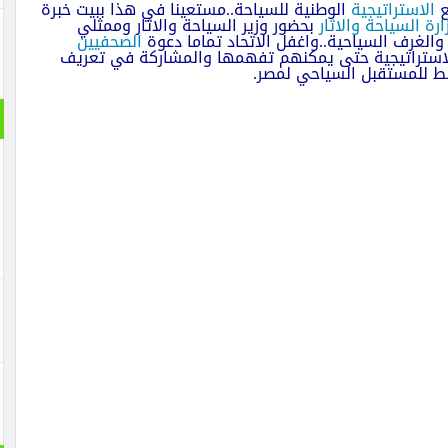
ع
الاستراتيجية
الوطنية للسياحة..مستعينا في هذا ببيت خبرة
ارة السياحة والاثار
بحضور وزير السياحة والاثار وممثلي
والغرف السياحية..واغفل الاتحاد تماما دعوة
الصحفيين
لاستراتيجية حتى يمكنهم تفهمها والمشاركة في تعريف
يط للمستقبل السياحي لمصر.