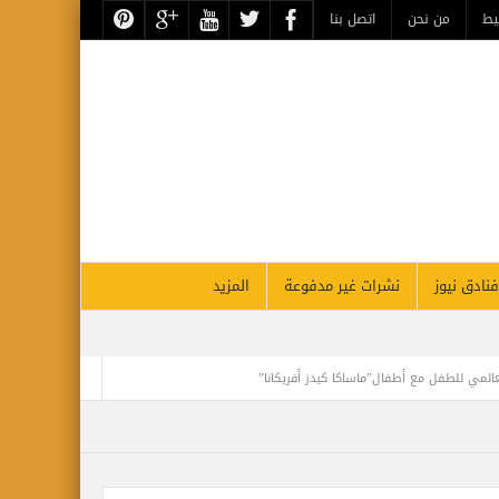
يط
من نحن
اتصل بنا
فنادق نيوز
نشرات غير مدفوعة
المزيد
عالمي للطفل مع أطفال”ماساكا كيدز أفريكانا”
تجلي الأعظم.. تقرير أثري