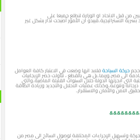
ين من قبل الاتحاد او الوزارة لنطلع جميعا على
حاد بسرية الاستراتيجية..فيبدو ان الأمور أصبحت تدار بشكل غير
 حجم
حركة السياحة
فلابد انها وضعت في الاعتبار كافة العوامل
دمة الى مصر..وربما..بل هي بالقطع ، تناولت حصر الإيجابيات
ة التي انجزتها الدولة خلال السنوات القليلة الماضية..والتي
رجاته وتنوعه..وكذلك عمليات الاحلال والتجديد وزيادة الطاقة
حقيق الامن والأمان والاستقرار..
&&&&&&&&
الحركة وتسهيل الإجراءات المختلفة لوصول السائح الى مصر من