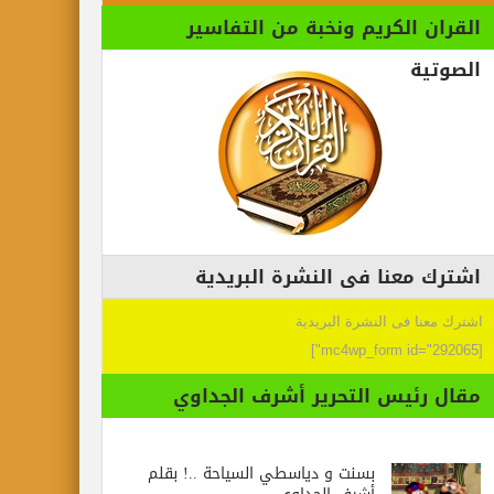
القران الكريم ونخبة من التفاسير
الصوتية
اشترك معنا فى النشرة البريدية
اشترك معنا فى النشرة البريدية
[mc4wp_form id="292065"]
مقال رئيس التحرير أشرف الجداوي
بسنت و دياسطي السياحة ..! بقلم