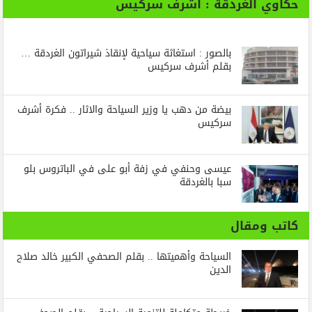
حكاوي الغردقة : أشرف سركيس
بالصور : استغاثة سياحية لإنقاذ شيراتون الغردقة …
بقلم أشرف سركيس
بيضة من دهب يا وزير السياحة والاثار .. فكرة أشرف
سركيس
عيسى وحنفي في زفة أبو على في الباتروس بلو
سبا بالغردقة
كاتب ومقال
السياحة وأهميتها .. بقلم الصحفي الكبير خالد صلاح
الدين