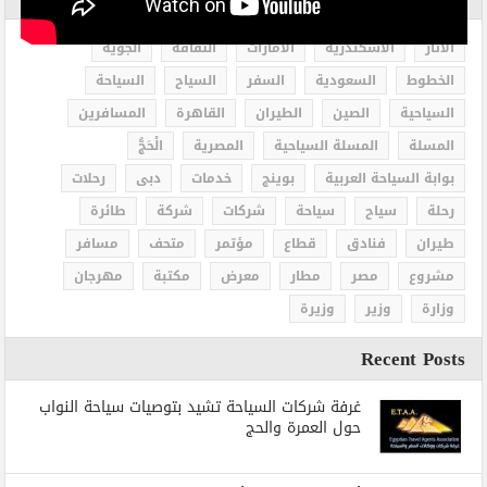
الاثار
الاسكندرية
الامارات
الثقافة
الجوية
الخطوط
السعودية
السفر
السياح
السياحة
السياحية
الصين
الطيران
القاهرة
المسافرين
المسلة
المسلة السياحية
المصرية
الْحَجُّ
بوابة السياحة العربية
بوينج
خدمات
دبى
رحلات
رحلة
سياح
سياحة
شركات
شركة
طائرة
طيران
فنادق
قطاع
مؤتمر
متحف
مسافر
مشروع
مصر
مطار
معرض
مكتبة
مهرجان
وزارة
وزير
وزيرة
Recent Posts
غرفة شركات السياحة تشيد بتوصيات سياحة النواب
حول العمرة والحج