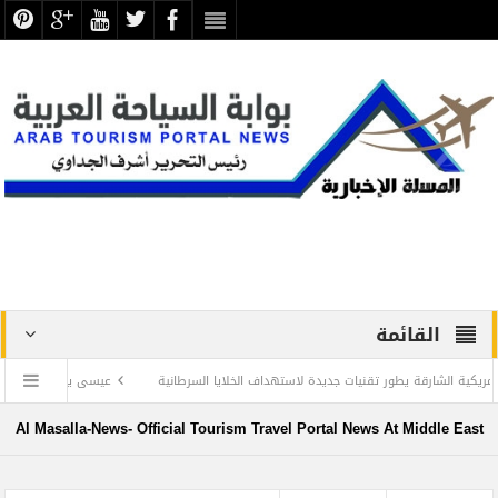
القائمة
رقة يطور تقنيات جديدة لاستهداف الخلايا السرطانية
عيسى يبحث سبل تعزيز التعاون في
ات الذاكرة الوطنية .. بقلم د. عبد الرحيم ريحان
Al Masalla-News- Official Tourism Travel Portal News At Middle East