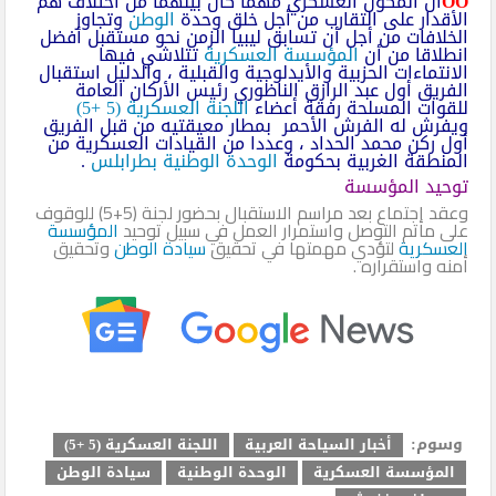
ΟΟ
أن المكون العسكري مهما كان بينهما من اختلاف هم
الأقدار على التقارب من أجل خلق وحدة
الوطن
وتجاوز
الخلافات من أجل أن تسابق ليبيا الزمن نحو مستقبل أفضل
انطلاقا من أن
المؤسسة العسكرية
تتلاشي فيها
الانتماءات الحزبية والأيدلوجية والقبلية ، والدليل استقبال
الفريق أول عبد الرازق الناظوري رئيس الأركان العامة
للقوات المسلحة رفقة أعضاء
اللجنة العسكرية (5 +5)
ويفرش له الفرش الأحمر بمطار معيقتيه من قبل الفريق
أول ركن محمد الحداد ، وعددا من القيادات العسكرية من
المنطقة الغربية بحكومة
الوحدة الوطنية
بطرابلس
.
توحيد المؤسسة
وعقد اجتماع بعد مراسم الاستقبال بحضور لجنة (5+5) للوقوف
على مأتم التوصل واستمرار العمل في سبيل توحيد
المؤسسة
العسكرية
لتؤدي مهمتها في تحقيق
سيادة الوطن
وتحقيق
أمنه واستقراره .
وسوم:
أخبار السياحة العربية
اللجنة العسكرية (5 +5)
المؤسسة العسكرية
الوحدة الوطنية
سيادة الوطن