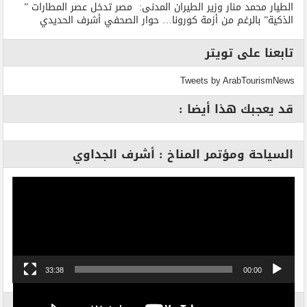
الطيار محمد منار وزير الطيران المدنى: مصر تدخل عصر المطارات ”
الذكية” بالرغم من أزمة كورونا… حوار الصحفي أشرف الحديدي
تابعنا على تويتر
Tweets by ArabTourismNews
قد يعجبك هذا أيضا :
السياحة ومؤتمر المناخ : أشرف الجداوي
مشغل
الفيديو
33:38
00:00
الاكثر بحثاً