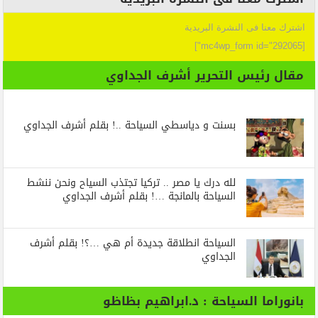
اشترك معنا فى النشرة البريدية
[mc4wp_form id="292065"]
مقال رئيس التحرير أشرف الجداوي
بسنت و دياسطي السياحة ..! بقلم أشرف الجداوي
لله درك يا مصر .. تركيا تجتذب السياح ونحن ننشط
السياحة بالمانجة …! بقلم أشرف الجداوي
السياحة انطلاقة جديدة أم هي …؟! بقلم أشرف
الجداوي
بانوراما السياحة : د.ابراهيم بظاظو