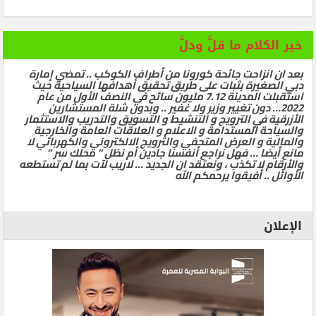
خير الكلام ما قلَّ ودلَّ
بعد ان انزاحت جائحة كورونا من أطراف الكوكب .. تمضي إمارة
دبي الصغيرة بثبات على طريق تحقيق أهدافها السياحية حيث
استقبلت المدينة 7.12 مليون سائح في النصف الأول من عام
2022… دون تغيير وزير ولا غفير .. وبدون شلة المستشارين
الأزرقية في الترويج و التنشيط و التسويق والتدريب والاستثمار
والسياحة المستدامة و الاعلام و العلاقات العامة والخارجية
والمالية و العرض المتحفي والترويج الالكتروني والكهربائي لا
مانع أيضا … فهل نراجع أنفسنا جادين أم نظل ” محلك سر ”
والأرقام لا تكذب ، ونعتقد ان الجديد … لاريب لآت بما لم تستطعه
الأوائل .. أفيقوا يرحمكم الله
الإعلان