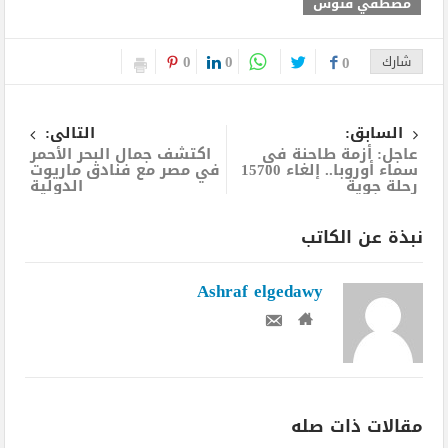
مصطفي فنوش
0
0
شارك
0
السابق:
التالى:
عاجل: أزمة طاحنة في
اكتشف جمال البحر الأحمر
سماء أوروبا.. إلغاء 15700
في مصر مع فنادق ماريوت
رحلة جوية
الدولية
نبذة عن الكاتب
Ashraf elgedawy
مقالات ذات صله