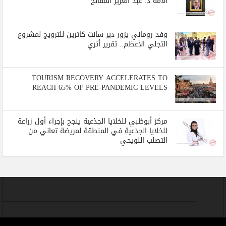
الأمة د. عبد العزيز المقالح
وفد روماني يزور دير سانت كاترين للترويج لمشروع
التجلي الأعظم.. تقرير أثري
TOURISM RECOVERY ACCELERATES TO
REACH 65% OF PRE-PANDEMIC LEVELS
مركز أبوظبي للخلايا الجذعية ينجح بإجراء أول زراعة
للخلايا الجذعية في المنطقة لمريضة تعاني من
التصلب اللويحي