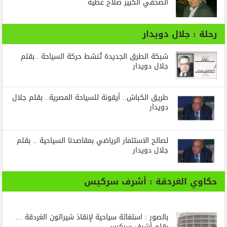
الصحفي الكبير صلاح عطية
رحلة : جلال دويدار
شبكة الطرق الجديدة تُنشط حركة السياحة ..بقلم
جلال دويدار
طريق الكباش.. أيقونة للسياحة المصرية.. بقلم جلال
دويدار
لصالح الاستثمار الرياضي بمقاصدنا السياحية .. بقلم
جلال دويدار
حكاوي الغردقة : أشرف سركيس
بالصور : استغاثة سياحية لإنقاذ شيراتون الغردقة …
بقلم أشرف سركيس