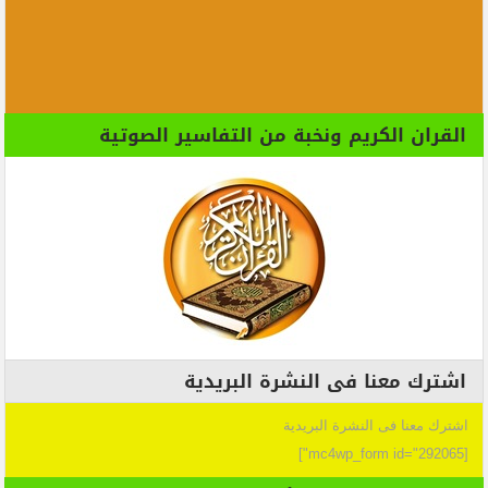
القران الكريم ونخبة من التفاسير الصوتية
اشترك معنا فى النشرة البريدية
اشترك معنا فى النشرة البريدية
[mc4wp_form id="292065"]