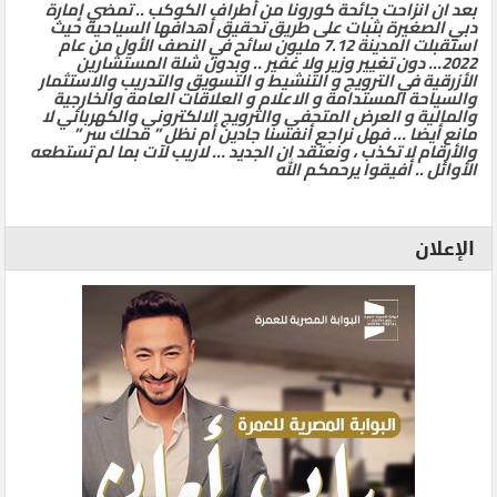
بعد ان انزاحت جائحة كورونا من أطراف الكوكب .. تمضي إمارة
دبي الصغيرة بثبات على طريق تحقيق أهدافها السياحية حيث
استقبلت المدينة 7.12 مليون سائح في النصف الأول من عام
2022… دون تغيير وزير ولا غفير .. وبدون شلة المستشارين
الأزرقية في الترويج و التنشيط و التسويق والتدريب والاستثمار
والسياحة المستدامة و الاعلام و العلاقات العامة والخارجية
والمالية و العرض المتحفي والترويج الالكتروني والكهربائي لا
مانع أيضا … فهل نراجع أنفسنا جادين أم نظل ” محلك سر ”
والأرقام لا تكذب ، ونعتقد ان الجديد … لاريب لآت بما لم تستطعه
الأوائل .. أفيقوا يرحمكم الله
الإعلان