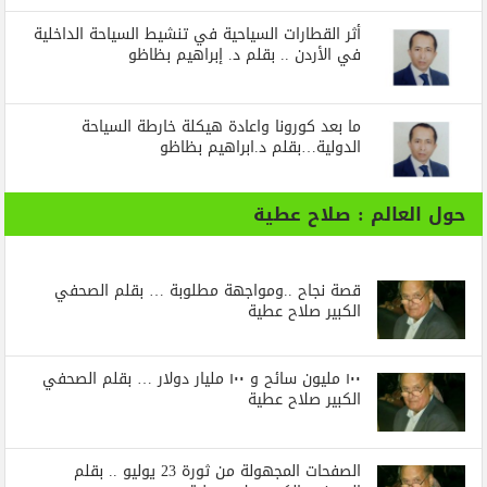
أثر القطارات السياحية في تنشيط السياحة الداخلية
في الأردن .. بقلم د. إبراهيم بظاظو
ما بعد كورونا واعادة هيكلة خارطة السياحة
الدولية…بقلم د.ابراهيم بظاظو
حول العالم : صلاح عطية
قصة نجاح ..ومواجهة مطلوبة … بقلم الصحفي
الكبير صلاح عطية
١٠٠ مليون سائح و ١٠٠ مليار دولار … بقلم الصحفي
الكبير صلاح عطية
الصفحات المجهولة من ثورة 23 يوليو .. بقلم