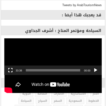
Tweets by ArabTourismNews
قد يعجبك هذا أيضا :
السياحة ومؤتمر المناخ : أشرف الجداوي
مشغل
الفيديو
33:38
00:00
الاكثر بحثاً
الاثار
الاسكندرية
الامارات
الثقافة
الجوية
الخطوط
السعودية
السفر
السياح
السياحة