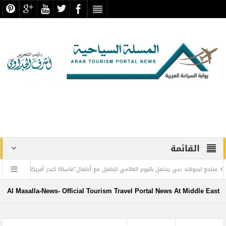
القائمة
جولاند دبي يحتفل باليوم العالمي للطفل مع أطفال”ماساكا كيدز أفريكانا”
اليمن تودع أ
م ريحان
طيران الإمارات تسيّر رحلتين مباشرتين يومياً إلى كولومبو أول ديسمبر
ال
Al Masalla-News- Official Tourism Travel Portal News At Middle East