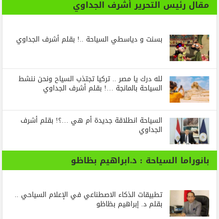
مقال رئيس التحرير أشرف الجداوي
بسنت و دياسطي السياحة ..! بقلم أشرف الجداوي
لله درك يا مصر .. تركيا تجتذب السياح ونحن ننشط
السياحة بالمانجة …! بقلم أشرف الجداوي
السياحة انطلاقة جديدة أم هي …؟! بقلم أشرف
الجداوي
بانوراما السياحة : د.ابراهيم بظاظو
تطبيقات الذكاء الاصطناعي في الإعلام السياحي ..
بقلم د. إبراهيم بظاظو