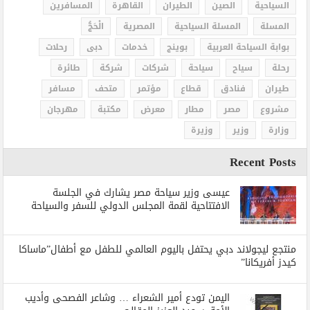
السياحية
الصين
الطيران
القاهرة
المسافرين
المسلة
المسلة السياحية
المصرية
الْحَجُّ
بوابة السياحة العربية
بوينج
خدمات
دبى
رحلات
رحلة
سياح
سياحة
شركات
شركة
طائرة
طيران
فنادق
قطاع
مؤتمر
متحف
مسافر
مشروع
مصر
مطار
معرض
مكتبة
مهرجان
وزارة
وزير
وزيرة
Recent Posts
عيسى وزير سياحة مصر يشارك في الجلسة
الافتتاحية لقمة المجلس الدولي للسفر والسياحة
منتجع ليجولاند دبي يحتفل باليوم العالمي للطفل مع أطفال”ماساكا
كيدز أفريكانا”
اليمن تودع أمير الشعراء … وشاعر الفصحى وأديب