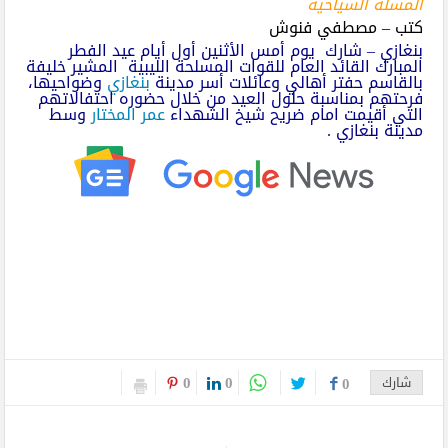
المسلة السياحية
كتب – مصطفي فنوش
بنغازي – شارك يوم أمس الأثنين أول أيام عيد الفطر
المبارك القائد العام للقوات المسلحة الليبية المشير خليفة
بالقاسم حفتر أهالي وعائلات أسر مدينة
بنغازي
وضواحيها،
فرحتهم بمناسبة حلول العيد من خلال حضوره احتفالاتهم
التي أقيمت امام ضريح شيخ الشهداء
عمر المختار
وسط
مدينة بنغازي .
0
0
شارك
0