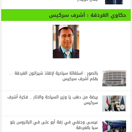
حكاوي الغردقة : أشرف سركيس
بالصور : استغاثة سياحية لإنقاذ شيراتون الغردقة …
بقلم أشرف سركيس
بيضة من دهب يا وزير السياحة والاثار .. فكرة أشرف
سركيس
عيسى وحنفي في زفة أبو على في الباتروس بلو
سبا بالغردقة