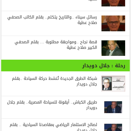
رسائل‭ ‬سيناء‭.. ‬والتاريخ‭ ‬يتكلم.. بقلم الكاتب الصحفي
صلاح عطية
قصة نجاح ..ومواجهة مطلوبة … بقلم الصحفي
الكبير صلاح عطية
رحلة : جلال دويدار
شبكة الطرق الجديدة تُنشط حركة السياحة ..بقلم
جلال دويدار
طريق الكباش.. أيقونة للسياحة المصرية.. بقلم جلال
دويدار
لصالح الاستثمار الرياضي بمقاصدنا السياحية .. بقلم
جلال دويدار