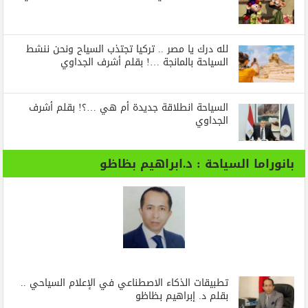
لله درك يا مصر .. تركيا تجتذب السياح ونحن ننشط
السياحة بالمانجة …! بقلم أشرف الجداوي
السياحة انطلاقة جديدة أم هي …؟! بقلم أشرف
الجداوي
بانوراما السياحة : د.ابراهيم بظاظو
تطبيقات الذكاء الاصطناعي في الإعلام السياحي ..
بقلم د. إبراهيم بظاظو