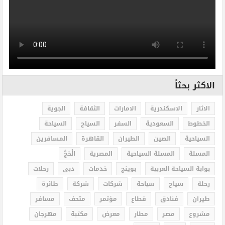
الاكثر بحثاً
الاثار
الاسكندرية
الامارات
الثقافة
الجوية
الخطوط
السعودية
السفر
السياح
السياحة
السياحية
الصين
الطيران
القاهرة
المسافرين
المسلة
المسلة السياحية
المصرية
الْحَجُّ
بوابة السياحة العربية
بوينج
خدمات
دبى
رحلات
رحلة
سياح
سياحة
شركات
شركة
طائرة
طيران
فنادق
قطاع
مؤتمر
متحف
مسافر
مشروع
مصر
مطار
معرض
مكتبة
مهرجان