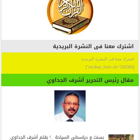
اشترك معنا فى النشرة البريدية
اشترك معنا فى النشرة البريدية
[mc4wp_form id="292065"]
مقال رئيس التحرير أشرف الجداوي
بسنت و دياسطي السياحة ..! بقلم أشرف الجداوي