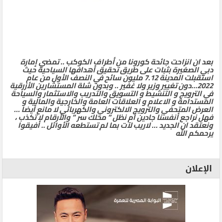
بعد ان انزاحت جائحة كورونا من أطراف الكوكب .. تمضي إمارة
دبي الصغيرة بثبات على طريق تحقيق أهدافها السياحية حيث
استقبلت المدينة 7.12 مليون سائح في النصف الأول من عام
2022…دون تغيير وزير ولا غفير .. وبدون شلة المستشارين الأزرقية
في الترويج و التنشيط و التسويق والتدريب والاستثمار والسياحة
المستدامة و الاعلام و العلاقات العامة والخارجية والمالية و
العرض المتحفي والترويج الالكتروني والكهربائي لا مانع أيضا …
فهل نراجع أنفسنا جادين أم نظل ” محلك سر ” والأرقام لا تكذب ،
ونعتقد ان الجديد … لاريب لآت بما لم تستطعه الأوائل .. أفيقوا
يرحمكم الله
الإعلان