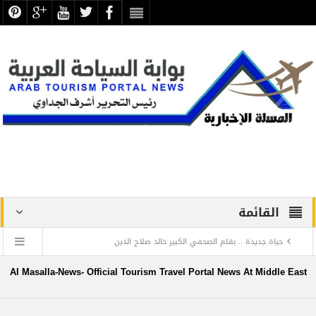
القائمة
حياة جديدة .. بقلم الصحفي الكبير خالد صلاح الدين
دراسة علمية ترصد الاكتشافات الأثرية والتطوير بجبانة الشاطبي
Al Masalla-News- Official Tourism Travel Portal News At Middle East
بالإسكندرية