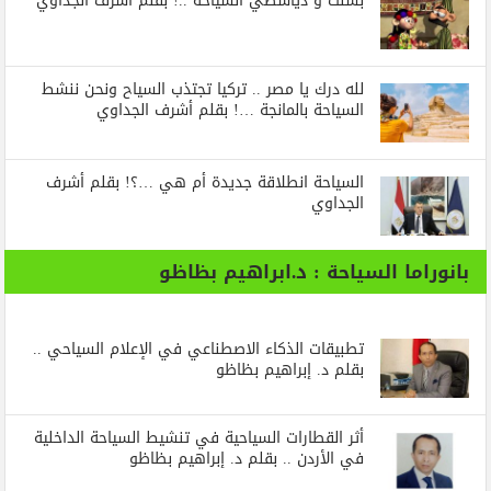
بسنت و دياسطي السياحة ..! بقلم أشرف الجداوي
لله درك يا مصر .. تركيا تجتذب السياح ونحن ننشط
السياحة بالمانجة …! بقلم أشرف الجداوي
السياحة انطلاقة جديدة أم هي …؟! بقلم أشرف
الجداوي
بانوراما السياحة : د.ابراهيم بظاظو
تطبيقات الذكاء الاصطناعي في الإعلام السياحي ..
بقلم د. إبراهيم بظاظو
أثر القطارات السياحية في تنشيط السياحة الداخلية
في الأردن .. بقلم د. إبراهيم بظاظو