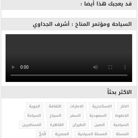
قد يعجبك هذا أيضا :
السياحة ومؤتمر المناخ : أشرف الجداوي
الاكثر بحثاً
الاثار
الاسكندرية
الامارات
الثقافة
الجوية
الخطوط
السعودية
السفر
السياح
السياحة
السياحية
الصين
الطيران
القاهرة
المسافرين
المسلة
المسلة السياحية
المصرية
الْحَجُّ