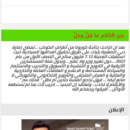
خير الكلام ما قلَّ ودلَّ
بعد ان انزاحت جائحة كورونا من أطراف الكوكب .. تمضي إمارة
دبي الصغيرة بثبات على طريق تحقيق أهدافها السياحية حيث
استقبلت المدينة 7.12 مليون سائح في النصف الأول من عام
2022… دون تغيير وزير ولا غفير .. وبدون شلة المستشارين
الأزرقية في الترويج و التنشيط و التسويق والتدريب والاستثمار
والسياحة المستدامة و الاعلام و العلاقات العامة والخارجية
والمالية و العرض المتحفي والترويج الالكتروني والكهربائي لا
مانع أيضا … فهل نراجع أنفسنا جادين أم نظل ” محلك سر ”
والأرقام لا تكذب ، ونعتقد ان الجديد … لاريب لآت بما لم تستطعه
الأوائل .. أفيقوا يرحمكم الله
الإعلان