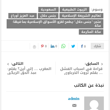
وسوم:
الزيوت الطبيعية
السعودية
تعاليم الشريعة الإسلامية
جنس حلال
عبد العزيز أوراغ
متجر-"جنس-حلال"-يطمح-لغزو-الأسواق-الإسلامية-بما-فيها-
مكة
مكة المكرمة
0
0
شارك
0
السابق:
التالى:
قراءة فى اسباب الفشل
المغرب … إلى أين؟ بقلم:
… بقلم ثروت الخرباوى
عبد الحق الريكي
نبذة عن الكاتب
admin