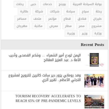
بوابة السياحة العربية
بوينج
خدمات
دبى
رحلات
رحلة
سياح
سياحة
شركات
شركة
طائرة
طيران
فنادق
قطاع
مؤتمر
متحف
مسافر
مشروع
مصر
مطار
معرض
مكتبة
مهرجان
وزارة
وزير
وزيرة
Recent Posts
اليمن تودع أمير الشعراء … وشاعر الفصحى وأديب
الأمة د. عبد العزيز المقالح
وفد روماني يزور دير سانت كاترين للترويج لمشروع
التجلي الأعظم.. تقرير أثري
TOURISM RECOVERY ACCELERATES TO
REACH 65% OF PRE-PANDEMIC LEVELS