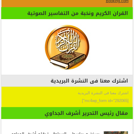
Booking.com
القران الكريم ونخبة من التفاسير الصوتية
اشترك معنا فى النشرة البريدية
اشترك معنا فى النشرة البريدية
[mc4wp_form id="292065"]
مقال رئيس التحرير أشرف الجداوي