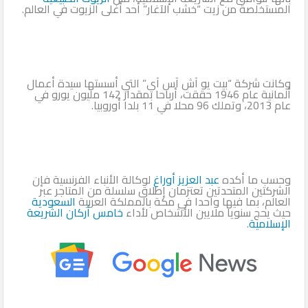
المستخلصة من زيت “خشب الآغار” أحد أغلى الزيوت في العالم.
وكانت شركة “بيت يو آش آس آي” التي أسستها سيدة أعمال
ألمانية عام 1946 حققت، أرباحا بمقدار 142 مليون يورو في
عام 2013، وتملك 96 محلا في 11 بلدا أوروبيا.
وحسب ما أكده
عبد العزيز أوراغ
لوكالة الأنباء الفرنسية فإن
الشركتين المتحدتين تعتزمان إطلاق سلسلة من المتاجر عبر
العالم، بما فيها واحدا في مكة بالمملكة العربية
السعودية
حيث يحج سنويا ملايين الأشخاص لأداء
خامس أركان الشريعة
الإسلامية
.