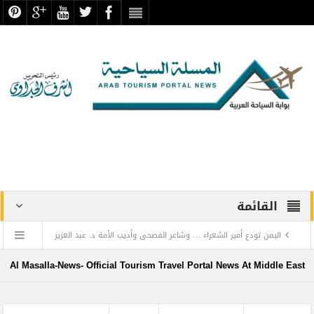
القائمة
اليمن تودع أمير الشعراء … وشاعر الفصحى وأديب الأمة د. عبد العزيز
المقالح
Al Masalla-News- Official Tourism Travel Portal News At Middle East
وفد روماني يزور دير سانت كاترين للترويج لمشروع التجلي الأعظم.. تقرير