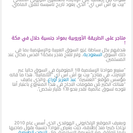
“بيت يو آش آس آي” الذي يعود تاريخ تأسيسه للقرن الماضي.
متاجر على الطريقة الأوروبية بمواد جنسية حلال في مكة
!
هدفهم بكل بساطة غزو السوق العربية والإسلامية بما في
ذلك السوق
السعودية
.. ولم لفتح متجر بمكة؟ أقدس مكان عند
المسلمين.
“سنبيع موادنا الإسلامية 18 المتوفرة في السوق حاليا عبر
الإنترنت، في متاجر” بيت يو آش آس آي “الألمانية”. هذا ما قاله
مؤسس موقع “العشيرة”
عبد العزيز أوراغ
، والذي يضيف
“هنالك الكثير من مقومات النجاح في هذا المشروع باعتبار أننا
نتوجه لسوق عالمية تقدر بنحو 1.8 مليار شخص”.
ويعرف الموقع الإلكتروني الهولندي الذي أسس عام 2010
نجاحا كبيرا منذ إطلاقه، حيث يعرض موادا جنسية يقول صاحبها
بأنها تتوافق مع الشريعة الإسلامية، مثل
الزيوت الطبيعية