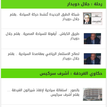
رحلة : جلال دويدار
شبكة الطرق الجديدة تُنشط حركة السياحة ..بقلم
جلال دويدار
طريق الكباش.. أيقونة للسياحة المصرية.. بقلم جلال
دويدار
لصالح الاستثمار الرياضي بمقاصدنا السياحية .. بقلم
جلال دويدار
حكاوي الغردقة : أشرف سركيس
بالصور : استغاثة سياحية لإنقاذ شيراتون الغردقة …
بقلم أشرف سركيس