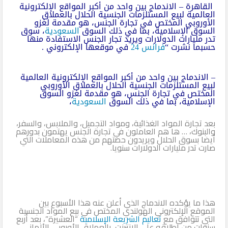
القاهرة – الاندماج بين واحد من أكبر المواقع الإلكترونية
العالمية لبيع المستلزمات الجنسية الحلال بالعملاق
الأوروبي المختص في تجارة الجنس، هو مقدمة لغزو
السوق الإسلامية، بما في ذلك السوق
السعودية
، سوق
تدر مليارات الدولارات ويريد تجار الجنس الاستفادة منها
حسبما نشرت “
فرانس 24
في موقعها الإلكتروني .
– الاندماج بين واحد من أكبر المواقع الإلكترونية العالمية
لبيع المستلزمات الجنسية الحلال بالعملاق الأوروبي
المختص في تجارة الجنس، هو مقدمة لغزو السوق
الإسلامية، بما في ذلك السوق
السعودية
،
بعد تجارة المواد الغذائية، ومواد التجميل، والملابس، والسفر،
والبنوك، … ها هم العاملون في تجارة الجنس يهتمون بدورهم
أيضا بسوق الحلال ويريدون حصتهم من هذه المعاملات التي
صارت تدر مليارات الدولارات سنويا.
هذا ما يؤكده الاندماج الذي أعلن عنه هذا الأسبوع بين
الموقع الإلكتروني الهولندي المختص في بيع المواد الجنسية
التي تتوافق مع
تعاليم الشريعة الإسلامية
“العشيرة”، بعد أربع
سنوات من إطلاقه على الإنترنت، بالعملاق الأوروبي الألماني