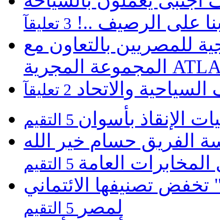
كارثية بالغردقة 22 الف اجنبى يعملون بالسياحة
نا على الرصيف ..!
3 تعليقآ
 للمصريين بالتعاون مع
ATLASZ Wor
 السياحية والاتحاد
2 تعليقآ
ت الإنقاذ بأسوان
5 التقيم
 الفريق حسام خير الله
المخابرات العامة
5 التقيم
تخفض تصنيفها الائتماني
لمصر
5 التقيم