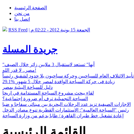
الصفحة الرئيسية
من نحن
اتصل بنا
| الجمعة 15 يونية 2012 - 02:22 م
RSS Feed
جريدة المسلة
"أبها" تستعد لاستقبال 3 ملايين زائر خلال الصيف
مصر.. لا قدر الله!
أييد الائتلاف العام للسياحيين وحركة سياحيون بلا حدود لشفيق رئيساً
29.1% زيادة فى حركة السياحة الوافدة لمصر خلال 5 شهور
دليل للسياحة البيئية بمصر
لقاء يبحث مشروع السياحة المستدامة في اريحا
السياحة التجميلية ترف أم ضرورة إجتماعية؟
الاجازات الصيفية تزيد عدد الرحلات البحرية بين مينائى سفاجا و ضبا
رئيس "السياحة العالمية": الاستثمارات القطرية تنوع مصادر الدخل
إعادة تشغيل خط طيران القاهرة / طابا بدعم من وزارة السياحة
القائمة الرئيسية