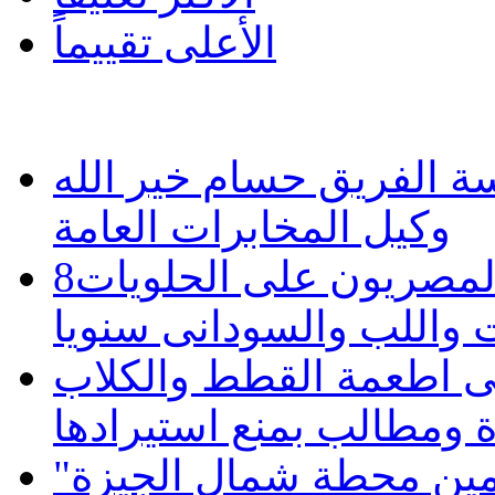
الأعلى تقييماً
 الفريق حسام خير الله
وكيل المخابرات العامة
8مليارات جنيه ينفقها المصريون على الحلويات
واللب والسودانى سنويا
دولار على اطعمة القطط والكلاب
 ومطالب بمنع استيرادها
"الكهرباء" تستغيث ب"الجيش" لتأمين محطة شمال الجيزة