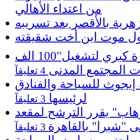
من اعتداء الأهالي
أزهرية بالأقصر بعد تسريبه
حول موت ابن أخت شقيقته
موبينيل تطلق مبادرة كبري لتشغيل"100 الف
 المجتمع المدنى
4 تعليقآ
يجوث للسياحة والفنادق
لرئيسها
3 تعليقآ
هاب" يقرر الترشح لمقعد
لى "شبرا" بالقاهرة
3 تعليقآ