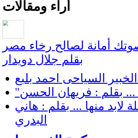
أراء ومقالات
صوتك أمانة لصالح رخاء مصر
بقلم جلال دويدار
لخبير السياحى احمد بلبع
... بقلم : فريهان الحسن
لابد منها ... بقلم : هاني
البدري