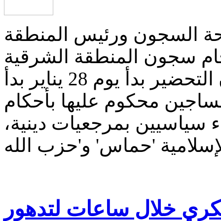
ة السجون ورئيس المنطقة
تحام سجون المنطقة الشرقية
المصرية يوم 28 يناير، موضحا أن التحضير بدأ يوم 28 يناير بدأ
مساجين محكوم عليها بأحكام
 سياسيين بمرجعيات دينية،
ري خلال ساعات لتدهور