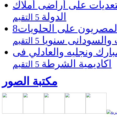
لتعديات على أراضى أملاك
الدولة
5 التقيم
8مليارات جنيه ينفقها المصريون على الحلويات
والسودانى سنويا
5 التقيم
ارك ونجليه والعادلي فى
اكاديمية الشرطة
5 التقيم
مكتبة الصور