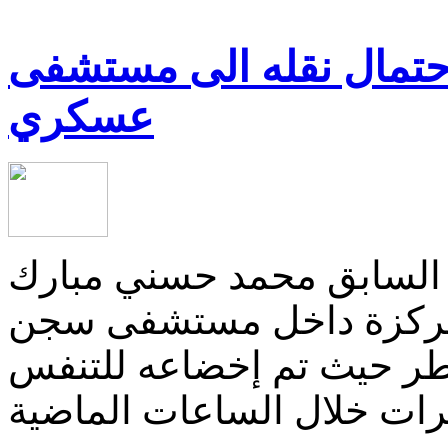
احتمال نقله الى مستشفى
عسكري
 السابق محمد حسني مبارك
المركزة داخل مستشفى سجن
طر حيث تم إخضاعه للتنفس