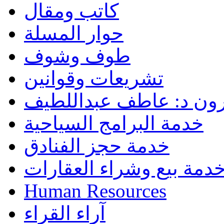
كاتب ومقال
حوار المسلة
طوف وشوف
تشريعات وقوانين
رون د: عاطف عبداللطيف
خدمة البرامج السياحية
خدمة حجز الفنادق
دمة بيع وشراء العقارات
Human Resources
آراء القراء