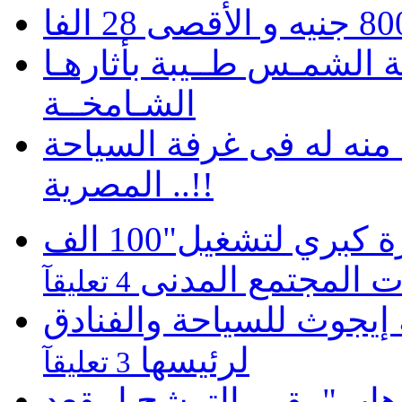
 الشمـس طــيبة بأثارهـا
الشـامخــة
ايين جنيه منه له فى غرفة السياحة
المصرية ..!!
موبينيل تطلق مبادرة كبري لتشغيل"100 الف
 المجتمع المدنى
4 تعليقآ
يجوث للسياحة والفنادق
لرئيسها
3 تعليقآ
هاب" يقرر الترشح لمقعد