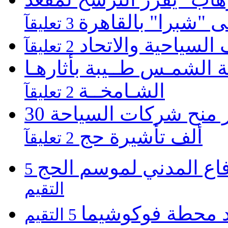
لى "شبرا" بالقاهرة
3 تعليقآ
 السياحية والاتحاد
2 تعليقآ
 الشمـس طــيبة بأثارهـا
الشـامخــة
2 تعليقآ
اللجنة العليا للحج المصرى تقر منح شركات السياحة 30
ألف تأشيرة حج
2 تعليقآ
فاع المدني لموسم الحج
5
التقيم
يد محطة فوكوشيما
5 التقيم