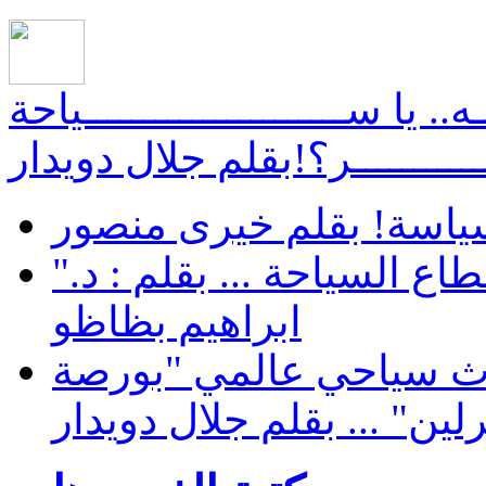
ــــه.. يا ســــــــــــــــــــــياحة
ــــــــــــر؟!بقلم جلال دويدار
ياسة! بقلم خيرى منصور
"الشعب يريد" توزيع مكتسبات قطاع السياحة ... بقلم : د.
ابراهيم بظاظو
حدث سياحي عالمي "بورصة
رلين" ... بقلم جلال دويدار