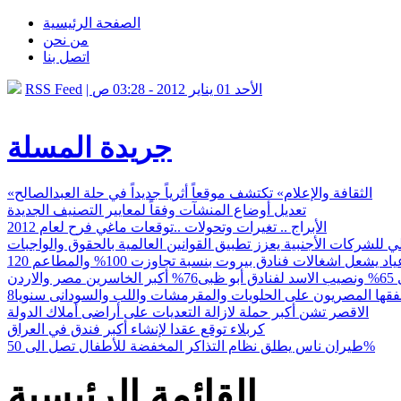
الصفحة الرئيسية
من نحن
اتصل بنا
| الأحد 01 يناير 2012 - 03:28 ص
RSS Feed
جريدة المسلة
«الثقافة والإعلام» تكتشف موقعاً أثرياً جديداً في حلة العبدالصالح
تعديل أوضاع المنشآت وفقاً لمعايير التصنيف الجديدة
الأبراج .. تغيرات وتحولات ..توقعات ماغي فرح لعام 2012
 للشركات الأجنبية يعزز تطبيق القوانين العالمية بالحقوق والواجبات
دن
ينفقها المصريون على الحلويات والمقرمشات واللب والسودانى سنويا
الاقصر تشن أكبر حملة لازالة التعديات على أراضى أملاك الدولة
كربلاء توقع عقدا لإنشاء أكبر فندق في العراق
طيران ناس يطلق نظام التذاكر المخفضة للأطفال تصل الى 50%
القائمة الرئيسية