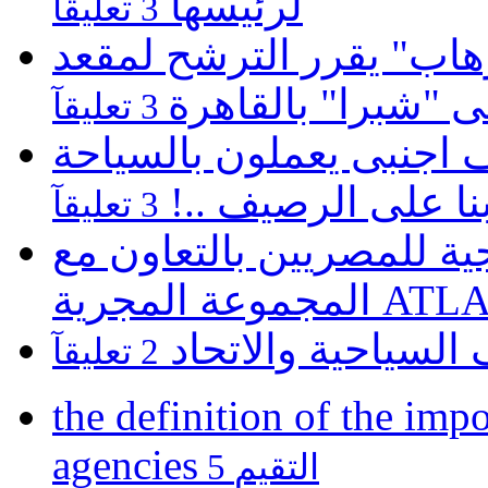
لرئيسها
3 تعليقآ
هاب" يقرر الترشح لمقعد
لى "شبرا" بالقاهرة
3 تعليقآ
كارثية بالغردقة 22 الف اجنبى يعملون بالسياحة
نا على الرصيف ..!
3 تعليقآ
 للمصريين بالتعاون مع
ATLASZ Wor
 السياحية والاتحاد
2 تعليقآ
the definition of the impo
agencies
5 التقيم