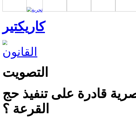
كاريكتير
التصويت
ية قادرة على تنفيذ حج
القرعة ؟