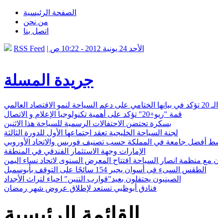
الصفحة الرئيسية
من نحن
اتصل بنا
| الأحد 24 يونية 2012 - 10:22 ص
RSS Feed
جريدة المسلة
 الاقتصاد العالمي
قمة "ريو+20" تؤكد على أهمية تكنولوجيا الإعلام و الاتصال
بسكرة تحتضن الاحتفالات الرسمية للسياحة هذا الاثنين
لجنة السياحة الخليجية تعقد اجتماعها الأول للدورة الثالثة
ط أفضل جامعة في المملكة حسب تصنيف فوربس والاتحاد الأوروبي
الإمارات وجهة الاستثمار الفندقي في المنطقة
ن مع منظمة انصار السياحة افتتاح المعرض السنوى لاتحاد نساء اليمن
الطقس السىء فى أسوان يجبر 154 سائحًا على التوقف بأبوسمبل
الصينيون يحتفلون بعيد"قوارب التنين" احياء لتراث الأجداد
فنادق أبوظبي تستعد لإطلاق عروض شهر رمضان
القائمة الرئيسية