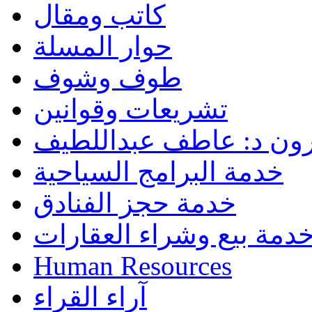
كاتب ومقال
حوار المسلة
طوف وشوف
تشريعات وقوانين
رون د: عاطف عبداللطيف
خدمة البرامج السياحية
خدمة حجز الفنادق
دمة بيع وشراء العقارات
Human Resources
آراء القراء