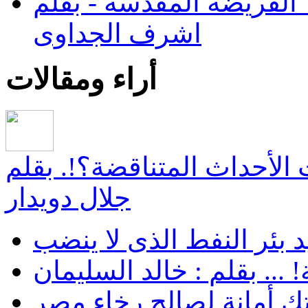
الفريضة المقدسة - بقلم
اشرف الجداوى
أراء ومقالات
ت الأحداث المتناقضة؟!. بقلم
جلال دويدار
 بئر النفط الذى لا ينضب
... بقلم : خالد السليمان
ك أمانة لصالح رخاء مصر