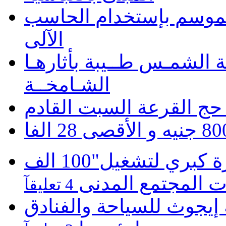
 الموسم بإستخدام الحاسب
الآلى
 الشمـس طــيبة بأثارهـا
الشـامخــة
حج القرعة السبت القادم
موبينيل تطلق مبادرة كبري لتشغيل"100 الف
 المجتمع المدنى
4 تعليقآ
يجوث للسياحة والفنادق