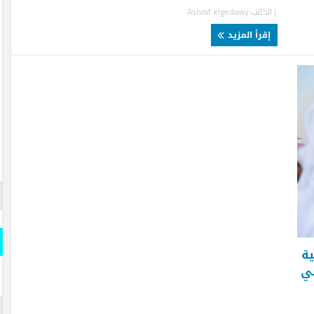
لكاتب
Ashraf elgedawy
قرأ المزيد
قارن وو
المسلة
قارن و
s- Official
iddle East
المسلة 