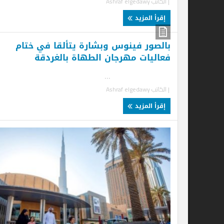
| الكاتب
Ashraf elgedawy
إقرأ المزيد
بالصور فينوس وبشارة يتألقا في ختام
سي
فعاليات مهرجان الطهاة بالغردقة
مس
.
...
| الكاتب
Ashraf elgedawy
| ا
إقرأ المزيد
إ