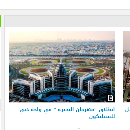
خير الكل
بعد ان ان
تمضي إما
تغيير وزي
الأزرقية 
والاستثما
العلاقات 
المتحفي و
أيضا … فه
والأرقام ل
لم تستطعه
الإعلان
طلاق “مهرجان البحيرة ” في واحة دبي
سيليكون
..