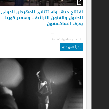
افتتاح مبهر واستثنائي للمهرجان الدولي
للطبول والفنون التراثية .. وسفير كوريا
يعزف الساكسفون
...
| الكاتب
Ashraf elgedawy
إقرأ المزيد