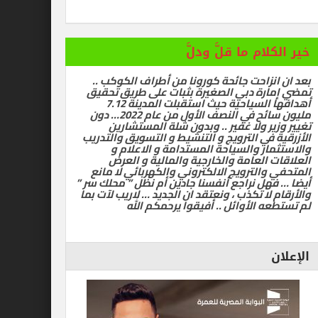
ام ما قلَّ ودلَّ
زاحت جائحة كورونا من أطراف الكوكب ..
رة دبي الصغيرة بثبات على طريق تحقيق
أهدافها السياحية حيث استقبلت المدينة 7.12
مليون سائح في النصف الأول من عام 2022… دون
ر ولا غفير .. وبدون شلة المستشارين
في الترويج و التنشيط و التسويق والتدريب
ر والسياحة المستدامة و الاعلام و
العامة والخارجية والمالية و العرض
الترويج الالكتروني والكهربائي لا مانع
ل نراجع أنفسنا جادين أم نظل ” محلك سر ”
ا تكذب ، ونعتقد ان الجديد … لاريب لآت بما
 الأوائل .. أفيقوا يرحمكم الله