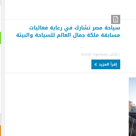
احة مصر تشارك في رعاية فعاليات
ابقة ملكة جمال العالم للسياحة والبيئة
استطلا
..
هل تنج
لكاتب
Ashraf elgedawy
قرأ المزيد
نعم ت
لن تن
احجز غ