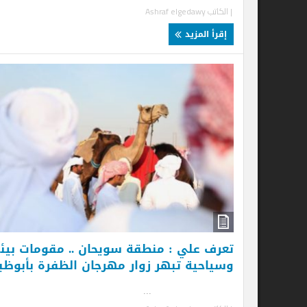
| الكاتب
Ashraf elgedawy
| ا
إقرأ المزيد
إ
تعرف علي : منطقة سويحان .. مقومات بيئية
وسياحية تبهر زوار مهرجان الظفرة بأبوظبي
...