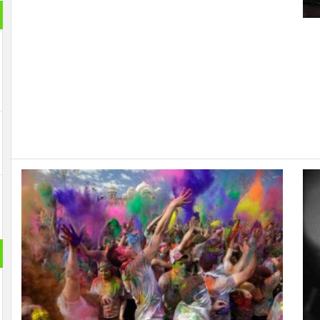
بانورام
حول الع