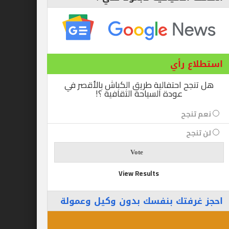
ع رأي
ح احتفالية طريق الكباش بالأقصر في
عودة السياحة الثقافية ؟!
نجح
جح
View Results
رفتك بنفسك بدون وكيل وعمولة