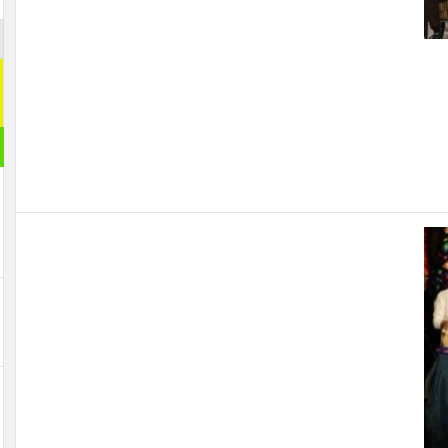
اشترك م
اشترك معنا
[mc4wp_form id="292065"]
مقال ر