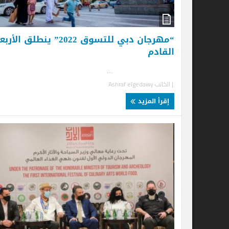
“مهرجان دبي للتسوق 2022” ينطلق الأربعاء
القادم
...
| الكاتب
Ashraf elgedawy
إقرأ المزيد
وز
غا
.
| ا
إ