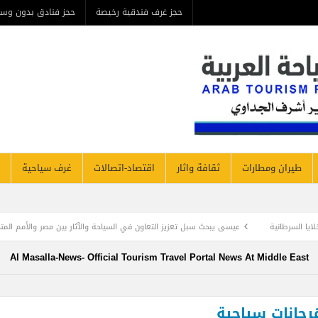
حجز غرف فندقية رخيصة
حجز فنادق بدون وسيط
من ن
مطارات
ثقافة واثار
اقتصاد-اتصالات
غرف سياحية
فنادق نيوز
سبل تعزيز التعاون في السياحة والآثار بين مصر والأمم المتحدة
الكشف عن أكثر من 2000 رؤوس الكباش المحنطة تعود للعصر البطلمي في منطقة أبيدوس
Al Masalla-News- Official Tourism Travel Portal News At Mi
سياحية