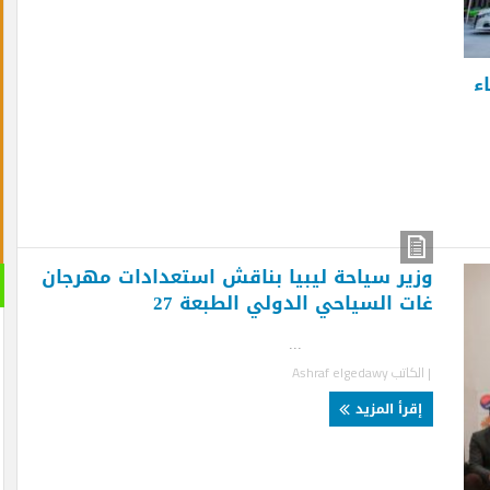
ير سياحة ليبيا بناقش استعدادات مهرجان
القران 
ت السياحي الدولي الطبعة 27
الصوتية
..
لكاتب
Ashraf elgedawy
قرأ المزيد