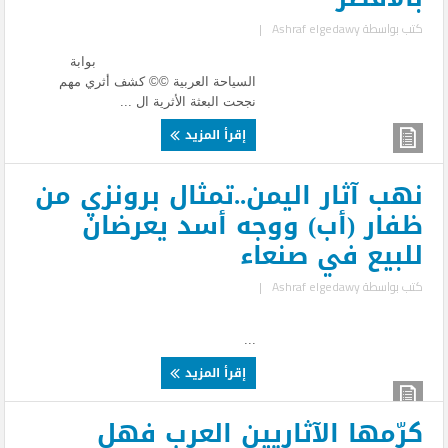
كتب بواسطة
Ashraf elgedawy
|
بوابة
السياحة العربية ©© كشف أثري مهم
نجحت البعثة الأثرية ال ...
إقرأ المزيد
نهب آثار اليمن..تمثال برونزي من
ظفار (أب) ووجه أسد يعرضان
للبيع في صنعاء
كتب بواسطة
Ashraf elgedawy
|
...
إقرأ المزيد
كرّمها الآثاريين العرب فهل