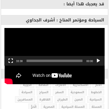
قد يعجبك هذا أيضا :
السياحة ومؤتمر المناخ : أشرف الجداوي
مشغل
الفيديو
33:38
00:00
الاكثر بحثاً
الاثار
الاسكندرية
الامارات
الثقافة
الجوية
الخطوط
السعودية
السفر
السياح
السياحة
السياحية
الصين
الطيران
القاهرة
المسافرين
المسلة
المسلة السياحية
المصرية
الْحَجُّ