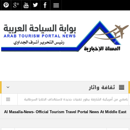
ثقافة واثار
ة الشارقة يطور تقنيات جديدة لاستهداف الخلايا السرطانية
عيسى يبحث سبل تعزيز التع
 في صفحات الذاكرة الوطنية .. بقلم د. عبد الرحيم ريحان
Al Masalla-News- Official Tourism Travel Portal News At Middle East