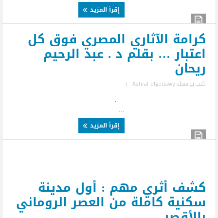
إقرأ المزيد
كرامة الآثاري المصري فوق كل
اعتبار … بقلم د . عبد الرحيم
ريحان
كتب بواسطة
Ashraf elgedawy
|
.
...
إقرأ المزيد
كشف أثري مهم : أول مدينة
سكنية كاملة من العصر الروماني
بالأقصر