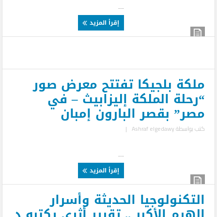
...
إقرأ المزيد
ملكة بلجيكا تفتتح معرض صور
“رحلة الملكة إليزابيث – في
مصر” بقصر البارون إمبان
كتب بواسطة
Ashraf elgedawy
|
...
إقرأ المزيد
التكنولوجيا الحديثة وأسرار
الهرم الأكبر .. تقرير أثري يكتبه د