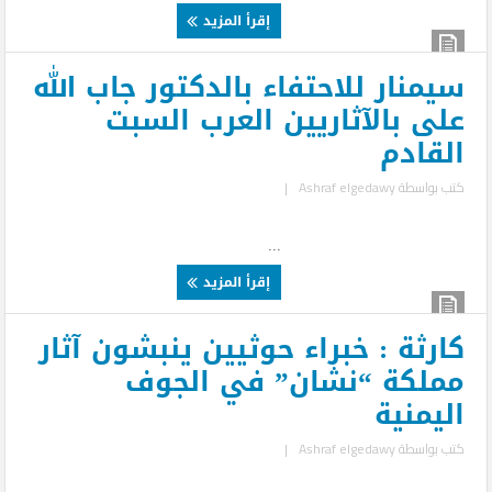
إقرأ المزيد
سيمنار للاحتفاء بالدكتور جاب الله
على بالآثاريين العرب السبت
القادم
كتب بواسطة
Ashraf elgedawy
|
...
إقرأ المزيد
كارثة : خبراء حوثيين ينبشون آثار
مملكة “نشان” في الجوف
اليمنية
كتب بواسطة
Ashraf elgedawy
|