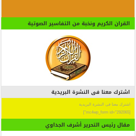
القران الكريم ونخبة من التفاسير الصوتية
اشترك معنا فى النشرة البريدية
اشترك معنا فى النشرة البريدية
[mc4wp_form id="292065"]
مقال رئيس التحرير أشرف الجداوي