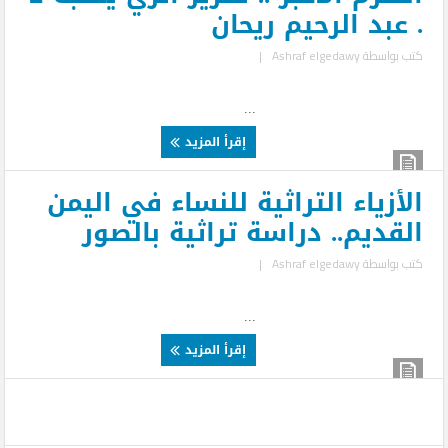
. عبد الرحيم ريحان
كتب بواسطة
Ashraf elgedawy
|
...
إقرأ المزيد
الأزياء التراثية للنساء في اليمن
القديم.. دراسة تراثية بالصور
كتب بواسطة
Ashraf elgedawy
|
...
إقرأ المزيد