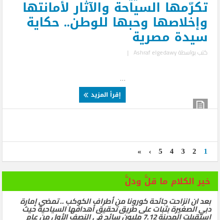
تكرّمها السياحة والآثار لأمانتها
وإخلاصها وحبها للوطن.. حكاية
سيدة مصرية
كتب بواسطة
Ashraf elgedawy
|
...
إقرأ المزيد
»
›
5
4
3
2
1
خير الكلام ما قلَّ ودلَّ
بعد ان انزاحت جائحة كورونا من أطراف الكوكب .. تمضي إمارة
دبي الصغيرة بثبات على طريق تحقيق أهدافها السياحية حيث
استقبلت المدينة 7.12 مليون سائح في النصف الأول من عام