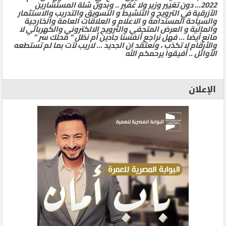
2022… دون تغيير وزير ولا غفير .. وبدون شلة المستشارين
الأزرقية في الترويج و التنشيط و التسويق والتدريب والاستثمار
والسياحة المستدامة و الاعلام و العلاقات العامة والخارجية
والمالية و العرض المتحفي والترويج الالكتروني والكهربائي لا
مانع أيضا … فهل نراجع أنفسنا جادين أم نظل ” محلك سر ”
والأرقام لا تكذب ، ونعتقد ان الجديد … لاريب لآت بما لم تستطعه
الأوائل .. أفيقوا يرحمكم الله
الإعلان