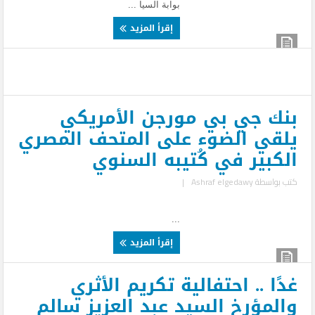
بوابة السيا ...
إقرأ المزيد
بنك جي بي مورجن الأمريكي
يلقي الضوء على المتحف المصري
الكبير في كُتيبه السنوي
كتب بواسطة
Ashraf elgedawy
|
...
إقرأ المزيد
غدًا .. احتفالية تكريم الأثري
والمؤرخ السيد عبد العزيز سالم