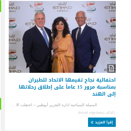
بانورام
تفالية نجاح تقيمها الاتحاد للطيران
بمناسبة مرور 15 عاماَ على إطلاق رحلاتها
ى الهند
حول الع
سلة السياحية ادارة التحرير أبوظبي – احتفلت الا ...
لكاتب
Ashraf elgedawy
قرأ المزيد