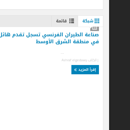
شبكة
قائمة
صناعة الطيران الفرنسي تسجل تقدم هائل
في منطقة الشرق الأوسط
...
| الكاتب
Ashraf elgedawy
إقرأ المزيد
تع
وط
.