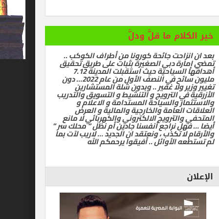
ام ما قلَّ ودلَّ
زاحت جائحة كورونا من أطراف الكوكب ..
رة دبي الصغيرة بثبات على طريق تحقيق
أهدافها السياحية حيث استقبلت المدينة 7.12
مليون سائح في النصف الأول من عام 2022… دون
ر ولا غفير .. وبدون شلة المستشارين
في الترويج و التنشيط و التسويق والتدريب
ر والسياحة المستدامة و الاعلام و
العامة والخارجية والمالية و العرض
الترويج الالكتروني والكهربائي لا مانع
ل نراجع أنفسنا جادين أم نظل ” محلك سر ”
ا تكذب ، ونعتقد ان الجديد … لاريب لآت بما
 الأوائل .. أفيقوا يرحمكم الله