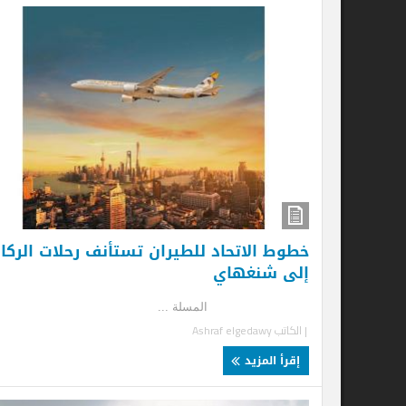
خطوط الاتحاد للطيران تستأنف رحلات الركاب
بع
إلى شنغهاي
تست
المسلة ...
الم
| الكاتب
Ashraf elgedawy
| ا
إقرأ المزيد
إ