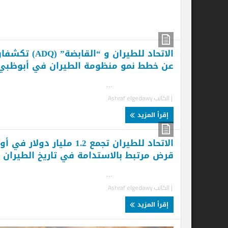
| ا
إ
الاتحاد للطيران و “القابضة” (ADQ) تكشفان
عن خطط نمو منظومة الطيران في أبوظبي
...
| الكاتب
Ashraf elgedawy
إقرأ المزيد
الاتحاد للطيران تجمع 1.2 مليار دولار في أول
قرض مرتبط بالاستدامة في تاريخ الطيران
.
| ا
...
| الكاتب
Ashraf elgedawy
إ
إقرأ المزيد