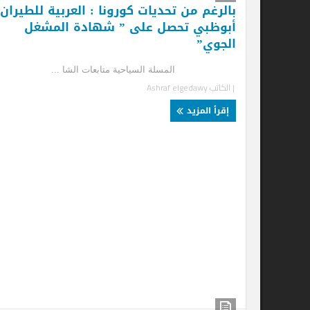
بالرغم من تحديات كورونا : العربية للطيران
أبوظبي تحصل على ” شهادة المشغل
الجوي”
المسلة السياحية متابعات الشا ...
| الكاتب
Ashraf elgedawy
إقرأ المزيد
اح
إل
الم
| ا
إ