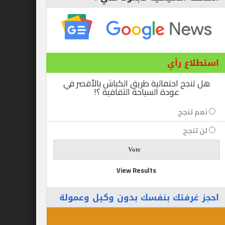
ع رأي
ح احتفالية طريق الكباش بالأقصر في
عودة السياحة الثقافية ؟!
نجح
جح
View Results
رفتك بنفسك بدون وكيل وعمولة