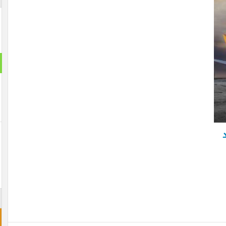
استطلا
هل تنج
نعم ت
لن تن
احجز غ