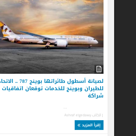
لصيانة أسطول طائراتها بوينج 787 .. الاتحاد
للطيران وبوينج للخدمات توقعان اتفاقيات
شراكة
...
| الكاتب
Ashraf elgedawy
إقرأ المزيد