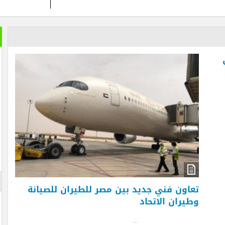
خير الكل
بعد ان ان
تمضي إما
تغيير وزي
الأزرقية 
والاستثما
العلاقات 
المتحفي و
أيضا … فه
والأرقام ل
لم تستطعه
الإعلان
اون فني جديد بين مصر للطيران للصيانة
يران الاتحاد
..