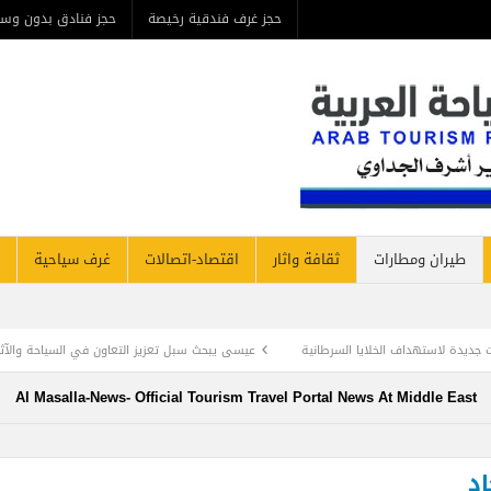
حجز غرف فندقية رخيصة
حجز فنادق بدون وسيط
من ن
مطارات
ثقافة واثار
اقتصاد-اتصالات
غرف سياحية
فنادق نيوز
نية
عيسى يبحث سبل تعزيز التعاون في السياحة والآثار بين مصر والأمم المتحدة
Al Masalla-News- Official Tourism Travel Portal News At Mi