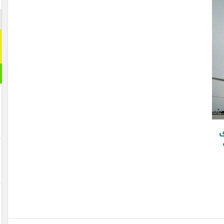
اشترك م
اشترك معنا
[mc4wp_form id="292065"]
مقال ر