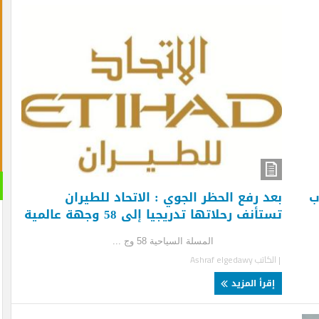
القران 
د رفع الحظر الجوي : الاتحاد للطيران
الصوتية
أنف رحلاتها تدريجيا إلى 58 وجهة عالمية
سلة السياحية 58 وج ...
لكاتب
Ashraf elgedawy
قرأ المزيد