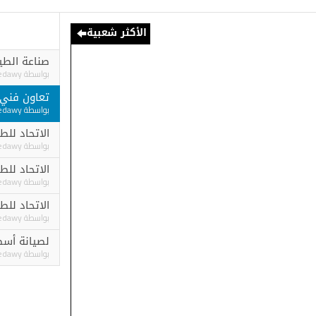
الأكثر شعبية
صناعة الطيران الفرن
بواسطة
Ashraf elgedawy
تعاون فني جديد بين مص
بواسطة
Ashraf elgedawy
الاتحاد للطيران و “القابضة” (
بواسطة
Ashraf elgedawy
الاتحاد للطيران تجمع 1.2 مليار دولار في أول قرض...
بواسطة
Ashraf elgedawy
بواسطة
Ashraf elgedawy
لصيانة أسطول طائراتها بوينج 787 .. 
بواسطة
Ashraf elgedawy