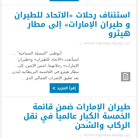
استئناف رحلات «الاتحاد للطيران
و طيران الإمارات» إلى مطار
هيثرو
كتب بواسطة
Ashraf elgedawy
|
أبوظبى "المسلة السياحية" .....
استأنفت «الاتحاد للطيران» و«طيران
الإمارات» رحلاتهما، امس الإثنين، إلى
مطار هيثرو في العاصمة البريطانية لندن،
بعد تعليق الإضراب العمالي الذي ...
إقرأ المزيد
طيران الإمارات ضمن قائمة
الخمسة الكبار عالمياً في نقل
الركاب والشحن
كتب بواسطة
Ashraf elgedawy
|