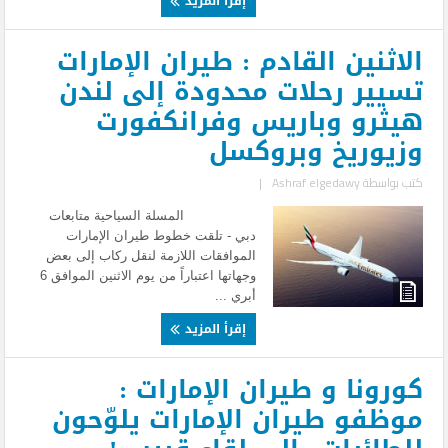
إقرأ المزيد
الاثنين القادم : طيران الإمارات
تسيير رحلات محدودة إلى لندن
هيثرو وباريس وفرانكفورت
وزيوريخ وبروكسل
كتب بواسطة
Ashraf elgedawy
|
المسلة السياحية متابعات
دبي - تلقت خطوط طيران الإمارات
الموافقات اللازمة لنقل ركاب إلى بعض
وجهاتها اعتباراً من يوم الاثنين الموافق 6
أبري ...
إقرأ المزيد
كورونا و طيران الإمارات :
موظفو طيران الإمارات يلوّحون