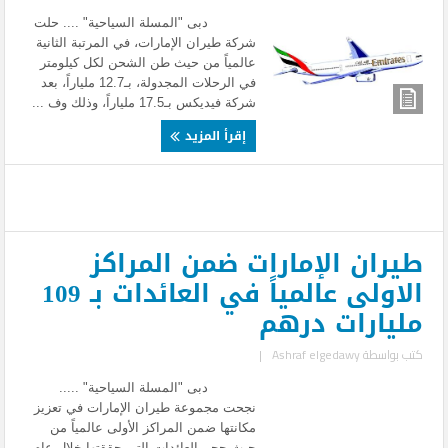
دبى "المسلة السياحية" .... حلت
شركة طيران الإمارات، في المرتبة الثانية
عالمياً من حيث طن الشحن لكل كيلومتر
في الرحلات المجدولة، بـ12.7 ملياراً، بعد
شركة فيديكس بـ17.5 ملياراً، وذلك وف ...
إقرأ المزيد
طيران الإمارات ضمن المراكز
الاولى عالمياً في العائدات بـ 109
مليارات درهم
كتب بواسطة
Ashraf elgedawy
|
دبى "المسلة السياحية" .....
نجحت مجموعة طيران الإمارات في تعزيز
مكانتها ضمن المراكز الأولى عالمياً من
حيث حجم العائدات التي حققتها خلال عام