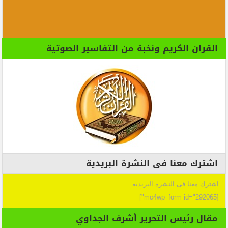
القران الكريم ونخبة من التفاسير الصوتية
اشترك معنا فى النشرة البريدية
اشترك معنا فى النشرة البريدية
[mc4wp_form id="292065"]
مقال رئيس التحرير أشرف الجداوي