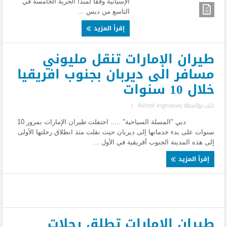
الإسبانية وفقاً لمبدأ الحرية الخامسة في
التاسع من ديس ...
إقرأ المزيد
طيران الإمارات تنقل مليوني
مسافر الى ديربان بجنوب افريقيا
خلال 10 سنوات
كتب بواسطة
Ashraf elgedawy
|
دبي "المسلة السياحية" ..... احتفلت طيران الإمارات بمرور 10
سنوات على بدء خدماتها إلى ديربان حيث نقلت منذ انطلاق رحلتها الأولى
إلى هذه المدينة الجنوب أفريقية في الأول ...
إقرأ المزيد
طيران الإمارات تطلق رحلات