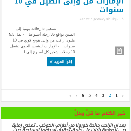
الإمارات من وإلى الصين في 10
سنوات
كتب بواسطة
Ashraf elgedawy
|
- تشغيل 5 رحلات يوميا إلى
الصين بواقع 35 رحلة أسبوعيا. - نقل 5.5
مليون راكب من وإلى هونج كونج في 10
سنوات. - الإمارات للشحن الجوي تشغل
10 رحلات شحن كل أسبوع إلى ا ...
إقرأ المزيد
»
›
6
5
4
3
2
1
‹
خير الكلام ما قلَّ ودلَّ
بعد ان انزاحت جائحة كورونا من أطراف الكوكب .. تمضي إمارة
دبي الصغيرة بثبات على طريق تحقيق أهدافها السياحية حيث