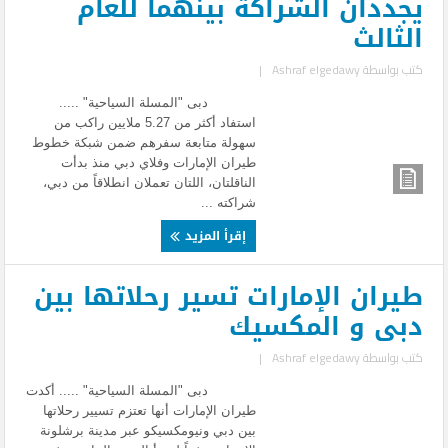
يجددان الشراكة بينهما للعام
الثالث
كتب بواسطة
Ashraf elgedawy
|
دبى "المسلة السياحية" .....
استفاد أكثر من 5.27 ملايين راكب من
سهولة متابعة سفرهم ضمن شبكة خطوط
طيران الإمارات وفلاي دبي منذ بدأت
الناقلتان، اللتان تعملان انطلاقاً من دبي،
شراكته ...
إقرأ المزيد
طيران الإمارات تسير رحلاتها بين
دبى و المكسيك
كتب بواسطة
Ashraf elgedawy
|
دبى "المسلة السياحية" ..... أكدت
طيران الإمارات أنها تعتزم تسيير رحلاتها
بين دبي ونيومكسيكو عبر مدينة برشلونة