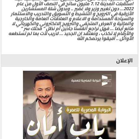
استقبلت المدينة 7.12 مليون سائح في النصف الأول من عام
2022… دون تغيير وزير ولا غفير .. وبدون شلة المستشارين
الأزرقية في الترويج و التنشيط و التسويق والتدريب والاستثمار
والسياحة المستدامة و الاعلام و العلاقات العامة والخارجية
والمالية و العرض المتحفي والترويج الالكتروني والكهربائي لا
مانع أيضا … فهل نراجع أنفسنا جادين أم نظل ” محلك سر ”
والأرقام لا تكذب ، ونعتقد ان الجديد … لاريب لآت بما لم تستطعه
الأوائل .. أفيقوا يرحمكم الله
الإعلان