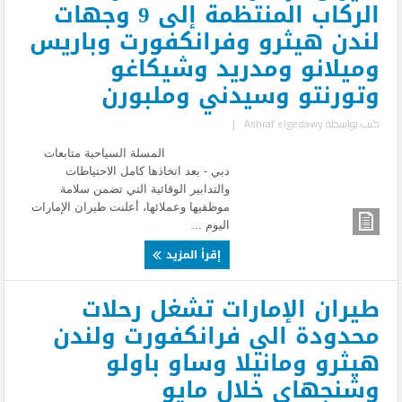
الركاب المنتظمة إلى 9 وجهات
لندن هيثرو وفرانكفورت وباريس
وميلانو ومدريد وشيكاغو
وتورنتو وسيدني وملبورن
كتب بواسطة
Ashraf elgedawy
|
المسلة السياحية متابعات
دبي - بعد اتخاذها كامل الاحتياطات
والتدابير الوقائية التي تضمن سلامة
موظفيها وعملائها، أعلنت طيران الإمارات
اليوم ...
إقرأ المزيد
طيران الإمارات تشغل رحلات
محدودة الي فرانكفورت ولندن
هيثرو ومانيلا وساو باولو
وشنجهاي خلال مايو