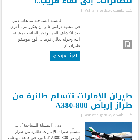
للطائرات.. إلى لقاء قريب..!
كتب بواسطة
Ashraf elgedawy
|
المسلة السياحية متابعات دبي -
في مشهد درامي نادر ان يتكرر مرة أخري
بعد انكشاف الغمة ودحر الجائحة بمشيئة
الله وحوله تعالي قريبا ... لّوح موظفو
طيران الإ ...
إقرأ المزيد
طيران الإمارات تتسلم طائرة من
طراز إرباص A380-800
كتب بواسطة
Ashraf elgedawy
|
دبى "المسلة السياحية" .....
تتسلّم طيران الإمارات طائرة من طراز
إرباص A380-800 كما ورد في قاعدة بيانات