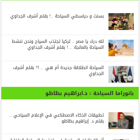
بسنت و دياسطي السياحة ..! بقلم أشرف الجداوي
لله درك يا مصر .. تركيا تجتذب السياح ونحن ننشط
السياحة بالمانجة …! بقلم أشرف الجداوي
السياحة انطلاقة جديدة أم هي …؟! بقلم أشرف
الجداوي
بانوراما السياحة : د.ابراهيم بظاظو
تطبيقات الذكاء الاصطناعي في الإعلام السياحي ..
بقلم د. إبراهيم بظاظو