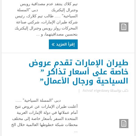
تيم كلاك ينتقد عدم مصداقية رويس
وجنرال إليكتريك دبى "المسلة
السياحية" ..... طالب تيم كلارك، رئيس
شركة طيران الإمارات، شركتي صناعة
المحركات رولز رويس وجنرال إليكتريك
بتحسين مصداقيتهما، و ...
إقرأ المزيد
طيران الإمارات تقدم عروض
خاصة على أسعار تذاكر ”
السياحية ورجال الأعمال”
كتب بواسطة
Ashraf elgedawy
|
دبى "المسلة السياحية" .....
أعلنت طيران الإمارات عن عروض تتيح
أمام عملائها في دولة الإمارات العربية
المتحدة السفر بأسعار خاصة إلى مختلف
محطات شبكة خطوطها العالمية خلال الخ
...