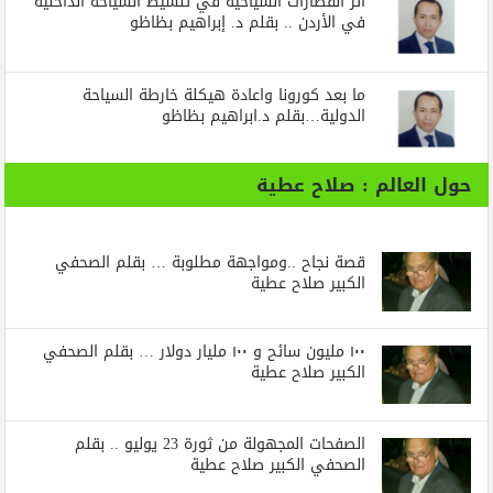
أثر القطارات السياحية في تنشيط السياحة الداخلية
في الأردن .. بقلم د. إبراهيم بظاظو
ما بعد كورونا واعادة هيكلة خارطة السياحة
الدولية…بقلم د.ابراهيم بظاظو
حول العالم : صلاح عطية
قصة نجاح ..ومواجهة مطلوبة … بقلم الصحفي
الكبير صلاح عطية
١٠٠ مليون سائح و ١٠٠ مليار دولار … بقلم الصحفي
الكبير صلاح عطية
الصفحات المجهولة من ثورة 23 يوليو .. بقلم
الصحفي الكبير صلاح عطية