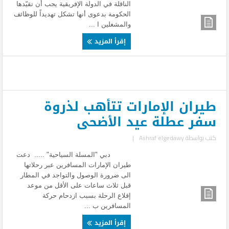
الناقلة في الدولة الإفريقية يجب أن تقيّدها
الحكومة بدعوى أنها تشكل تهديداً للوظائف
والمشغلين ا ...
إقرأ المزيد
طيران الإمارات تتأهب لذروة
سفر عطلة عيد الأضحى
كتب بواسطة
Ashraf elgedawy
|
دبي "المسلة السياحية" ..... دعت
طيران الإمارات المسافرين عبر رحلاتها
الى ضرورة الوصول والتواجد في المطار
قبل ثلاث ساعات على الأقل من موعد
إقلاع الرحلة بسبب ازدحام حركة
المسافرين ب ...
إقرأ المزيد