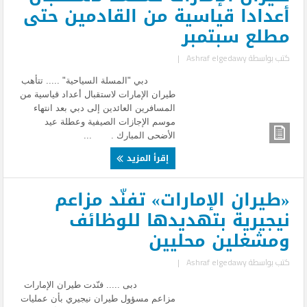
أعدادا قياسية من القادمين حتى
مطلع سبتمبر
كتب بواسطة
Ashraf elgedawy
|
دبي "المسلة السياحية" ..... تتأهب
طيران الإمارات لاستقبال أعداد قياسية من
المسافرين العائدين إلى دبي بعد انتهاء
موسم الإجازات الصيفية وعطلة عيد
الأضحى المبارك . ...
إقرأ المزيد
«طيران الإمارات» تفنّد مزاعم
نيجيرية بتهديدها للوظائف
ومشغلين محليين
كتب بواسطة
Ashraf elgedawy
|
دبى ..... فنّدت طيران الإمارات
مزاعم مسؤول طيران نيجيري بأن عمليات