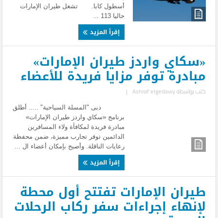
أسطول كابا. تشغل طيران الإمارات
حاليا 113 ...
إقرأ المزيد
«سكاي واردز طيران الإمارات»
مبادرة توفر مزايا فريدة للأعضاء
كتب بواسطة
Ashraf elgedawy
|
دبى "المسلة السياحية" ..... أطلق
برنامج «سكاي واردز طيران الإمارات»
مبادرة فريدة لمكافأة ولاء المسافرين
الدائمين توفر تجارب مميزة، ضمن محفظة
رعايات الناقلة. وأصبح بإمكان أعضاء ال ...
إقرأ المزيد
طيران الإمارات تفتتح أول محطة
لإنهاء إجراءات سفر ركاب الرحلات