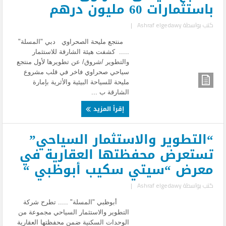
باستثمارات 60 مليون درهم
كتب بواسطة
Ashraf elgedawy
|
منتجع مليحة الصحراوي دبي "المسلة"
..... كشفت هيئة الشارقة للاستثمار
والتطوير /شروق/ عن تطويرها لأول منتجع
سياحي صحراوي فاخر في قلب مشروع
مليحة للسياحة البيئية والأثرية بإمارة
الشارقة ب ...
إقرأ المزيد
“التطوير والاستثمار السياحي”
تستعرض محفظتها العقارية في
معرض “سيتي سكيب أبوظبي “
كتب بواسطة
Ashraf elgedawy
|
أبوظبي "المسلة" ..... تطرح شركة
التطوير والاستثمار السياحي مجموعة من
الوحدات السكنية ضمن محفظتها العقارية