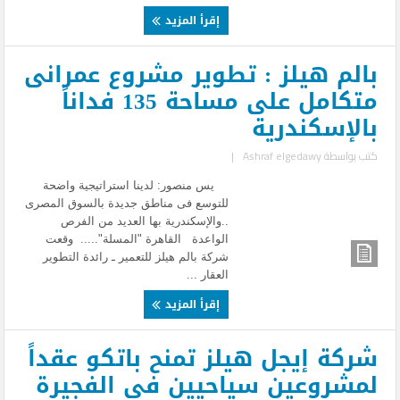
إقرأ المزيد
بالم هيلز : تطوير مشروع عمرانى
متكامل على مساحة 135 فداناً
بالإسكندرية
كتب بواسطة
Ashraf elgedawy
|
يس منصور: لدينا استراتيجية واضحة
للتوسع فى مناطق جديدة بالسوق المصرى
..والإسكندرية بها العديد من الفرص
الواعدة القاهرة "المسلة"..... وقعت
شركة بالم هيلز للتعمير ـ رائدة التطوير
العقار ...
إقرأ المزيد
شركة إيجل هيلز تمنح باتكو عقداً
لمشروعين سياحيين في الفجيرة