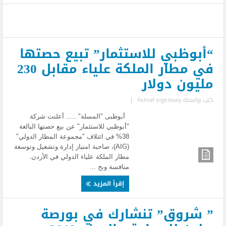
“أبوظبي للاستثمار” تبيع حصتها
في مطار الملكة علياء مقابل 230
مليون دولار
كتب بواسطة
Ashraf elgedawy
|
أبوظبى "المسلة" ..... أعلنت شركة
"أبوظبي للاستثمار" عن بيع حصتها البالغة
38% في ائتلاف "مجموعة المطار الدولي"
(AIG)، صاحبة امتياز إدارة وتشغيل وتوسعة
مطار الملكة علياء الدولي في الأردن.
منافسة وبح ...
إقرأ المزيد
” شروق” تنشارك في بورصة