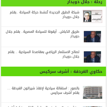
رحلة : جلال دويدار
شبكة الطرق الجديدة تُنشط حركة السياحة ..بقلم
جلال دويدار
طريق الكباش.. أيقونة للسياحة المصرية.. بقلم جلال
دويدار
لصالح الاستثمار الرياضي بمقاصدنا السياحية .. بقلم
جلال دويدار
حكاوي الغردقة : أشرف سركيس
بالصور : استغاثة سياحية لإنقاذ شيراتون الغردقة …
بقلم أشرف سركيس