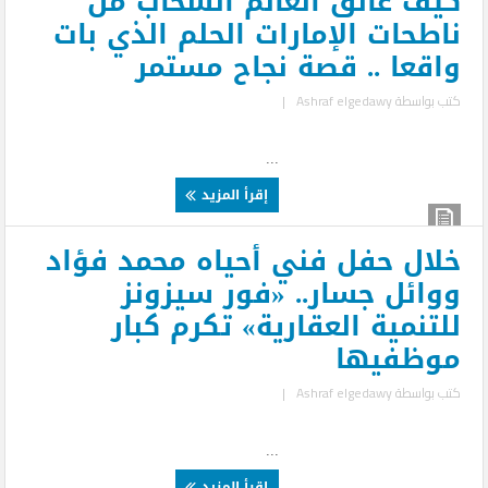
كيف عانق العالم السحاب من
ناطحات الإمارات الحلم الذي بات
واقعا .. قصة نجاح مستمر
كتب بواسطة
Ashraf elgedawy
|
...
إقرأ المزيد
خلال حفل فني أحياه محمد فؤاد
ووائل جسار.. «فور سيزونز
للتنمية العقارية» تكرم كبار
موظفيها
كتب بواسطة
Ashraf elgedawy
|
...
إقرأ المزيد