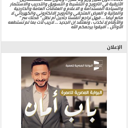
الأزرقية في الترويج و التنشيط و التسويق والتدريب والاستثمار
والسياحة المستدامة و الاعلام و العلاقات العامة والخارجية
والمالية و العرض المتحفي والترويج الالكتروني والكهربائي لا
مانع أيضا … فهل نراجع أنفسنا جادين أم نظل ” محلك سر ”
والأرقام لا تكذب ، ونعتقد ان الجديد … لاريب لآت بما لم تستطعه
الأوائل .. أفيقوا يرحمكم الله
الإعلان