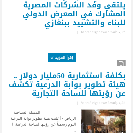
يلتقي وفد الشركات المصرية
المشارك في المعرض الدولي
للبناء والتشييد ببنغازي
كتب بواسطة
Ashraf elgedawy
|
...
إقرأ المزيد
بكلفة استثمارية 50مليار دولار ..
هيئة تطوير بوابة الدرعية تكشف
عن رؤيتها للساحة التجارية
كتب بواسطة
Ashraf elgedawy
|
المسلة السياحية
الرياض - أعلنت هيئة تطوير بوابة الدرعية
اليوم رسمياً عن رؤيتها لساحة الدرعية، ا
...