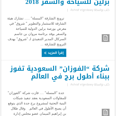
برلين للسياحة والسفر 2018
كتب بواسطة
Ashraf elgedawy
|
ترويج الشارقة "المسلة" ..... تشارك هيئة
الشارقة للاستثمار والتطوير " شروق" في
معرض بورصة برلين الدولية للسياحة
والسفر بوفد برئاسة مروان بن جاسم
السركال المدير التنفيذي لـ "شروق" بهدف
الترويج للشارقة ...
إقرأ المزيد
شركة “الفوزان” السعودية تفوز
ببناء أطول برج في العالم
كتب بواسطة
Ashraf elgedawy
|
جدة "المسلة" .... فازت شركة "الفوزان"
للمقاولات السعودية بعقد تنفيذ شبكات
البنية التحتية لمشروع برج جدة الذي يتوقع
أن يصبح الأطول في العالم. وقال طلال
بن إبراهيم الميمان عضو مجلس إدارة