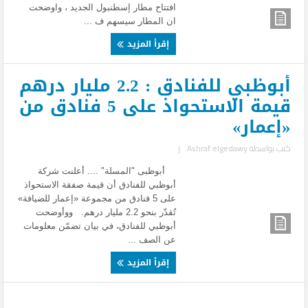
افتتاح مطار إسطنبول الجديد ، واوضحت
ان المطار سيسهم ف ...
إقرأ المزيد
أبوظبي للفنادق : 2.2 مليار درهم
قيمة الاستحواذ على 5 فنادق من
«إعمار»
كتب بواسطة
Ashraf elgedawy
|
أبوظبى "المسلة" .... أعلنت شركة
أبوظبي للفنادق أن قيمة صفقة الاستحواذ
على 5 فنادق من مجموعة «إعمار للضيافة»
تُقدّر بنحو 2.2 مليار درهم. ووأوضحت
أبوظبي للفنادق، في بيان تضمّن معلومات
عن الصف ...
إقرأ المزيد