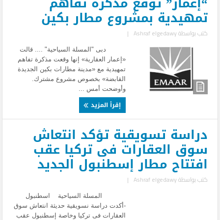
“إعمار” توقع مذكرة تفاهم
تمهيدية بمشروع مطار بكين
كتب بواسطة
Ashraf elgedawy
|
دبى "المسلة السياحية" .... قالت
«إعمار العقارية» إنها وقعت مذكرة تفاهم
تمهيدية مع «مدينة مطارات بكين الجديدة
القابضة» بخصوص مشروع مشترك.
وأوضحت أمس ...
إقرأ المزيد
دراسة تسويقية تؤكد انتعاش
سوق العقارات فى تركيا عقب
افتتاح مطار إسطنبول الجديد
كتب بواسطة
Ashraf elgedawy
|
المسلة السياحية اسطنبول
-أكدت دراسة نسويقية حديثة انتعاش سوق
العقارات فى تركيا وخاصة إسطنبول عقب