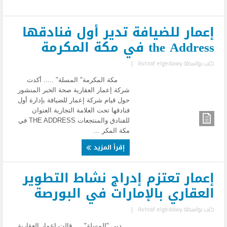
إعمار للضيافة تدير أول فنادقها
the Address في مكة المكرمة
كتب بواسطة
Ashraf elgedawy
|
مكة المكرمة" المسلة" ..... أكدت
شركة إعمار العقارية صحة الخبر المنشور
حول قيام شركة إعمار للضيافة بإدارة أول
فنادقها تحت العلامة التجارية العنوان
للفنادق والمنتجعات THE ADDRESS في
مكة المكر ...
إقرأ المزيد
إعمار تعتزم إدراج نشاط التطوير
العقاري بالإمارات في البورصة
كتب بواسطة
Ashraf elgedawy
|
دبي "المسلة" .... قالت إعمار العقارية