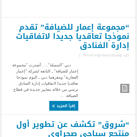
“مجموعة إعمار للضيافة” تقدم
نموذجا تعاقديا جديدا لاتفاقيات
إدارة الفنادق
كتب بواسطة
Ashraf elgedawy
|
دبي "المسلة"..... أصدرت "مجموعة
إعمار للضيافة" ـ التابعة لشركة "إعمار
العقارية" ومقرهما دبي ـ اليوم نموذجا
تعاقديا جديدا لاتفاقيات إدارة الفنادق
ترسي من خلاله معايير جديدة في قطاع
الضيافة. ...
إقرأ المزيد
“شروق” تكشف عن تطوير أول
منتجع سياحى صحراوى