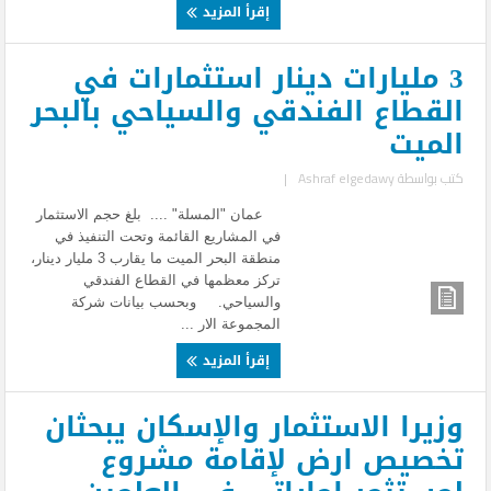
إقرأ المزيد
3 مليارات دينار استثمارات في
القطاع الفندقي والسياحي بالبحر
الميت
كتب بواسطة
Ashraf elgedawy
|
عمان "المسلة" .... بلغ حجم الاستثمار
في المشاريع القائمة وتحت التنفيذ في
منطقة البحر الميت ما يقارب 3 مليار دينار،
تركز معظمها في القطاع الفندقي
والسياحي. وبحسب بيانات شركة
المجموعة الار ...
إقرأ المزيد
وزيرا الاستثمار والإسكان يبحثان
تخصيص ارض لإقامة مشروع