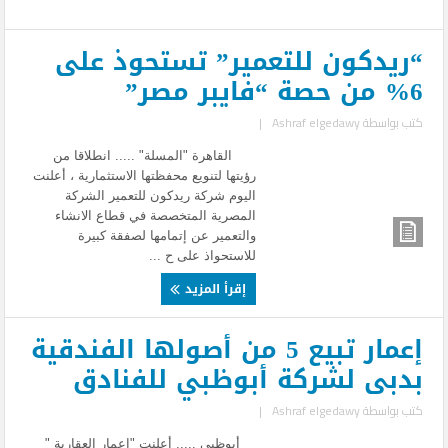
“ريدكون للتعمير” تستحوذ على
6% من حصة “فايبر مصر”
كتب بواسطة
Ashraf elgedawy
|
القاهرة "المسلة" ..... انطلاقا من
رؤيتها لتنويع محفظتها الاستثمارية ، أعلنت
اليوم شركة ريدكون للتعمير الشركة
المصرية المتخصصة في قطاع الانشاء
والتعمير عن إتمامها لصفقة كبيرة
للاستحواذ على ح ...
إقرأ المزيد
إعمار تبيع 5 من أصولها الفندقية
بدبى لشركة أبوظبي للفنادق
كتب بواسطة
Ashraf elgedawy
|
أبوظبى ..... أعلنت "إعمار العقارية "