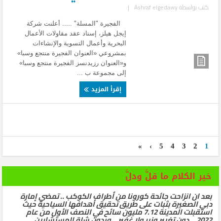
كتب بواسطة
Ashraf elgedawy
|
الفجيرة "المسلة" ..... أعلنت شركة
إيجل هيلز، إسناد عقد مقاولات الأعمال
البحرية وأعمال التسوية والإنشاءات
بمشروعي «العنوان الفجيرة منتجع وسبا»
و«العنوان رزيدنسز الفجيرة منتجع وسبا»
إلى مجموعة ب ...
إقرأ المزيد
»
›
5
4
3
2
1
خير الكلام ما قلَّ ودلَّ
بعد ان انزاحت جائحة كورونا من أطراف الكوكب .. تمضي إمارة
دبي الصغيرة بثبات على طريق تحقيق أهدافها السياحية حيث
استقبلت المدينة 7.12 مليون سائح في النصف الأول من عام
2022… دون تغيير وزير ولا غفير .. وبدون شلة المستشارين