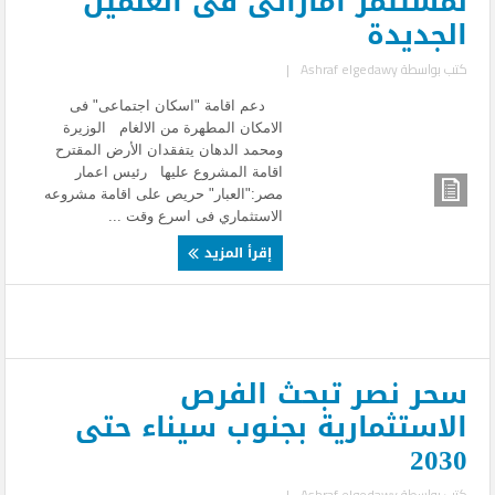
لمستثمر اماراتى فى العلمين
الجديدة
كتب بواسطة
Ashraf elgedawy
|
دعم اقامة "اسكان اجتماعى" فى
الامكان المطهرة من الالغام الوزيرة
ومحمد الدهان يتفقدان الأرض المقترح
اقامة المشروع عليها رئيس اعمار
مصر:"العبار" حريص على اقامة مشروعه
الاستثماري فى اسرع وقت ...
إقرأ المزيد
سحر نصر تبحث الفرص
الاستثمارية بجنوب سيناء حتى
2030
كتب بواسطة
Ashraf elgedawy
|