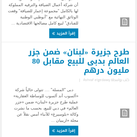
أن شركة أعمال الضيافة والترفيه المملوكة
لها بالكامل "مجموعة إعمار للضيافة" وقعت
الوثائق النهائية مع "أبوظبي الوطنية
للفنادق" لبيع كامل مصالحها الاقتصادية ...
إقرأ المزيد
طرح جزيرة «لبنان» ضمن جزر
العالم بدبى للبيع مقابل 80
مليون درهم
كتب بواسطة
Ashraf elgedawy
|
دبى "المسلة" .... تتولى حالياً شركة
«آلسوب أند آلسوب للوساطة العقارية»
عملية طرح جزيرة «لبنان» ضمن «جزر
العالم» في دبي للبيع، بحسب ما نشرت
وكالة «بلومبيرغ» للأنباء أمس نقلاً عن
مجلة «اريبيان ...
إقرأ المزيد