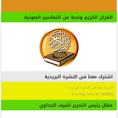
القران الكريم ونخبة من التفاسير الصوتية
اشترك معنا فى النشرة البريدية
اشترك معنا فى النشرة البريدية
[mc4wp_form id="292065"]
مقال رئيس التحرير أشرف الجداوي