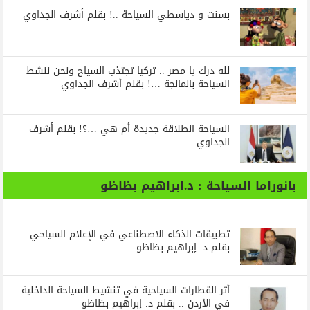
بسنت و دياسطي السياحة ..! بقلم أشرف الجداوي
لله درك يا مصر .. تركيا تجتذب السياح ونحن ننشط
السياحة بالمانجة …! بقلم أشرف الجداوي
السياحة انطلاقة جديدة أم هي …؟! بقلم أشرف
الجداوي
بانوراما السياحة : د.ابراهيم بظاظو
تطبيقات الذكاء الاصطناعي في الإعلام السياحي ..
بقلم د. إبراهيم بظاظو
أثر القطارات السياحية في تنشيط السياحة الداخلية
في الأردن .. بقلم د. إبراهيم بظاظو