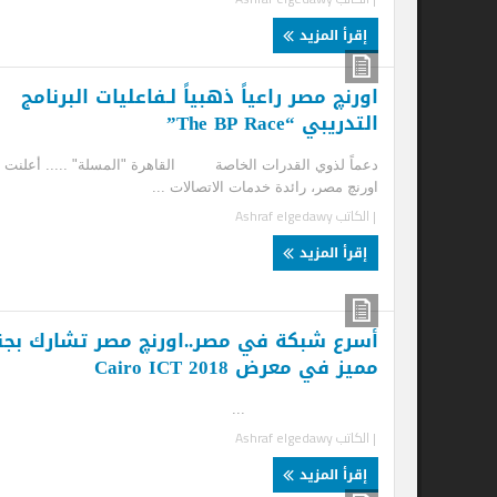
إقرأ المزيد
اورنچ مصر راعياً ذهبياً لـفاعليات البرنامج
“ا
التدريبي “The BP Race”
ال
تك
دعماً لذوي القدرات الخاصة القاهرة "المسلة" ..... أعلنت
اورنچ مصر، رائدة خدمات الاتصالات ...
| الكاتب
Ashraf elgedawy
الق
| ا
إقرأ المزيد
إ
أسرع شبكة في مصر..اورنچ مصر تشارك بجناح
مميز في معرض Cairo ICT 2018
...
| الكاتب
Ashraf elgedawy
إقرأ المزيد