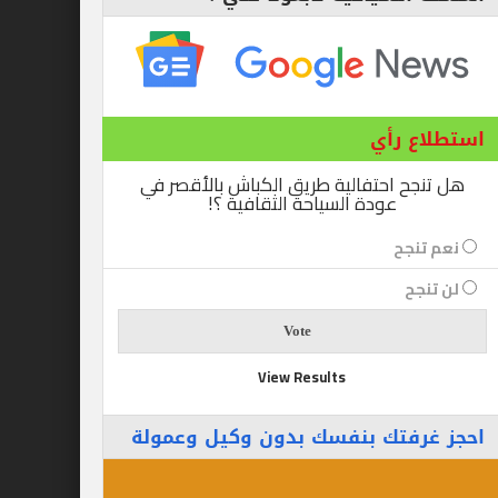
ع رأي
ح احتفالية طريق الكباش بالأقصر في
عودة السياحة الثقافية ؟!
نجح
جح
View Results
رفتك بنفسك بدون وكيل وعمولة