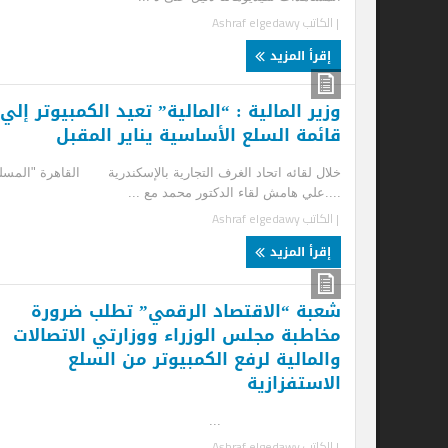
| الكاتب
Ashraf elgedawy
إقرأ المزيد
وزير المالية : “المالية” تعيد الكمبيوتر إلي
نج
قائمة السلع الأساسية يناير المقبل
طر
خلال لقائه اتحاد الغرف التجارية بالإسكندرية القاهرة "المسلة"
....علي هامش لقاء الدكتور محمد مع ...
.
| الكاتب
Ashraf elgedawy
| ا
إقرأ المزيد
إ
شعبة “الاقتصاد الرقمي” تطلب ضرورة
مخاطبة مجلس الوزراء ووزارتي الاتصالات
والمالية لرفع الكمبيوتر من السلع
الاستفزازية
...
| الكاتب
Ashraf elgedawy