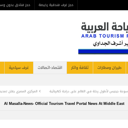
حجز غرف فندقية رخيصة
حجز فنادق بدون وسيط
من ن
مطارات
ثقافة واثار
اقتصاد-اتصالات
غرف سياحية
فنادق نيوز
عالم على دراجة كهربائية
المركزي المصري يعلن تمديد مبادرة دعم السياحة لمدة 3 شهور وتعديلات علي التمويل العقاري
Al Masalla-News- Official Tourism Travel Portal News At Mi