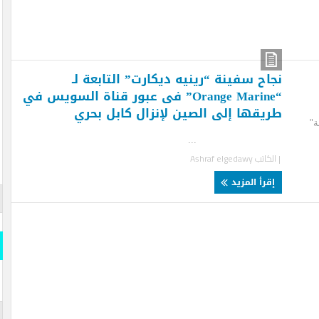
اح سفينة “رينيه ديكارت” التابعة لـ
“Orange Marine” فى عبور قناة السويس في
يقها إلى الصين لإنزال كابل بحري
..
لكاتب
Ashraf elgedawy
قرأ المزيد
قارن وو
المسلة
قارن و
s- Official
iddle East
المسلة 