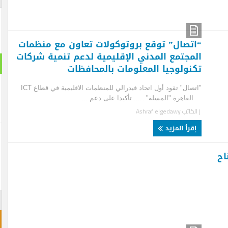
تصال” توقع بروتوكولات تعاون مع منظمات
مجتمع المدني الإقليمية لدعم تنمية شركات
استطلا
نولوجيا المعلومات بالمحافظات
هل تنج
"اتصال" تقود أول اتحاد فيدرالي للمنظمات الاقليمية في قطاع ICT
اهرة "المسلة" ..... تأكيدا على دعم ...
لكاتب
Ashraf elgedawy
نعم ت
قرأ المزيد
لن تن
احجز غ