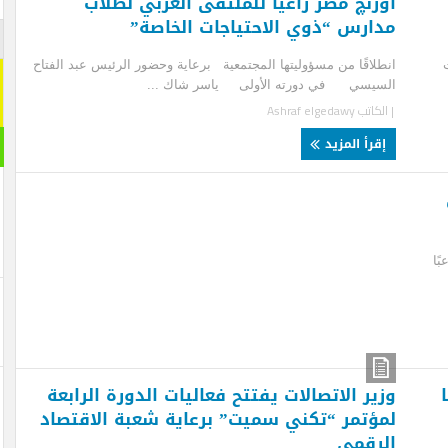
رنچ مصر راعياً للملتقى العربي لطلاب
ارس “ذوي الاحتياجات الخاصة”
اشترك م
لاقًا من مسؤوليتها المجتمعية برعاية وحضور الرئيس عبد الفتاح
اشترك معنا
يسي في دورته الأولى ياسر شاك ...
[mc4wp_form id="292065"]
لكاتب
Ashraf elgedawy
مقال ر
قرأ المزيد
ير الاتصالات يفتتح فعاليات الدورة الرابعة
ؤتمر “تكني سميت” برعاية شعبة الاقتصاد
رقمي