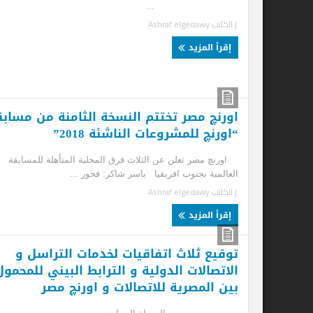
...
| الكاتب
Ashraf elgedawy
شرك
إقرأ المزيد
| ا
إ
اورنچ مصر تختتم النسخة الثامنة من مسابقة
“اورنچ للمشروعات الناشئة 2018”
اورنچ مصر تعلن عن الثلاث فرق المحلية المتأهلة للمسابقة
العالمية بجنوب افريقيا ياسر شاكر: فخور ...
| الكاتب
Ashraf elgedawy
إقرأ المزيد
توقيع ثلاث اتفاقيات لخدمات التراسل و
الاتصالات الدولية و الترابط البيني للمحمول
لل
بين المصرية للاتصالات و اورنچ مصر
ال