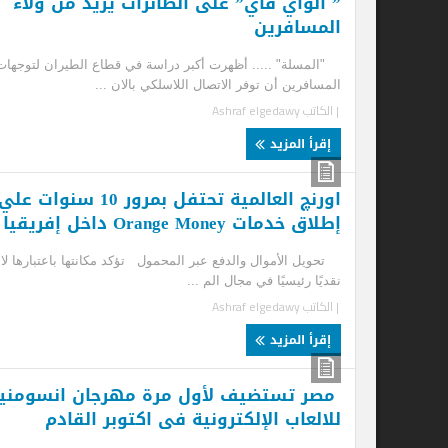
” الواي فاي” على الطائرات يزيد من ولاء
او
المسافرين
مد
"المسلة" ..... أظهرت أكبر دراسة في قطاع الطيران لتوجهات
انط
المسافرين أن توفر الاتصال اللاسلكي بالان ...
الس
| الكاتب
Ashraf elgedawy
| ا
إقرأ المزيد
إ
اورنچ العالمية تحتفل بمرور 10 سنوات علي
إطلاق خدمات Orange Money داخل إفريقيا
تحويل الأموال والدفع عبر المحمول تؤكد مكانتها باعتبارها لاعبًا
نقديًا رئيسيًا في مجال الم ...
| الكاتب
Ashraf elgedawy
إقرأ المزيد
مصر تستضيف لأول مرة مهرجان انسومنيا
وز
للالعاب الإلكترونية فى اكتوبر القادم
لم
ال