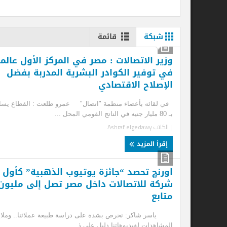
شبكة
قائمة
وزير الاتصالات : مصر في المركز الأول عالميًا
من
في توفير الكوادر البشرية المدربة بفضل
وت
الإصلاح الاقتصادي
اطا
في لقائه بأعضاء منظمة "اتصال" عمرو طلعت : القطاع يساهم
| ا
بـ 80 مليار جنيه في الناتج القومي المحل ...
| الكاتب
Ashraf elgedawy
إ
إقرأ المزيد
اورنچ تحصد “جائزة يوتيوب الذهبية” كأول
شركة للاتصالات داخل مصر تصل إلى مليون
متابع
ياسر شاكر: نحرص بشدة على دراسة طبيعة عملائنا.. وملايين
المشاهدات لفيديوهاتنا دليل على ذ ...