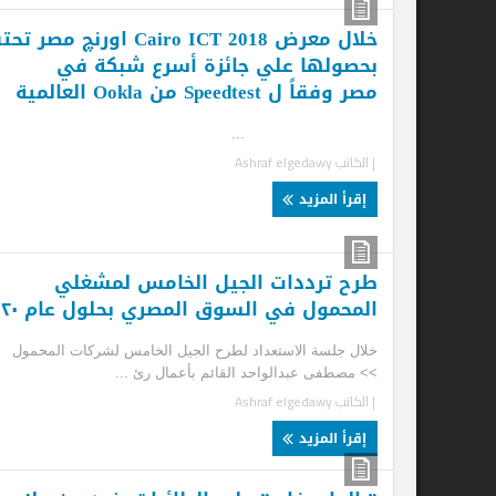
خلال معرض Cairo ICT 2018 اورنچ مصر تحتفل
ما
بحصولها علي جائزة أسرع شبكة في
ال
مصر وفقاً ل Speedtest من Ookla العالمية
معر
...
ماي
| الكاتب
Ashraf elgedawy
| ا
إقرأ المزيد
إ
طرح ترددات الجيل الخامس لمشغلي
المحمول في السوق المصري بحلول عام ٢٠٢٠
خلال جلسة الاستعداد لطرح الجيل الخامس لشركات المحمول
>> مصطفى عبدالواحد القائم بأعمال رئ ...
| الكاتب
Ashraf elgedawy
إقرأ المزيد