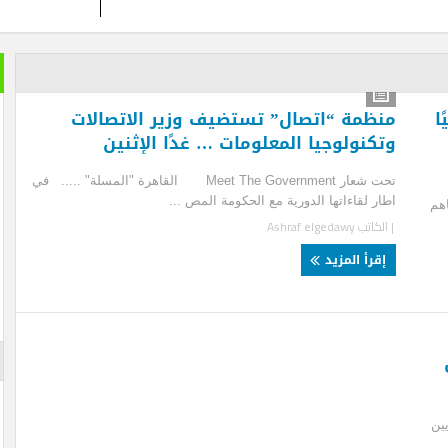
خير الكل
بعد ان ان
ظمة “اتصال” تستضيف وزير الاتصالات
تمضي إما
كنولوجيا المعلومات … غدًا الإثنين
تغيير وزي
تحت شعار Meet The Government القاهرة "المسلة" ..... في
الأزرقية 
ر لقاءاتها الدورية مع الحكومة المص ...
والاستثما
العلاقات 
لكاتب
Ashraf elgedawy
المتحفي و
أيضا … فه
قرأ المزيد
والأرقام ل
لم تستطعه
الإعلان