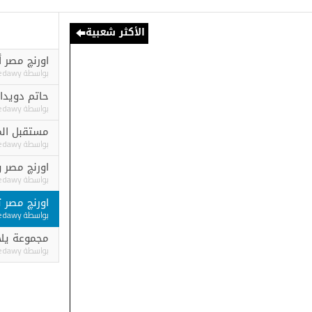
الأكثر شعبية
اورنچ مصر أول شركة 
بواسطة
Ashraf elgedawy
حاتم دويدار .. ضمن أقوى 5 رؤساء تنفيذيين م
بواسطة
Ashraf elgedawy
مستقبل المدن الذكية ..
بواسطة
Ashraf elgedawy
اورنچ مصر و الوكالة ال
بواسطة
Ashraf elgedawy
اورنچ مصر توقع بروتو
بواسطة
Ashraf elgedawy
مجموعة يلا المحدودة تحقق 235 مليون در
بواسطة
Ashraf elgedawy