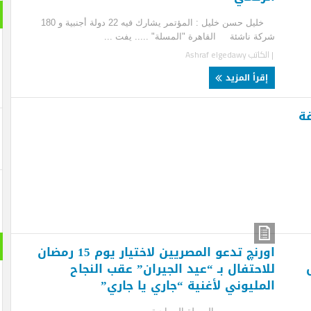
بانورام
خليل حسن خليل : المؤتمر يشارك فيه 22 دولة أجنبية و 180
ة ناشئة القاهرة "المسلة" ..... يفت ...
لكاتب
Ashraf elgedawy
قرأ المزيد
حول الع
اورنچ تدعو المصريين لاختيار يوم 15 رمضان
احتفال بـ “عيد الجيران” عقب النجاح
مليوني لأغنية “جاري يا جاري”