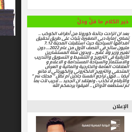
ام ما قلَّ ودلَّ
زاحت جائحة كورونا من أطراف الكوكب ..
رة دبي الصغيرة بثبات على طريق تحقيق
أهدافها السياحية حيث استقبلت المدينة 7.12
مليون سائح في النصف الأول من عام 2022… دون
ر ولا غفير .. وبدون شلة المستشارين
في الترويج و التنشيط و التسويق والتدريب
ر والسياحة المستدامة و الاعلام و
العامة والخارجية والمالية و العرض
الترويج الالكتروني والكهربائي لا مانع
ل نراجع أنفسنا جادين أم نظل ” محلك سر ”
ا تكذب ، ونعتقد ان الجديد … لاريب لآت بما
 الأوائل .. أفيقوا يرحمكم الله