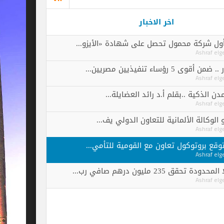
اخر الاخبار
محمول تحصل على شهادة «الأيزو...
صريين...
بقلم أ.د رائد العضايلة...
ألمانية للتعاون الدولي يف...
كول تعاون مع القومية للتأمي...
هم صافي رب...