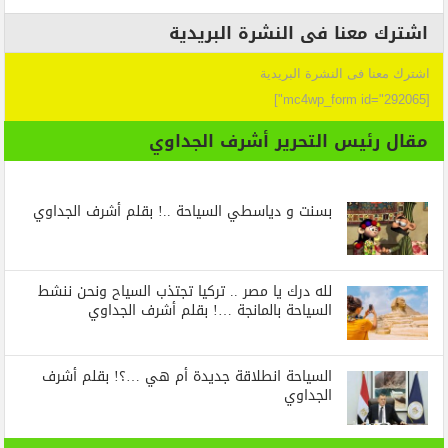
اشترك معنا فى النشرة البريدية
اشترك معنا فى النشرة البريدية
[mc4wp_form id="292065"]
مقال رئيس التحرير أشرف الجداوي
بسنت و دياسطي السياحة ..! بقلم أشرف الجداوي
لله درك يا مصر .. تركيا تجتذب السياح ونحن ننشط
السياحة بالمانجة …! بقلم أشرف الجداوي
السياحة انطلاقة جديدة أم هي …؟! بقلم أشرف
الجداوي