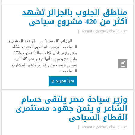
مناطق الجنوب بالجزائر تشهد
أكثر من 420 مشروع سياحى
كتب بواسطة
Ashraf elgedawy
|
الجزائر "المسلة" .... بلغ عدد المشاريع
السياحية الموجهة لمناطق الجنوب 424
مشروع سياحي بكلفة مالية تقدر ب172
مليار دج و من شأنها توفير نحو 49 الف
سرير, حسب مدير تقييم ودعم المشاريع
السياحية ...
إقرأ المزيد
وزير سياحة مصر يلتقى حسام
الشاعر و يثمن جهود مستثمرى
القطاع السياحى
كتب بواسطة
Ashraf elgedawy
|