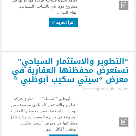
لإقامة بحيرة صناعية فريدة من نوعها في
مشروع فوكا باي بالساحل الشمالي.
تقام الب ...
إقرأ المزيد
“التطوير والاستثمار السياحي”
تستعرض محفظتها العقارية في
معرض “سيتي سكيب أبوظبي “
كتب بواسطة
Ashraf elgedawy
|
أبوظبي "المسلة" ..... تطرح شركة
التطوير والاستثمار السياحي مجموعة من
الوحدات السكنية ضمن محفظتها العقارية
المتنوعة في جزيرة السعديات، وذلك خلال
مشاركتها في معرض "سيتي سكيب
أبوظبي 2017. مم ...