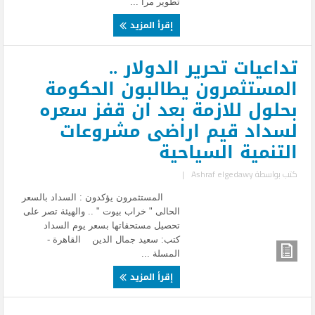
تطوير مرا ...
إقرأ المزيد
تداعيات تحرير الدولار ..
المستثمرون يطالبون الحكومة
بحلول للازمة بعد ان قفز سعره
لسداد قيم اراضى مشروعات
التنمية السياحية
كتب بواسطة
Ashraf elgedawy
|
المستثمرون يؤكدون : السداد بالسعر
الحالى " خراب بيوت " .. والهيئة تصر على
تحصيل مستحقاتها بسعر يوم السداد
كتب: سعيد جمال الدين القاهرة -
المسلة ...
إقرأ المزيد