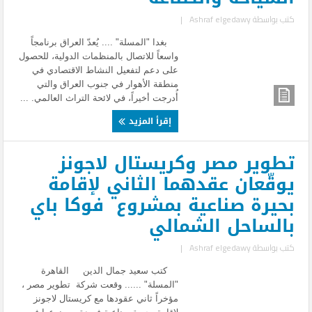
كتب بواسطة
Ashraf elgedawy
|
بغدا "المسلة" .... يُعدّ العراق برنامجاً
واسعاً للاتصال بالمنظمات الدولية، للحصول
على دعم لتفعيل النشاط الاقتصادي في
منطقة الأهوار في جنوب العراق والتي
أُدرجت أخيراً، في لائحة التراث العالمي. ...
إقرأ المزيد
تطوير مصر وكريستال لاجونز
يوقّعان عقدهما الثاني لإقامة
بحيرة صناعية بمشروع فوكا باي
بالساحل الشمالي
كتب بواسطة
Ashraf elgedawy
|
كتب سعيد جمال الدين القاهرة
"المسلة" ...... وقعت شركة تطوير مصر ،
مؤخراً ثاني عقودها مع كريستال لاجونز