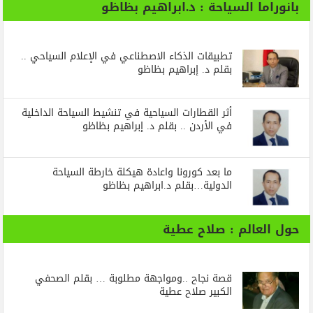
بانوراما السياحة : د.ابراهيم بظاظو
تطبيقات الذكاء الاصطناعي في الإعلام السياحي ..
بقلم د. إبراهيم بظاظو
أثر القطارات السياحية في تنشيط السياحة الداخلية
في الأردن .. بقلم د. إبراهيم بظاظو
ما بعد كورونا واعادة هيكلة خارطة السياحة
الدولية…بقلم د.ابراهيم بظاظو
حول العالم : صلاح عطية
قصة نجاح ..ومواجهة مطلوبة … بقلم الصحفي
الكبير صلاح عطية