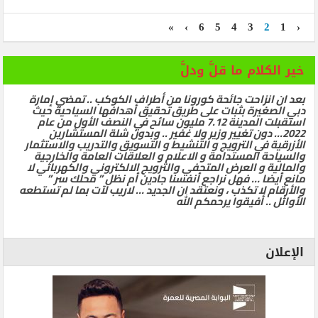
»
›
6
5
4
3
2
1
‹
خير الكلام ما قلَّ ودلَّ
بعد ان انزاحت جائحة كورونا من أطراف الكوكب .. تمضي إمارة
دبي الصغيرة بثبات على طريق تحقيق أهدافها السياحية حيث
استقبلت المدينة 7.12 مليون سائح في النصف الأول من عام
2022… دون تغيير وزير ولا غفير .. وبدون شلة المستشارين
الأزرقية في الترويج و التنشيط و التسويق والتدريب والاستثمار
والسياحة المستدامة و الاعلام و العلاقات العامة والخارجية
والمالية و العرض المتحفي والترويج الالكتروني والكهربائي لا
مانع أيضا … فهل نراجع أنفسنا جادين أم نظل ” محلك سر ”
والأرقام لا تكذب ، ونعتقد ان الجديد … لاريب لآت بما لم تستطعه
الأوائل .. أفيقوا يرحمكم الله
الإعلان