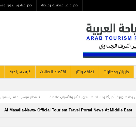
حجز غرف فندقية رخيصة
حجز فنادق بدون وسيط
من ن
مطارات
ثقافة واثار
اقتصاد-اتصالات
غرف سياحية
فنادق نيوز
رى الأمر والأسباب غامضة
مطار مرسى علم يستقبل وفد سياح إيطالي علي أول رحلة ط
Al Masalla-News- Official Tourism Travel Portal News At Mi