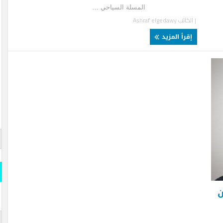
مسلة السياحي ...
لكاتب
Ashraf elgedawy
قرأ المزيد
قارن وو
المسلة
قارن و
s- Official
iddle East
المسلة 