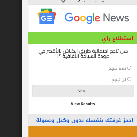
ع رأي
ح احتفالية طريق الكباش بالأقصر في
عودة السياحة الثقافية ؟!
نجح
جح
View Results
رفتك بنفسك بدون وكيل وعمولة