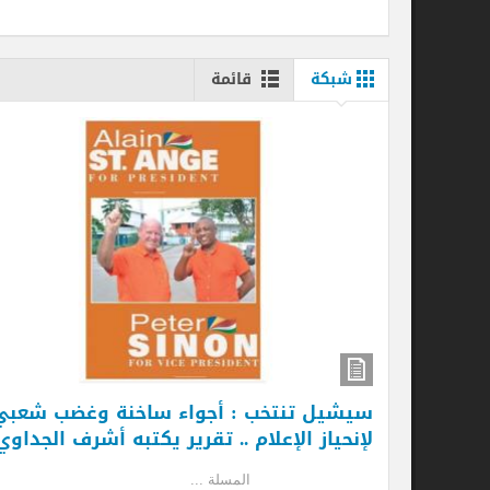
شبكة
قائمة
سيشيل تنتخب : أجواء ساخنة وغضب شعبي
كي
لإنحياز الإعلام .. تقرير يكتبه أشرف الجداوي
ال
المسلة ...