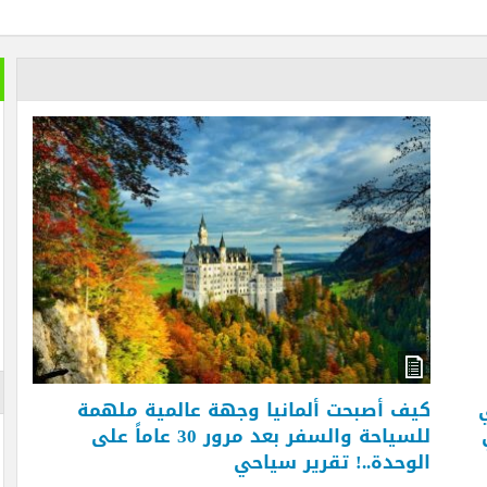
خير الكل
بعد ان ان
تمضي إما
تغيير وزي
الأزرقية 
والاستثما
العلاقات 
المتحفي و
أيضا … فه
والأرقام ل
لم تستطعه
الإعلان
ف أصبحت ألمانيا وجهة عالمية ملهمة
للسياحة والسفر بعد مرور 30 عاماً على
وحدة..! تقرير سياحي