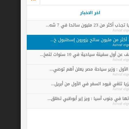
اخر الاخبار
 في 7 شه...
ليون سائح يزورون إسطنبول خ...
احية في 10 سنوات لتمخ...
ير سياحة مصر يعلن أهم توصي...
ود السفر في الأول من أبريل...
 آسيا : ويز إير أبوظبي تطلق...