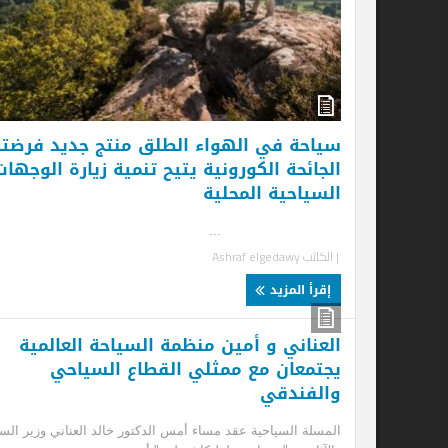
سياحة في الهواء الطلق منتج جديد فرضته
الجائحة الكورونية يتيح تنمية زيارة الوجهات
السياحية المحلية
...
| الكاتب
Ashraf elgedawy
إقرأ المزيد
العناني و أمين منظمة السياحة العالمية
يجتمعان مع ممثلي القطاع السياحي
والفندقي
المسلة السياحية عقد مساء أمس الدكتور خالد العناني وزير السياحة