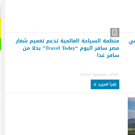
اشترك م
اشترك معنا
[mc4wp_form id="292065"]
ظمة السياحة العالمية تدعم تعميم شعار
مقال ر
مصر سافر اليوم “Travel Today” بدلا من
فر غدا
..
لكاتب
Ashraf elgedawy
قرأ المزيد