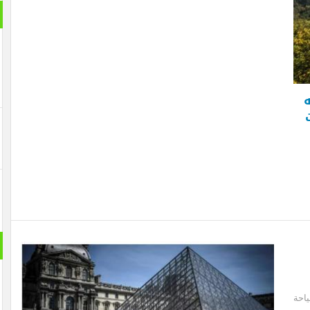
بانورام
حول الع