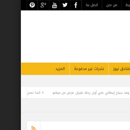
حن
اتصل بنا
نشرات غير مدفوعة
المزيد
يران عارض من ميلانو
كندا تمنح تصاريح إقامة دائمة غير مسبوقة في 2022.. ومطلوب 1.5 مليون مهاجر حتى 2025