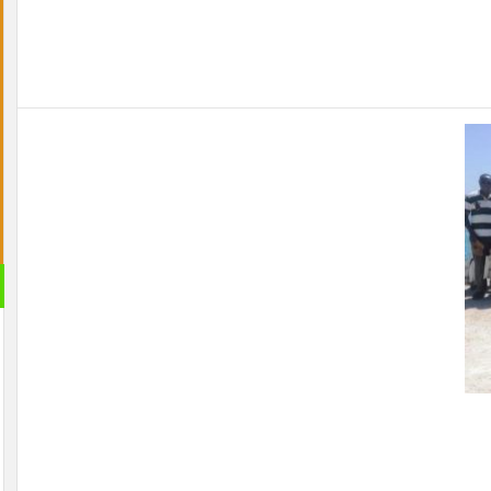
القران 
الصوتية