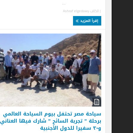
...
| الكاتب
Ashraf elgedawy
إقرأ المزيد
سياحة مصر تحتفل بيوم السياحة العالمي
برحلة ” تجربة السائح ” شارك فيها العناني
و٣٠ سفيرا للدول الأجنبية