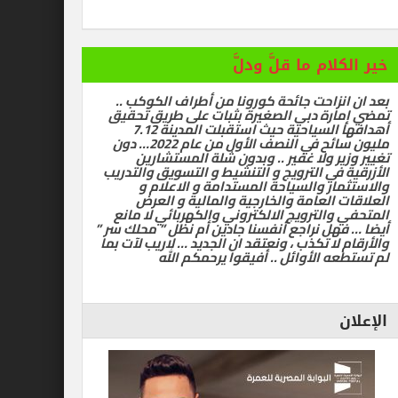
ام ما قلَّ ودلَّ
زاحت جائحة كورونا من أطراف الكوكب ..
رة دبي الصغيرة بثبات على طريق تحقيق
أهدافها السياحية حيث استقبلت المدينة 7.12
مليون سائح في النصف الأول من عام 2022… دون
ر ولا غفير .. وبدون شلة المستشارين
في الترويج و التنشيط و التسويق والتدريب
ر والسياحة المستدامة و الاعلام و
العامة والخارجية والمالية و العرض
الترويج الالكتروني والكهربائي لا مانع
ل نراجع أنفسنا جادين أم نظل ” محلك سر ”
ا تكذب ، ونعتقد ان الجديد … لاريب لآت بما
 الأوائل .. أفيقوا يرحمكم الله