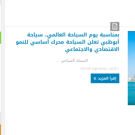
ناسبة يوم السياحة العالمي.. سياحة
استطلا
وظبي تعلن السياحة محرك أساسي للنمو
اقتصادي والاجتماعي
هل تنج
مسلة السياحي ...
نعم ت
لكاتب
Ashraf elgedawy
لن تن
قرأ المزيد
احجز غ