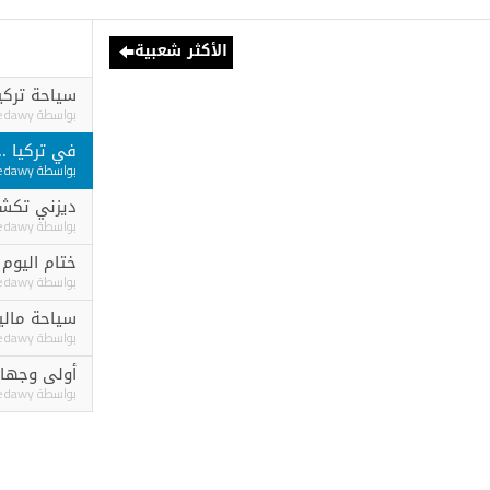
الأكثر شعبية
سياحة تركيا تجذب أكثر من 23 مليون سائحا
بواسطة
Ashraf elgedawy
في تركيا .. أكثر من م
بواسطة
Ashraf elgedawy
ديزني تكشف عن أول سفينة سي
بواسطة
Ashraf elgedawy
ختام اليوم الأول : وز
بواسطة
Ashraf elgedawy
سياحة ماليزيا تلغي قي
بواسطة
Ashraf elgedawy
أولى وجهاتها في جنوب
بواسطة
Ashraf elgedawy