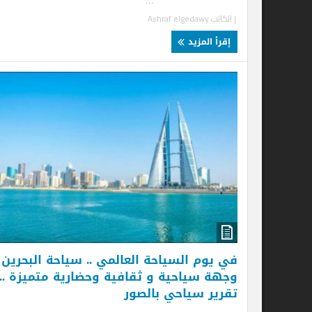
...
| الكاتب
Ashraf elgedawy
إقرأ المزيد
بم
أب
ال
ال
| ا
إ
في يوم السياحة العالمي .. سياحة البحرين
وجهة سياحية و ثقافية وحضارية متميزة ..
تقرير سياحي بالصور