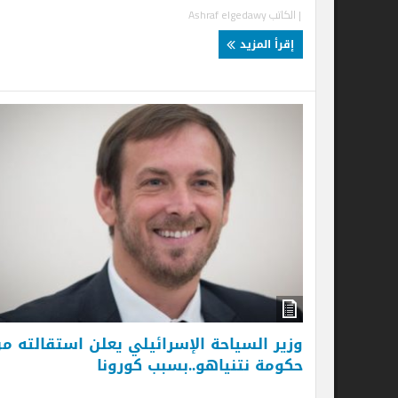
| الكاتب
Ashraf elgedawy
ال
| ا
إقرأ المزيد
إ
وزير السياحة الإسرائيلي يعلن استقالته من
حكومة نتنياهو..بسبب كورونا