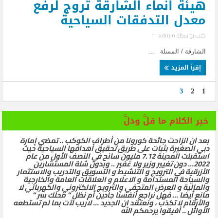
هيئة انماء الشارقة تروج لرفع
معدل التدفقات السياحية
كتب بواسطة
admin
|
الشارقة / المسلة ...
إقرأ المزيد
3
2
1
خير الكلام ما قلَّ ودلَّ
بعد ان انزاحت جائحة كورونا من أطراف الكوكب .. تمضي إمارة
دبي الصغيرة بثبات على طريق تحقيق أهدافها السياحية حيث
استقبلت المدينة 7.12 مليون سائح في النصف الأول من عام
2022… دون تغيير وزير ولا غفير .. وبدون شلة المستشارين
الأزرقية في الترويج و التنشيط و التسويق والتدريب والاستثمار
والسياحة المستدامة و الاعلام و العلاقات العامة والخارجية
والمالية و العرض المتحفي والترويج الالكتروني والكهربائي لا
مانع أيضا … فهل نراجع أنفسنا جادين أم نظل ” محلك سر ”
والأرقام لا تكذب ، ونعتقد ان الجديد … لاريب لآت بما لم تستطعه
الأوائل .. أفيقوا يرحمكم الله