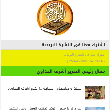
اشترك معنا فى النشرة البريدية
اشترك معنا فى النشرة البريدية
[mc4wp_form id="292065"]
مقال رئيس التحرير أشرف الجداوي
بسنت و دياسطي السياحة ..! بقلم أشرف الجداوي
لله درك يا مصر .. تركيا تجتذب السياح ونحن ننشط