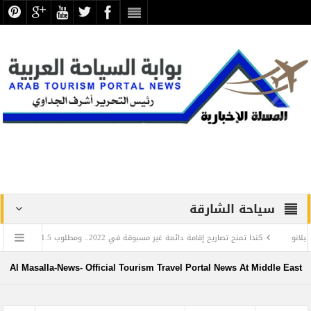
سياحة الشارقة
كندا تمنح تصاريح إقامة دائمة غير مسبوقة في 2022.. ومطلوب 1.5 مليون مهاجر حتى 2025
ة
في اليوم العالمي للغة العربية: تعرف على العالم المصري الذي أدخل اللغة العربية إ
Al Masalla-News- Official Tourism Travel Portal News At Middle East