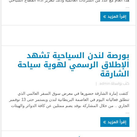
هذا العام مع عدد من الشركات العالمية وذلك لتعزيز أداء القطاع السياحي
...
إقرأ المزيد
بورصة لندن السياحية تشهد
الإطلاق الرسمي لهوية سياحة
الشارقة
كتب بواسطة
admin
|
كثفت إمارة الشارقة حضورها في معرض سوق السفر العالمي الذي
تنطلق فعالياته اليوم في العاصمة البريطانية لندن ويستمر حتى 13 نوفمبر
الجاري .. من خلال المشاركة بوفد يضم ممثلين عن كافة الدوائر والهيئات
...
إقرأ المزيد