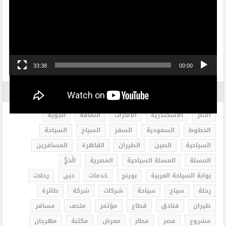
مشغل
الفيديو
33:38
00:00
الاكثر بحثاً
الاثار
الاسكندرية
الامارات
الثقافة
الجوية
الخطوط
السعودية
السفر
السياح
السياحة
السياحية
الصين
الطيران
القاهرة
المسافرين
المسلة
المسلة السياحية
المصرية
الْحَجُّ
بوابة السياحة العربية
بوينج
خدمات
دبى
رحلات
رحلة
سياح
سياحة
شركات
شركة
طائرة
طيران
فنادق
قطاع
مؤتمر
متحف
مسافر
مشروع
مصر
مطار
معرض
مكتبة
مهرجان