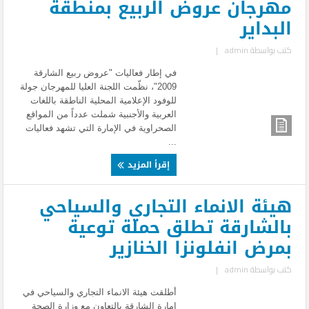
مهرجان عروض الربيع بمنطقة
البداير
كتب بواسطة
admin
|
في إطار فعاليات "عروض ربيع الشارقة
2009"، نظّمت اللجنة العليا للمهرجان جولة
للوفود الإعلامية المحلية الناطقة باللغات
العربية والأجنبية شملت عدداً من المواقع
الصحراوية في الإمارة التي تشهد فعاليات
...
إقرأ المزيد
هيئة الانماء التجاري والسياحي
بالشارقة تطلق حملة توعية
بمرض انفلونزا الخنازير
كتب بواسطة
admin
|
أطلقت هيئة الانماء التجاري والسياحي في
إمارة الشارقة بالتعاون مع وزارة الصحة