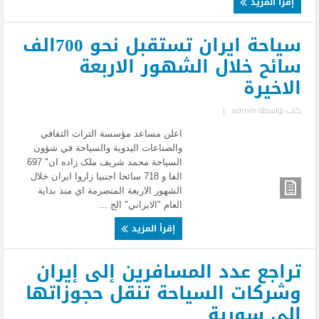
إقرأ المزيد
سياحة ايران تستقبل نحو 700الف
سائح خلال الشهور الاربعة
الاخيرة
كتب بواسطة
admin
|
اعلن مساعد مؤسسة التراث الثقافي
والصناعات اليدوية والسياحة في شؤون
السياحة محمد شريف ملک زاده ان" 697
الفا و 718 سائحا اجنبيا زاروا ايران خلال
الشهور الاربعة المنصرمة اي منذ بداية
العام "الايراني" الج ...
إقرأ المزيد
تراجع عدد المسافرين إلى إيران
وشركات السياحة تنقل حجوزاتها
إلى سورية