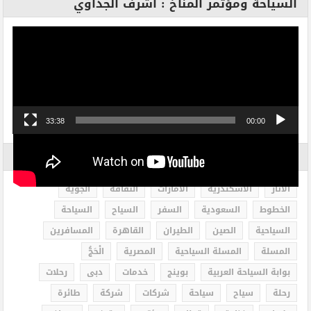
السياحة ومؤتمر المناخ : أشرف الجداوي
مشغل
الفيديو
33:38
00:00
الاكثر بحثاً
الاثار
الاسكندرية
الامارات
الثقافة
الجوية
الخطوط
السعودية
السفر
السياح
السياحة
السياحية
الصين
الطيران
القاهرة
المسافرين
المسلة
المسلة السياحية
المصرية
الْحَجُّ
بوابة السياحة العربية
بوينج
خدمات
دبى
رحلات
رحلة
سياح
سياحة
شركات
شركة
طائرة