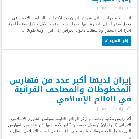
كتب بواسطة
admin
|
أثرت الاضطرابات التي شهدتها إيران بعد الانتخابات الرئاسية الأخيرة في
معدل سفر أهالي البصرة اليها بعدما باتت المقصد الأول والأقل تعقيداً لجهة
اجراءات السفر. ولا يتطلب دخول العراقي إلى ايران وقتاً طويلا ...
إقرأ المزيد
إيران لديها أكبر عدد من فهارس
المخطوطات والمصاحف القرآنية
في العالم الإسلامي
كتب بواسطة
admin
|
أكد رئيس مكتبة ومتحف ومركز الوثائق التابعة لمجلس الشورى الإسلامي
الإيراني (البرلمان) "رسول جعفريان " أن بلاده لديها أكبر عدد من الفهارس
التي تشمل المخطوطات والمصاحف القرآنية في العالم الإسلامي. وقال ج
...