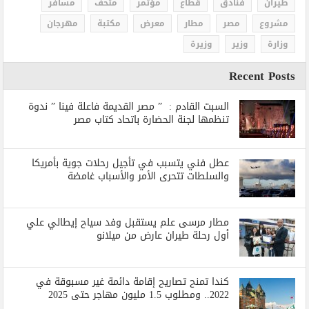
طيران
فنادق
قطاع
مؤتمر
متحف
مسافر
مشروع
مصر
مطار
معرض
مكتبة
مهرجان
وزارة
وزير
وزيرة
Recent Posts
السبت القادم : ” مصر القديمة فاعلة فينا ” ندوة
تنظمها لجنة الحضارة باتحاد كتاب مصر
عطل فني يتسبب في تأجيل رحلات جوية بأمريكا
والسلطات تتحرى الأمر والأسباب غامضة
مطار مرسى علم يستقبل وفد سياح إيطالي علي
أول رحلة طيران عارض من ميلانو
كندا تمنح تصاريح إقامة دائمة غير مسبوقة في
2022.. ومطلوب 1.5 مليون مهاجر حتى 2025