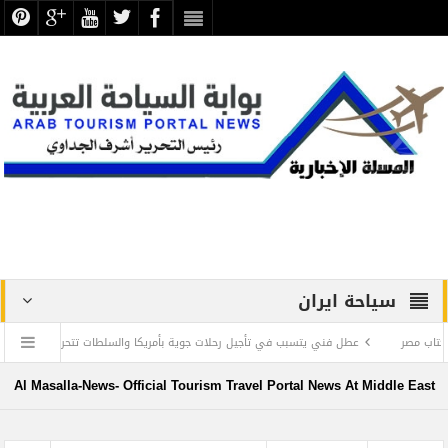
سياحة ايران
عطل فني يتسبب في تأجيل رحلات جوية بأمريكا والسلطات تتحرى الأمر والأسباب غامضة
منح الدراسية 2023 بالآثاريين العرب
“كايسيد” : الإعلام شريك أساسي في بناء
Al Masalla-News- Official Tourism Travel Portal News At Middle East