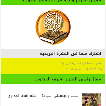
اشترك معنا فى النشرة البريدية
اشترك معنا فى النشرة البريدية
[mc4wp_form id="292065"]
مقال رئيس التحرير أشرف الجداوي
بسنت و دياسطي السياحة ..! بقلم أشرف الجداوي