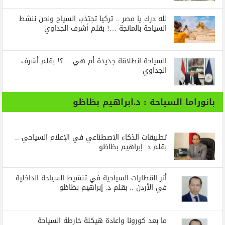
لله درك يا مصر .. تركيا تجتذب السياح ونحن ننشط
السياحة بالمانجة …! بقلم أشرف الجداوي
السياحة انطلاقة جديدة أم هي …؟! بقلم أشرف
الجداوي
بانوراما السياحة : د.ابراهيم بظاظو
تطبيقات الذكاء الاصطناعي في الإعلام السياحي ..
بقلم د. إبراهيم بظاظو
أثر القطارات السياحية في تنشيط السياحة الداخلية
في الأردن .. بقلم د. إبراهيم بظاظو
ما بعد كورونا واعادة هيكلة خارطة السياحة