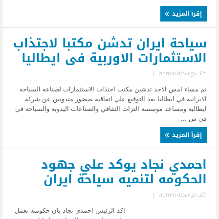
إقرأ المزيد
سياحة ايران تدشن مكتبا لاجتذاب
الاستثمارات الاوربية فى ايطاليا
كتب بواسطة
admin
|
تم مساء امس الاحد تدشين مكتب اجتذاب الاستثمارات لصناعه السياحه
الايرانيه في ايطاليا بعد التوقيع علي اتفاقيه بحضور مندوبين عن شركه
ايطاليه ومساعد موسسه التراث الثقافي والصناعات اليدويه والسياحه في
في ش ...
إقرأ المزيد
احمدي نجاد يوكد علي جهود
الحكومه لتنميه سياحة ايران
كتب بواسطة
admin
|
اكد الرئيس احمدي نجاد بان حكومته تعمل