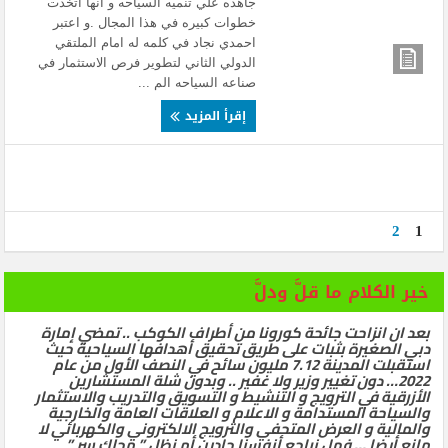
جاهده علي تنميه السياحه و انها اتخذت
خطوات كبيره في هذا المجال .و اعتبر
احمدي نجاد في كلمه له امام الملتقي
الدولي الثاني لتطوير فرص الاستثمار في
صناعه السياحه الم ...
إقرأ المزيد
2
1
خير الكلام ما قلَّ ودلَّ
بعد ان انزاحت جائحة كورونا من أطراف الكوكب .. تمضي إمارة
دبي الصغيرة بثبات على طريق تحقيق أهدافها السياحية حيث
استقبلت المدينة 7.12 مليون سائح في النصف الأول من عام
2022… دون تغيير وزير ولا غفير .. وبدون شلة المستشارين
الأزرقية في الترويج و التنشيط و التسويق والتدريب والاستثمار
والسياحة المستدامة و الاعلام و العلاقات العامة والخارجية
والمالية و العرض المتحفي والترويج الالكتروني والكهربائي لا
مانع أيضا … فهل نراجع أنفسنا جادين أم نظل ” محلك سر ”