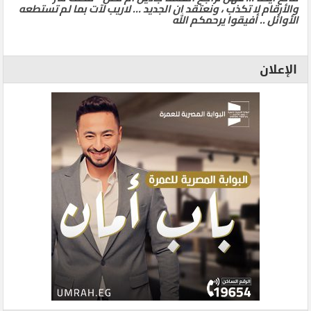
والأرقام لا تكذب ، ونعتقد ان الجديد … لاريب لآت بما لم تستطعه
الأوائل .. أفيقوا يرحمكم الله
الإعلان