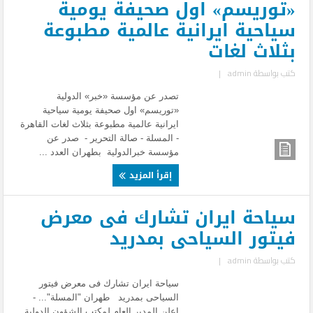
«توریسم» اول صحیفة یومیة
سیاحیة ايرانية عالمیة مطبوعة
بثلاث لغات
كتب بواسطة
admin
|
تصدر عن مؤسسة «خبر» الدولية
«توریسم» اول صحیفة یومیة سیاحیة
ايرانية عالمیة مطبوعة بثلاث لغات القاهرة
- المسلة - صالة التحرير - صدر عن
مؤسسة خبرالدولیة بطهران العدد ...
إقرأ المزيد
سياحة ايران تشارك فى معرض
فيتور السياحى بمدريد
كتب بواسطة
admin
|
سياحة ايران تشارك فى معرض فيتور
السياحى بمدريد طهران "المسلة"... -
اعلن المدير العام لمكتب الشؤون الدولية