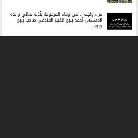
عزاء واجب .. في وفاة المرحومة بأذنه تعالي والدة
المهندس أحمد بلبع الخبير الفندقي صاحب بلبع
جروب
مغامر مصري يحطم الرقم القياسي في موسوعة
جينيس لأطول رحلة في العالم على دراجة كهربائية
جميع الحقوق محفوظة لبوابة المسلة الاخبارية