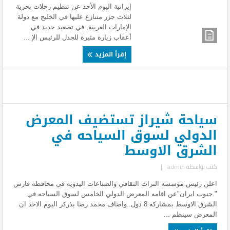
إيرانية اليوم الأحد عن تنظيم رحلات بحرية
لثلاث جزر متنازع عليها في الخليج مع دولة
الإمارات العربية, في تصعيد جديد في
أعقاب زيارة مثيرة للجدل للرئيس الإ ...
إقرأ المزيد
سياحة شيراز تستضيف المعرض
الدولي لسوق السياحه في
الشرق الاوسط
كتب بواسطة
admin
|
اعلن رئيس موسسه التراث الثقافي والصناعات اليدويه في محافظه فارس
" جنوب ايران"عن اقامه المعرض الدولي الخامس لسوق السياحه في
الشرق الاوسط بمشاركه 8 دول..واضاف محمد رضا بذركر اليوم الاحد ان
المعرض سينظم ...