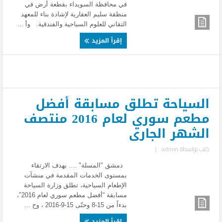
في محافظة السويداء بقطعة أرض في
منطقة سليم العقارية لإشادة بناء للمعهد
التقاني للعلوم السياحية والفندقية. وأ ...
إقرأ المزيد
السياحة تطلق مسابقة أفضل
مطعم سوري لعام 2016 منتصف
الشهر الجارى
كتب بواسطة
admin
|
دمشق "المسلة" .... بهدف الارتقاء
بمستوى الخدمات المقدمة في منشآت
الإطعام السياحية، تطلق وزارة السياحة
مسابقة “أفضل مطعم سوري لعام 2016″،
بدءاً من 15-8 وحتّى 15-9-2016 ، وح ...
إقرأ المزيد