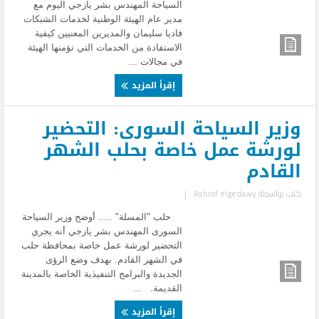
السياحة المهندس بشر يازجي اليوم مع
مدير عام الهيئة الوطنية لخدمات الشبكات
فاديا سليمان والمديرين المعنيين كيفية
الاستفادة من الخدمات التي تؤمنها الهيئة
في مجالات ...
إقرأ المزيد
وزير السياحة السورى: التحضير
لورشة عمل خاصة بحلب الشهر
القادم
كتب بواسطة
Ashraf elgedawy
|
حلب "المسلة" ..... أوضح وزير السياحة
السورى المهندس بشر يازجي أنه يجري
التحضير لورشة عمل خاصة بمحافظة حلب
في الشهر القادم. بهدف وضع الرؤى
الجديدة والبرامج التنفيذية الخاصة بالمدينة
القديمة. ...
إقرأ المزيد