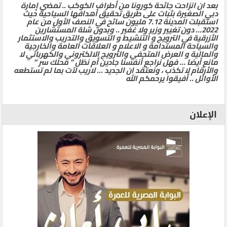
بعد ان انزاحت جائحة كورونا من أطراف الكوكب .. تمضي إمارة
دبي الصغيرة بثبات على طريق تحقيق أهدافها السياحية حيث
استقبلت المدينة 7.12 مليون سائح في النصف الأول من عام
2022… دون تغيير وزير ولا غفير .. وبدون شلة المستشارين
الأزرقية في الترويج و التنشيط و التسويق والتدريب والاستثمار
والسياحة المستدامة و الاعلام و العلاقات العامة والخارجية
والمالية و العرض المتحفي والترويج الالكتروني والكهربائي لا
مانع أيضا … فهل نراجع أنفسنا جادين أم نظل ” محلك سر ”
والأرقام لا تكذب ، ونعتقد ان الجديد … لاريب لآت بما لم تستطعه
الأوائل .. أفيقوا يرحمكم الله
الإعلان