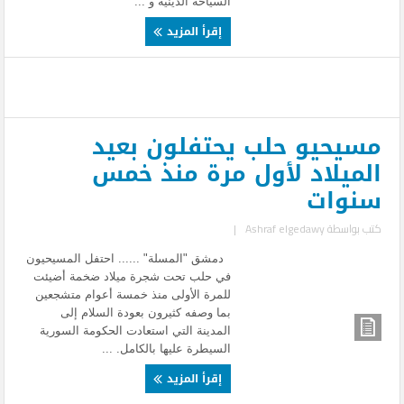
السياحة الدينية و ...
إقرأ المزيد
مسيحيو حلب يحتفلون بعيد
الميلاد لأول مرة منذ خمس
سنوات
كتب بواسطة
Ashraf elgedawy
|
دمشق "المسلة" ...... احتفل المسيحيون
في حلب تحت شجرة ميلاد ضخمة أضيئت
للمرة الأولى منذ خمسة أعوام متشجعين
بما وصفه كثيرون بعودة السلام إلى
المدينة التي استعادت الحكومة السورية
السيطرة عليها بالكامل. ...
إقرأ المزيد