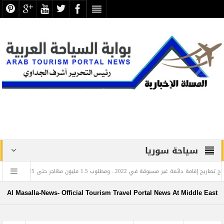
سياحة سوريا
في 2022.. ومطلوب 1.5 مليون مهاجر حتى 2025
عزاء واجب .. في 
لمي للغة العربية: تعرف على العالم المصري الذي أدخل اللغة العربية إلى روسيا
تجليات
Al Masalla-News- Official Tourism Travel Portal News At Middle East