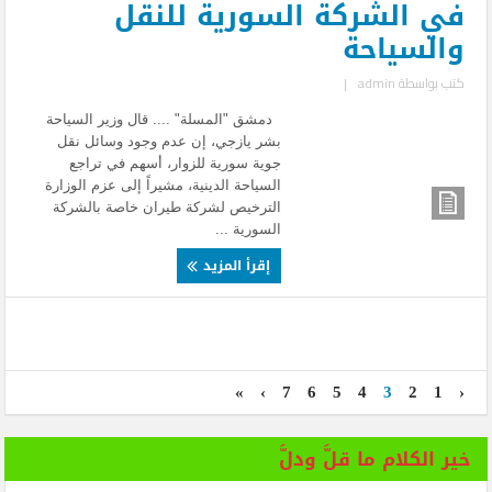
في الشركة السورية للنقل
والسياحة
كتب بواسطة
admin
|
دمشق "المسلة" .... قال وزير السياحة
بشر يازجي، إن عدم وجود وسائل نقل
جوية سورية للزوار، أسهم في تراجع
السياحة الدينية، مشيراً إلى عزم الوزارة
الترخيص لشركة طيران خاصة بالشركة
السورية ...
إقرأ المزيد
»
›
7
6
5
4
3
2
1
‹
خير الكلام ما قلَّ ودلَّ