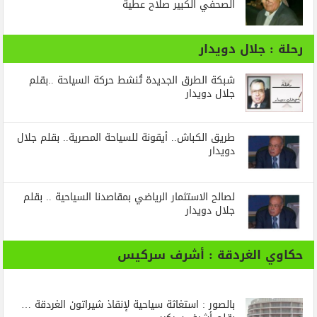
الصحفي الكبير صلاح عطية
رحلة : جلال دويدار
شبكة الطرق الجديدة تُنشط حركة السياحة ..بقلم
جلال دويدار
طريق الكباش.. أيقونة للسياحة المصرية.. بقلم جلال
دويدار
لصالح الاستثمار الرياضي بمقاصدنا السياحية .. بقلم
جلال دويدار
حكاوي الغردقة : أشرف سركيس
بالصور : استغاثة سياحية لإنقاذ شيراتون الغردقة …