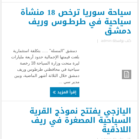
سياحة سوريا ترخص 18 منشأة
سياحية في طرطـوس وريف
دمشـق
كتب بواسطة
admin
|
دمشق "المسلة" ..... بتكلفة استثمارية
بلغت قيمتها الإجمالية حدود أربعة مليارات
ليرة منحت وزارة السياحة 18 رخصة
سياحية في محافظتي طرطوس وريف
دمشق خلال الثلاثة أشهر الماضية، وبين
مدير سي ...
إقرأ المزيد
اليازجي يفتتح نموذج القرية
السياحية المصغرة في ريف
اللاذقية