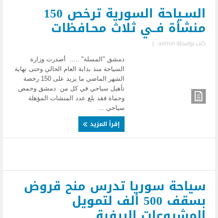
السـياحة السورية ترخص 150
منشأة فــي ثلاث محـافظات
كتب بواسطة
admin
|
دمشق "المسلة" ..... أصدرت وزارة
السياحة منذ بداية العام الحالي وحتى نهاية
الشهر الماضي ما يزيد على 150 رخصة
تأهيل سياحي في كل من دمشق وحمص
وحماة فقد بلغ عدد المنشات المؤهلة
سياحي ...
إقرأ المزيد
سياحة سوريا تدرس منح قروض
بسقف 500 ألف لتمويل
المشروعات الريفية