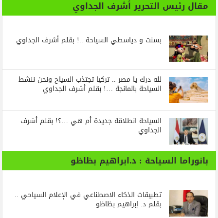
مقال رئيس التحرير أشرف الجداوي
بسنت و دياسطي السياحة ..! بقلم أشرف الجداوي
لله درك يا مصر .. تركيا تجتذب السياح ونحن ننشط
السياحة بالمانجة …! بقلم أشرف الجداوي
السياحة انطلاقة جديدة أم هي …؟! بقلم أشرف
الجداوي
بانوراما السياحة : د.ابراهيم بظاظو
تطبيقات الذكاء الاصطناعي في الإعلام السياحي ..
بقلم د. إبراهيم بظاظو