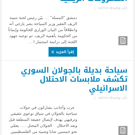
كتب بواسطة
admin
|
دمشق "المسلة" .... بيّن رئيس لجنة تنمية
الريف الفقير وزير السياحة بشر يازجي أنه
وانطلاقاً من البيان الوزاري للحكومة وإيماناً
من الحكومة بأهمية الريف، تم توجيه جهود
اللجنة إلى دراسة استثمار ا ...
إقرأ المزيد
سياحة بديلة بالجولان السوري
تكشف ملابسات الاحتلال
الاسرائيلي
كتب بواسطة
admin
|
عرب وأجانب يشاركون في جولات
سياحية بالجولان في سياق توعوي تثقيفي
وترفيهي يهدف لإيصال حقيقة المنطقة قبل
وبعد الاحتلال. الجولان المحتل ..... يعتلي
نحو خمسين شابا وصبية من الفلسطينيين