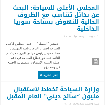
المجلس الأعلى للسياحة: البحث
عن بدائل تتناسب مع الظروف
الحالية للنهوض بسياحة سوريا
الداخلية
كتب بواسطة
Ashraf elgedawy
|
دمشق "المسلة" .....عقد المجلس الأعلى
للسياحة اجتماعا اليوم برئاسة المهندس
عماد خميس رئيس مجلس الوزراء حيث تم
التأكيد على دور قطاع السياحة في دعم
عملية التنمية الاقتصادية ومسؤولية الجميع
في وضع رؤى ت ...
إقرأ المزيد
وزارة السياحة تخطط لاستقبال
مليون “سائح ديني” العام المقبل
كتب بواسطة
Ashraf elgedawy
|