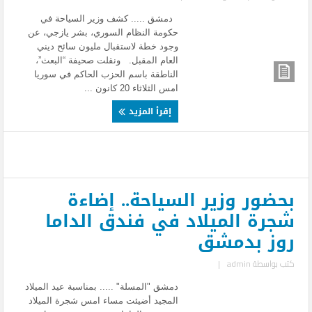
دمشق ..... كشف وزير السياحة في
حكومة النظام السوري، بشر يازجي، عن
وجود خطة لاستقبال مليون سائح ديني
العام المقبل. ونقلت صحيفة “البعث”،
الناطقة باسم الحزب الحاكم في سوريا
امس الثلاثاء 20 كانون ...
إقرأ المزيد
بحضور وزير السياحة.. إضاءة
شجرة الميلاد في فندق الداما
روز بدمشق
كتب بواسطة
admin
|
دمشق "المسلة" ..... بمناسبة عيد الميلاد
المجيد أضيئت مساء امس شجرة الميلاد