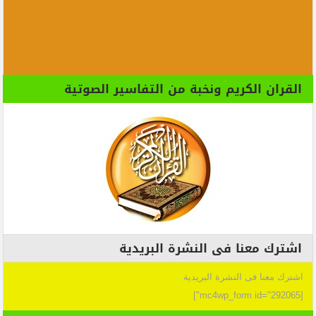
القران الكريم ونخبة من التفاسير الصوتية
اشترك معنا فى النشرة البريدية
اشترك معنا فى النشرة البريدية
[mc4wp_form id="292065"]