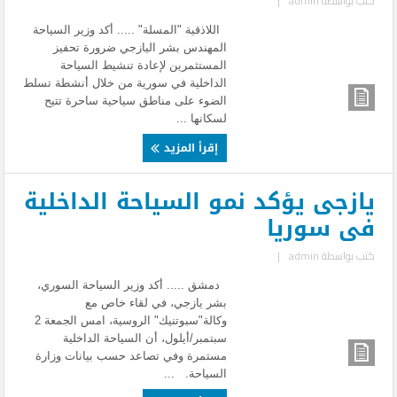
كتب بواسطة
admin
|
اللاذقية "المسلة" ..... أكد وزير السياحة
المهندس بشر اليازجي ضرورة تحفيز
المستثمرين لإعادة تنشيط السياحة
الداخلية في سورية من خلال أنشطة تسلط
الضوء على مناطق سياحية ساحرة تتيح
لسكانها ...
إقرأ المزيد
يازجى يؤكد نمو السياحة الداخلية
فى سوريا
كتب بواسطة
admin
|
دمشق ..... أكد وزير السياحة السوري،
بشر يازجي، في لقاء خاص مع
وكالة"سبوتنيك" الروسية، امس الجمعة 2
سبتمبر/أيلول، أن السياحة الداخلية
مستمرة وفي تصاعد حسب بيانات وزارة
السياحة. ...