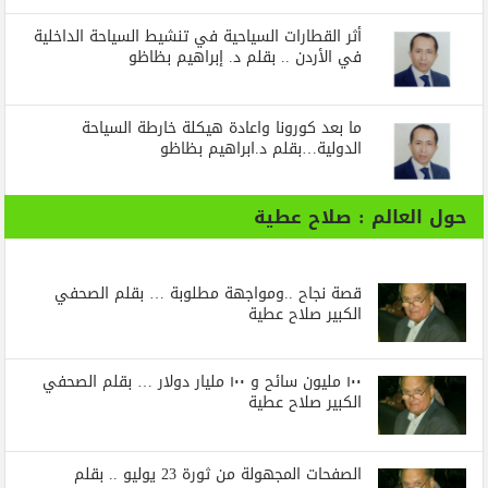
أثر القطارات السياحية في تنشيط السياحة الداخلية
في الأردن .. بقلم د. إبراهيم بظاظو
ما بعد كورونا واعادة هيكلة خارطة السياحة
الدولية…بقلم د.ابراهيم بظاظو
حول العالم : صلاح عطية
قصة نجاح ..ومواجهة مطلوبة … بقلم الصحفي
الكبير صلاح عطية
١٠٠ مليون سائح و ١٠٠ مليار دولار … بقلم الصحفي
الكبير صلاح عطية
الصفحات المجهولة من ثورة 23 يوليو .. بقلم