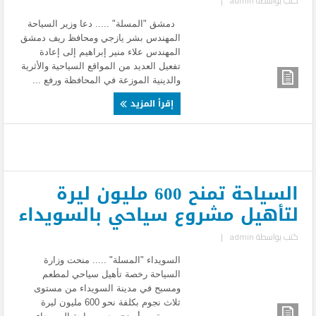
كتب بواسطة
admin
|
دمشق "المسلة" ..... دعا وزير السياحة
المهندس بشر يازجي ومحافظ ريف دمشق
المهندس علاء منير إبراهيم إلى إعادة
تفعيل العديد من المواقع السياحية والأثرية
والدينية الموزعة في المحافظة ورفع ...
إقرأ المزيد
السياحة تمنح 600 مليون ليرة
لتأهيل مشروع سياحي بالسويداء
كتب بواسطة
admin
|
السويداء "المسلة" ..... منحت وزارة
السياحة رخصة تأهيل سياحي لمطعم
ومسبح في مدينة السويداء من مستوى
ثلاث نجوم بكلفة نحو 600 مليون ليرة