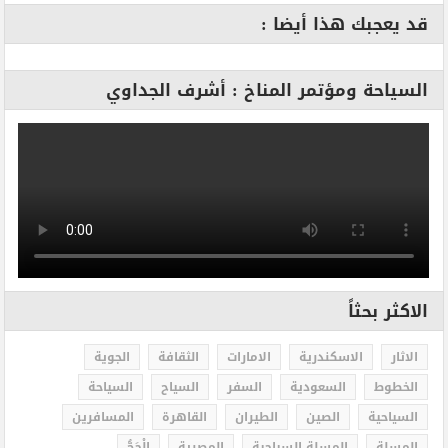
قد يعجبك هذا أيضا :
السياحة ومؤتمر المناخ : أشرف الجداوي
الاكثر بحثاً
الاثار
الاسكندرية
الامارات
الثقافة
الجوية
الخطوط
السعودية
السفر
السياح
السياحة
السياحية
الصين
الطيران
القاهرة
المسافرين
المسلة
المسلة السياحية
المصرية
الْحَجُّ