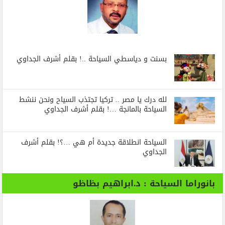
بسنت و دياسطي السياحة ..! بقلم أشرف الجداوي
لله درك يا مصر .. تركيا تجتذب السياح ونحن ننشط
السياحة بالمانجة …! بقلم أشرف الجداوي
السياحة انطلاقة جديدة أم هي …؟! بقلم أشرف
الجداوي
بانوراما السياحة : د.ابراهيم بظاظو