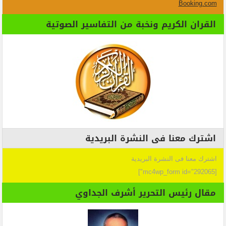
Booking.com
القران الكريم ونخبة من التفاسير الصوتية
اشترك معنا فى النشرة البريدية
اشترك معنا فى النشرة البريدية
[mc4wp_form id="292065"]
مقال رئيس التحرير أشرف الجداوي