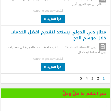
سلطان بن عبدالعزيز أمير ...
| الكاتب
Ashraf elgedawy
إقرأ المزيد
مطار دبي الدولي يستعد لتقديم افضل الخدمات
خلال موسم الحج
دبي "المسلة السياحية" .... عقدت لجنة الحج والعمرة في مطارات
دبي اجتماعا لبحث ال ...
| الكاتب
Ashraf elgedawy
إقرأ المزيد
5
4
3
2
1
خير الكلام ما قلَّ ودلَّ