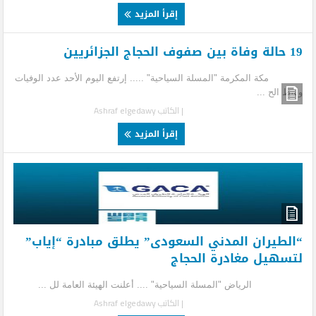
إقرأ المزيد
19 حالة وفاة بين صفوف الحجاج الجزائريين
مکة المکرمة "المسلة السياحية" ..... إرتفع اليوم الأحد عدد الوفيات
وسط الح ...
| الكاتب
Ashraf elgedawy
إقرأ المزيد
“الطيران المدني السعودى” يطلق مبادرة “إياب”
لتسهيل مغادرة الحجاج
الرياض "المسلة السياحية" .... أعلنت الهيئة العامة لل ...
| الكاتب
Ashraf elgedawy