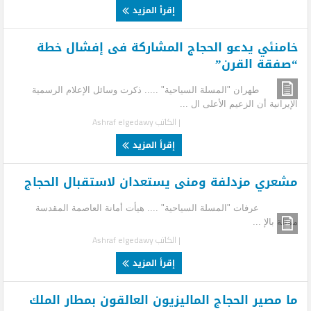
إقرأ المزيد
خامنئي يدعو الحجاج المشاركة فى إفشال خطة
“صفقة القرن”
طهران "المسلة السياحية" ..... ذكرت وسائل الإعلام الرسمية
الإيرانية أن الزعيم الأعلى ال ...
| الكاتب
Ashraf elgedawy
إقرأ المزيد
مشعري مزدلفة ومنى يستعدان لاستقبال الحجاج
عرفات "المسلة السياحية" .... هيأت أمانة العاصمة المقدسة
ممثلة بالإ ...
| الكاتب
Ashraf elgedawy
إقرأ المزيد
ما مصير الحجاج الماليزيون العالقون بمطار الملك