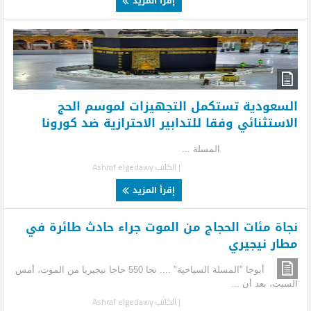
إقرأ المزيد
السعودية تستكمل التجهيزات لموسم الحج
الاستثنائي وفقا للتدابير الاحترازية ضد كورونا
المسلة ...
| الكاتب
Ashraf elgedawy
إقرأ المزيد
نجاة مئات الحجاج من الموت جراء حادث طائرة في
مطار نيجيري
أبوجا "المسلة السياحية" .... نجا 550 حاجا نيجيريا من الموت، أمس
السبت، بعد أن ...
| الكاتب
Ashraf elgedawy