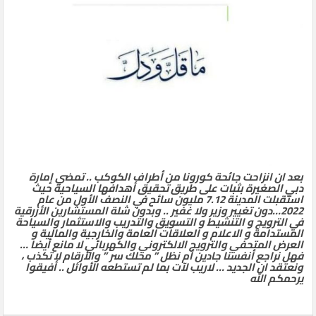
بعد ان انزاحت جائحة كورونا من أطراف الكوكب .. تمضي إمارة
دبي الصغيرة بثبات على طريق تحقيق أهدافها السياحية حيث
استقبلت المدينة 7.12 مليون سائح في النصف الأول من عام
2022…دون تغيير وزير ولا غفير .. وبدون شلة المستشارين الأزرقية
في الترويج و التنشيط و التسويق والتدريب والاستثمار والسياحة
المستدامة و الاعلام و العلاقات العامة والخارجية والمالية و
العرض المتحفي والترويج الالكتروني والكهربائي لا مانع أيضا …
فهل نراجع أنفسنا جادين أم نظل ” محلك سر ” والأرقام لا تكذب ،
ونعتقد ان الجديد … لاريب لآت بما لم تستطعه الأوائل .. أفيقوا
يرحمكم الله