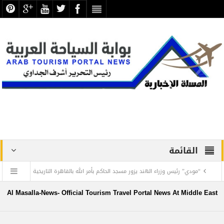
القائمة
“مودي” رئيس وزراء الهند يزور مسجد الحاكم بأمر الله بالقاهرة التاريخية
رئيس البعثة الرسمية للحج يتفقد مقر بعثة السياحة وفنادق الحجاج
Al Masalla-News- Official Tourism Travel Portal News At Middle East
ويشيد بأنظمته المتنوعة