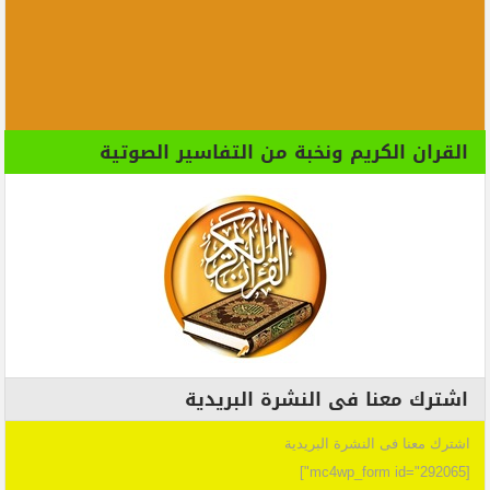
القران الكريم ونخبة من التفاسير الصوتية
اشترك معنا فى النشرة البريدية
اشترك معنا فى النشرة البريدية
[mc4wp_form id="292065"]