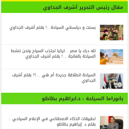
مقال رئيس التحرير أشرف الجداوي
بسنت و دياسطي السياحة ..! بقلم أشرف الجداوي
لله درك يا مصر .. تركيا تجتذب السياح ونحن ننشط
السياحة بالمانجة …! بقلم أشرف الجداوي
السياحة انطلاقة جديدة أم هي …؟! بقلم أشرف
الجداوي
بانوراما السياحة : د.ابراهيم بظاظو
تطبيقات الذكاء الاصطناعي في الإعلام السياحي ..
بقلم د. إبراهيم بظاظو