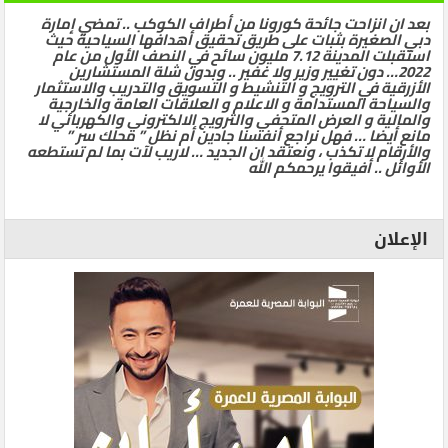
بعد ان انزاحت جائحة كورونا من أطراف الكوكب .. تمضي إمارة
دبي الصغيرة بثبات على طريق تحقيق أهدافها السياحية حيث
استقبلت المدينة 7.12 مليون سائح في النصف الأول من عام
2022… دون تغيير وزير ولا غفير .. وبدون شلة المستشارين
الأزرقية في الترويج و التنشيط و التسويق والتدريب والاستثمار
والسياحة المستدامة و الاعلام و العلاقات العامة والخارجية
والمالية و العرض المتحفي والترويج الالكتروني والكهربائي لا
مانع أيضا … فهل نراجع أنفسنا جادين أم نظل ” محلك سر ”
والأرقام لا تكذب ، ونعتقد ان الجديد … لاريب لآت بما لم تستطعه
الأوائل .. أفيقوا يرحمكم الله
الإعلان