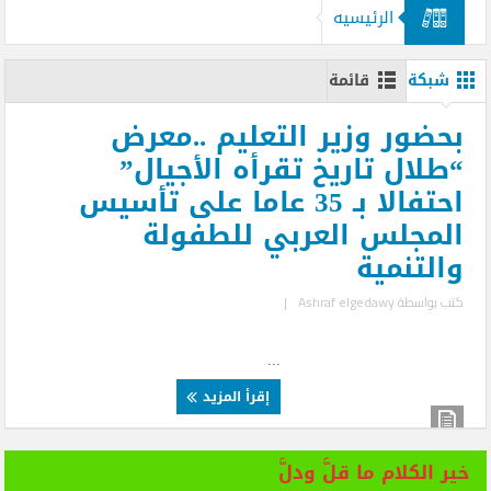
الرئيسيه
#المجلس_العربي_للطفولة_والتنمية
شبكة
قائمة
بحضور وزير التعليم ..معرض
“طلال تاريخ تقرأه الأجيال”
احتفالا بـ 35 عاما على تأسيس
المجلس العربي للطفولة
والتنمية
كتب بواسطة
Ashraf elgedawy
|
...
إقرأ المزيد
خير الكلام ما قلَّ ودلَّ