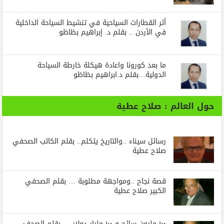
أثر القطارات السياحية في تنشيط السياحة الداخلية
في الأردن .. بقلم د. إبراهيم بظاظو
ما بعد كورونا واعادة هيكلة خارطة السياحة
الدولية…بقلم د.ابراهيم بظاظو
حول العالم : صلاح عطية
رسائل‭ ‬سيناء‭.. ‬والتاريخ‭ ‬يتكلم.. بقلم الكاتب الصحفي
صلاح عطية
قصة نجاح ..ومواجهة مطلوبة … بقلم الصحفي
الكبير صلاح عطية
١٠٠ مليون سائح و ١٠٠ مليار دولار … بقلم الصحفي