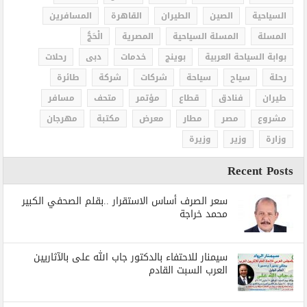
السياحية
الصين
الطيران
القاهرة
المسافرين
المسلة
المسلة السياحية
المصرية
الْحَجُّ
بوابة السياحة العربية
بوينج
خدمات
دبى
رحلات
رحلة
سياح
سياحة
شركات
شركة
طائرة
طيران
فنادق
قطاع
مؤتمر
متحف
مسافر
مشروع
مصر
مطار
معرض
مكتبة
مهرجان
وزارة
وزير
وزيرة
Recent Posts
سعر الصرف أساس الاستقرار ..بقلم الصحفي الكبير
محمد خراجة
سيمنار للاحتفاء بالدكتور جاب الله على بالآثاريين
العرب السبت القادم