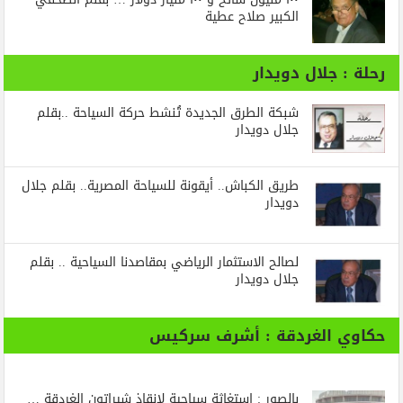
الكبير صلاح عطية
رحلة : جلال دويدار
شبكة الطرق الجديدة تُنشط حركة السياحة ..بقلم
جلال دويدار
طريق الكباش.. أيقونة للسياحة المصرية.. بقلم جلال
دويدار
لصالح الاستثمار الرياضي بمقاصدنا السياحية .. بقلم
جلال دويدار
حكاوي الغردقة : أشرف سركيس
بالصور : استغاثة سياحية لإنقاذ شيراتون الغردقة …