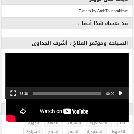
Tweets by ArabTourismNews
قد يعجبك هذا أيضا :
السياحة ومؤتمر المناخ : أشرف الجداوي
مشغل
الفيديو
33:38
00:00
الاكثر بحثاً
الاثار
الاسكندرية
الامارات
الثقافة
الجوية
الخطوط
السعودية
السفر
السياح
السياحة