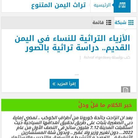
تراث اليمن المتنوع
الرئيسيه
شبكة
قائمة
الأزياء التراثية للنساء في اليمن
القديم.. دراسة تراثية بالصور
كتب بواسطة
Ashraf elgedawy
|
...
إقرأ المزيد
خير الكلام ما قلَّ ودلَّ
بعد ان انزاحت جائحة كورونا من أطراف الكوكب .. تمضي إمارة
دبي الصغيرة بثبات على طريق تحقيق أهدافها السياحية حيث
استقبلت المدينة 7.12 مليون سائح في النصف الأول من عام
2022… دون تغيير وزير ولا غفير .. وبدون شلة المستشارين
الأزرقية في الترويج و التنشيط و التسويق والتدريب والاستثمار