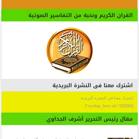
القران الكريم ونخبة من التفاسير الصوتية
اشترك معنا فى النشرة البريدية
اشترك معنا فى النشرة البريدية
[mc4wp_form id="292065"]
مقال رئيس التحرير أشرف الجداوي