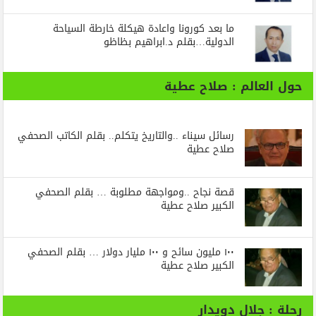
ما بعد كورونا واعادة هيكلة خارطة السياحة
الدولية…بقلم د.ابراهيم بظاظو
حول العالم : صلاح عطية
رسائل‭ ‬سيناء‭.. ‬والتاريخ‭ ‬يتكلم.. بقلم الكاتب الصحفي
صلاح عطية
قصة نجاح ..ومواجهة مطلوبة … بقلم الصحفي
الكبير صلاح عطية
١٠٠ مليون سائح و ١٠٠ مليار دولار … بقلم الصحفي
الكبير صلاح عطية
رحلة : جلال دويدار