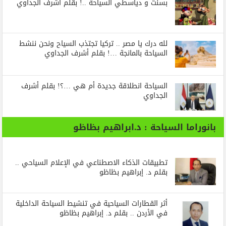
بسنت و دياسطي السياحة ..! بقلم أشرف الجداوي
لله درك يا مصر .. تركيا تجتذب السياح ونحن ننشط
السياحة بالمانجة …! بقلم أشرف الجداوي
السياحة انطلاقة جديدة أم هي …؟! بقلم أشرف
الجداوي
بانوراما السياحة : د.ابراهيم بظاظو
تطبيقات الذكاء الاصطناعي في الإعلام السياحي ..
بقلم د. إبراهيم بظاظو
أثر القطارات السياحية في تنشيط السياحة الداخلية
في الأردن .. بقلم د. إبراهيم بظاظو