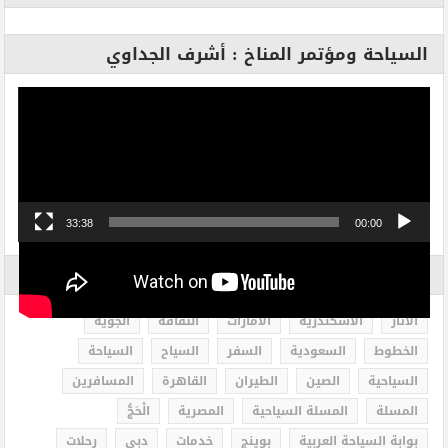
السياحة ومؤتمر المناخ : أشرف الجداوي
مشغل
الفيديو
33:38
00:00
الاكثر بحثاً
الاثار
الاسكندرية
الامارات
الثقافة
الجوية
الخطوط
السعودية
السفر
السياح
السياحة
السياحية
الصين
الطيران
القاهرة
المسافرين
المسلة
المسلة السياحية
المصرية
الْحَجُّ
بوابة السياحة العربية
بوينج
خدمات
دبى
رحلات