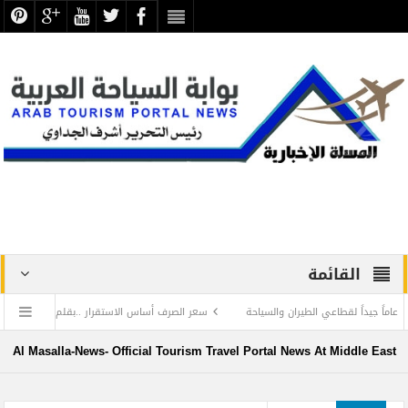
القائمة
سعر الصرف أساس الاستقرار ..بقلم الصحفي الكبير محمد 
ر المناخي على الطيران والسياحة
 OF THE TRAVEL TRADE’ at ITB 2023 in Berlin
Al Masalla-News- Official Tourism Travel Portal News At Middle East