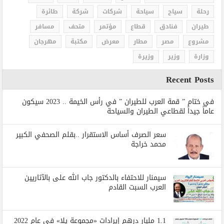
رحلة
سياح
سياحة
شركات
شركة
طائرة
طيران
فنادق
قطاع
مؤتمر
متحف
مسافر
مشروع
مصر
مطار
معرض
مكتبة
مهرجان
وزارة
وزير
وزيرة
Recent Posts
في ختام ” قمة العرب للطيران ” في رأس الخيمة .. 2023 سيكون
عاماً جيداً لقطاعي الطيران والسياحة
سعر الصرف أساس الاستقرار ..بقلم الصحفي الكبير
محمد خراجة
سيمنار للاحتفاء بالدكتور جاب الله على بالآثاريين
العرب السبت القادم
1.1 مليار درهم إيرادات «مجموعة يلا» في عام 2022