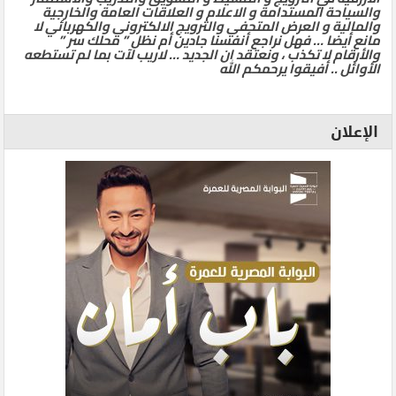
والسياحة المستدامة و الاعلام و العلاقات العامة والخارجية
والمالية و العرض المتحفي والترويج الالكتروني والكهربائي لا
مانع أيضا … فهل نراجع أنفسنا جادين أم نظل ” محلك سر ”
والأرقام لا تكذب ، ونعتقد ان الجديد … لاريب لآت بما لم تستطعه
الأوائل .. أفيقوا يرحمكم الله
الإعلان