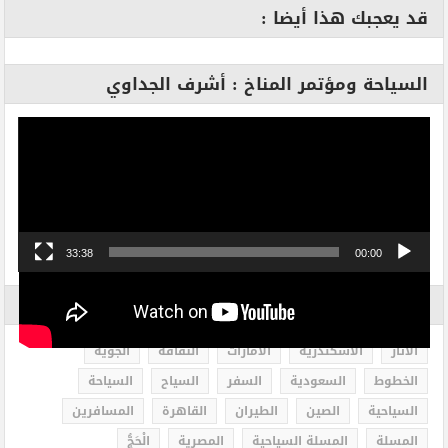
قد يعجبك هذا أيضا :
السياحة ومؤتمر المناخ : أشرف الجداوي
مشغل
الفيديو
33:38
00:00
الاكثر بحثاً
الاثار
الاسكندرية
الامارات
الثقافة
الجوية
الخطوط
السعودية
السفر
السياح
السياحة
السياحية
الصين
الطيران
القاهرة
المسافرين
المسلة
المسلة السياحية
المصرية
الْحَجُّ