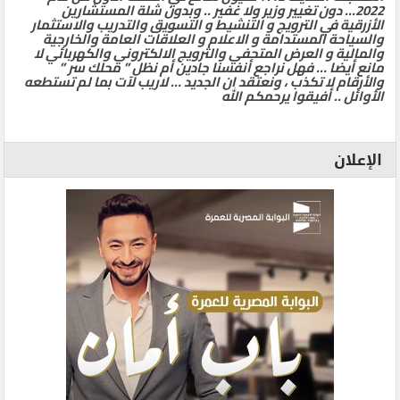
2022… دون تغيير وزير ولا غفير .. وبدون شلة المستشارين
الأزرقية في الترويج و التنشيط و التسويق والتدريب والاستثمار
والسياحة المستدامة و الاعلام و العلاقات العامة والخارجية
والمالية و العرض المتحفي والترويج الالكتروني والكهربائي لا
مانع أيضا … فهل نراجع أنفسنا جادين أم نظل ” محلك سر ”
والأرقام لا تكذب ، ونعتقد ان الجديد … لاريب لآت بما لم تستطعه
الأوائل .. أفيقوا يرحمكم الله
الإعلان