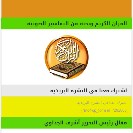
القران الكريم ونخبة من التفاسير الصوتية
اشترك معنا فى النشرة البريدية
اشترك معنا فى النشرة البريدية
[mc4wp_form id="292065"]
مقال رئيس التحرير أشرف الجداوي