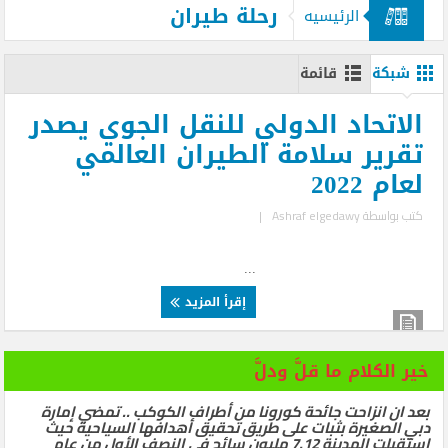
رحلة طيران
الرئيسيه
شبكة
قائمة
الاتحاد الدولي للنقل الجوي يصدر
تقرير سلامة الطيران العالمي
لعام 2022
كتب بواسطة
Ashraf elgedawy
|
...
إقرأ المزيد
خير الكلام ما قلَّ ودلَّ
بعد ان انزاحت جائحة كورونا من أطراف الكوكب .. تمضي إمارة
دبي الصغيرة بثبات على طريق تحقيق أهدافها السياحية حيث
استقبلت المدينة 7.12 مليون سائح في النصف الأول من عام