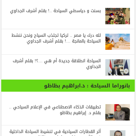
بسنت و دياسطي السياحة ..! بقلم أشرف الجداوي
لله درك يا مصر .. تركيا تجتذب السياح ونحن ننشط
السياحة بالمانجة …! بقلم أشرف الجداوي
السياحة انطلاقة جديدة أم هي …؟! بقلم أشرف
الجداوي
بانوراما السياحة : د.ابراهيم بظاظو
تطبيقات الذكاء الاصطناعي في الإعلام السياحي ..
بقلم د. إبراهيم بظاظو
أثر القطارات السياحية في تنشيط السياحة الداخلية