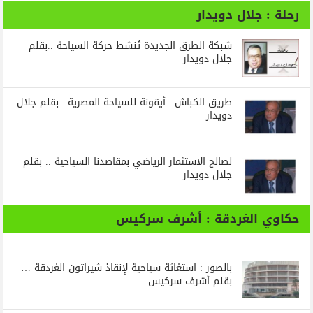
رحلة : جلال دويدار
شبكة الطرق الجديدة تُنشط حركة السياحة ..بقلم
جلال دويدار
طريق الكباش.. أيقونة للسياحة المصرية.. بقلم جلال
دويدار
لصالح الاستثمار الرياضي بمقاصدنا السياحية .. بقلم
جلال دويدار
حكاوي الغردقة : أشرف سركيس
بالصور : استغاثة سياحية لإنقاذ شيراتون الغردقة …
بقلم أشرف سركيس