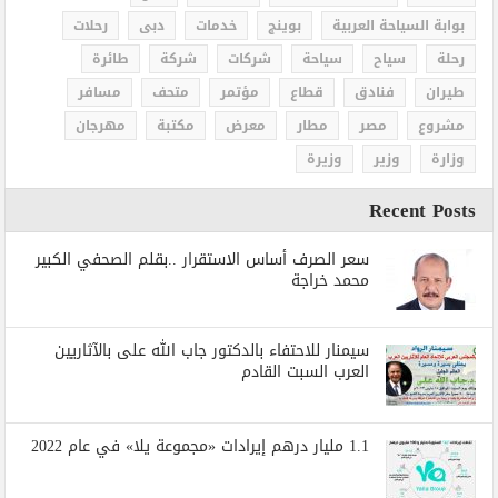
بوابة السياحة العربية
بوينج
خدمات
دبى
رحلات
رحلة
سياح
سياحة
شركات
شركة
طائرة
طيران
فنادق
قطاع
مؤتمر
متحف
مسافر
مشروع
مصر
مطار
معرض
مكتبة
مهرجان
وزارة
وزير
وزيرة
Recent Posts
سعر الصرف أساس الاستقرار ..بقلم الصحفي الكبير
محمد خراجة
سيمنار للاحتفاء بالدكتور جاب الله على بالآثاريين
العرب السبت القادم
1.1 مليار درهم إيرادات «مجموعة يلا» في عام 2022