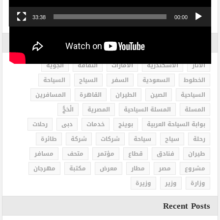
33:38
00:00
الاكثر بحثاً
الاثار
الاسكندرية
الامارات
الثقافة
الجوية
الخطوط
السعودية
السفر
السياح
السياحة
السياحية
الصين
الطيران
القاهرة
المسافرين
المسلة
المسلة السياحية
المصرية
الْحَجُّ
بوابة السياحة العربية
بوينج
خدمات
دبى
رحلات
رحلة
سياح
سياحة
شركات
شركة
طائرة
طيران
فنادق
قطاع
مؤتمر
متحف
مسافر
مشروع
مصر
مطار
معرض
مكتبة
مهرجان
وزارة
وزير
وزيرة
Recent Posts