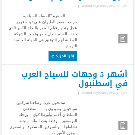
كتب بواسطة
Ashraf elgedawy
|
القاهرة "المسلة السياحية" .....
حرصت مصر للطيران علي تهنئة فريق
عمل ونجوم فيلم الممر بالنجاح الكبير الذي
حققه الفيلم داخل مصر وتمنت الشركة
الوطنية لهم التوفيق في الجولة العالمية
للترويج ...
إقرأ المزيد
أشهر 5 وجهات للسياح العرب
في إسطنبول
كتب بواسطة
Ashraf elgedawy
|
سائحون عرب وصاحبا شركتين
سياحيتين يشيدون بـ - منطقتي
السلطان أحمد وأورطا كوي. - ورحلة
البوسفور. - وقلعة بنت الملك. - وتلة
تشاملجا. - والسوقين المسقوف والمصري.
- وجزر الأميرات. ...