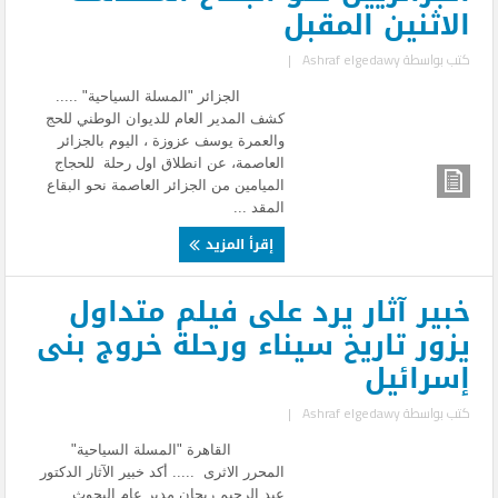
الاثنين المقبل
كتب بواسطة
Ashraf elgedawy
|
الجزائر "المسلة السياحية" .....
كشف المدير العام للديوان الوطني للحج
والعمرة يوسف عزوزة ، اليوم بالجزائر
العاصمة، عن انطلاق اول رحلة للحجاج
الميامين من الجزائر العاصمة نحو البقاع
المقد ...
إقرأ المزيد
خبير آثار يرد على فيلم متداول
يزور تاريخ سيناء ورحلة خروج بنى
إسرائيل
كتب بواسطة
Ashraf elgedawy
|
القاهرة "المسلة السياحية"
المحرر الاثرى ..... أكد خبير الآثار الدكتور
عبد الرحيم ريحان مدير عام البحوث