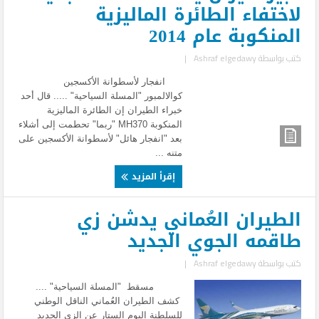
لاختفاء الطائرة الماليزية
المنكوبة عام 2014
كتب بواسطة
Ashraf elgedawy
|
انفجار لأسطوانة الأكسجين
كوالالمبور "المسلة السياحية" ..... قال أحد
خبراء الطيران إن الطائرة الماليزية
المنكوبة MH370 "ربما" تحطمت إلى أشلاء
بعد "انفجار هائل" لأسطوانة الأكسجين على
متنه ...
إقرأ المزيد
الطيران العُماني يدشن زي
طاقمه الجوي الجديد
كتب بواسطة
Ashraf elgedawy
|
مسقط "المسلة السياحية" ....
كشف الطيران العُماني الناقل الوطني
للسلطنة اليوم الستار عن الزي الجديد