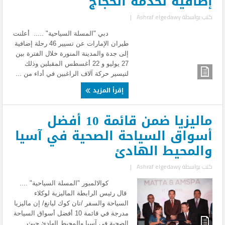
إضافية لخدمة الحجاج
كتب بواسطة
Ashraf elgedawy
|
دبي "المسلة السياحية" ..... أعلنت
طيران الإمارات عن تسيير 46 رحلة إضافية
إلى جدة والمدينة المنورة خلال الفترة بين
27 يوليو و 22 أغسطس المقبلين وذلك
لتيسير حركة آلاف الراغبين في أداء من ...
إقرأ المزيد
ماليزيا ضمن قائمة 10 أفضل
أسواق السياحة الصحية في آسيا
والمحيط الهادئ
كتب بواسطة
Ashraf elgedawy
|
كوالالمبور "المسلة السياحية" ....
قال رئيس الرابطة الماليزية لوكلاء
السياحة والسفر /تان كوك ليانغ/ إن ماليزيا
مدرجة في قائمة 10 أفضل أسواق السياحة
الصحية في آسيا والمحيط الهادئ حيث