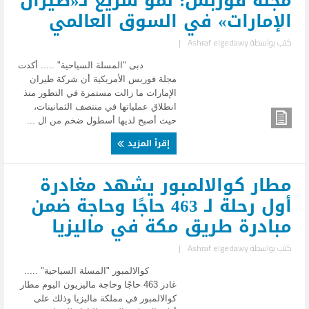
مجلة فوربس: نمو سريع لـ«طيران
الإمارات» في السوق العالمي
كتب بواسطة
Ashraf elgedawy
|
دبى "المسلة السياحية" ..... أكدت
مجلة فوربس الأمريكية أن شركة طيران
الإمارات ما زالت مستمرة في التطور منذ
انطلاق عملياتها في منتصف الثمانينات،
حيث أصبح لديها أسطول ضخم من ال ...
إقرأ المزيد
مطار كوالالمبور يشهد مغادرة
أول رحلة لـ 463 حاجًا وحاجة ضمن
مبادرة طريق مكة في ماليزيا
كتب بواسطة
Ashraf elgedawy
|
كوالالمبور "المسلة السياحية" .....
غادر 463 حاجًا وحاجة ماليزيون اليوم مطار
كوالالمبور في مملكة ماليزيا وذلك على