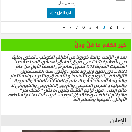
إنه في حال ...
إقرأ المزيد
»
›
7
6
5
4
3
2
1
‹
خير الكلام ما قلَّ ودلَّ
بعد ان انزاحت جائحة كورونا من أطراف الكوكب .. تمضي إمارة
دبي الصغيرة بثبات على طريق تحقيق أهدافها السياحية حيث
استقبلت المدينة 7.12 مليون سائح في النصف الأول من عام
2022… دون تغيير وزير ولا غفير .. وبدون شلة المستشارين
الأزرقية في الترويج و التنشيط و التسويق والتدريب والاستثمار
والسياحة المستدامة و الاعلام و العلاقات العامة والخارجية
والمالية و العرض المتحفي والترويج الالكتروني والكهربائي لا
مانع أيضا … فهل نراجع أنفسنا جادين أم نظل ” محلك سر ”
والأرقام لا تكذب ، ونعتقد ان الجديد … لاريب لآت بما لم تستطعه
الأوائل .. أفيقوا يرحمكم الله
الإعلان