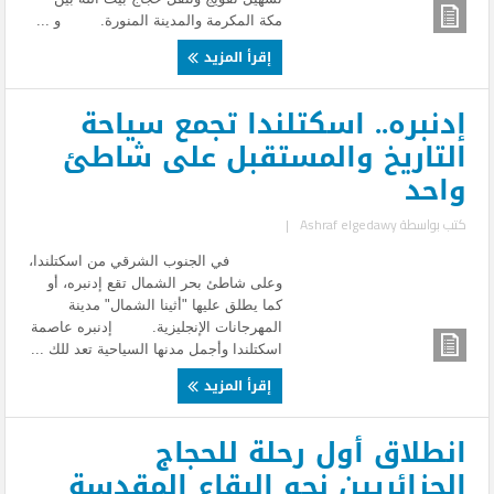
مكة المكرمة والمدينة المنورة. و ...
إقرأ المزيد
إدنبره.. اسكتلندا تجمع سياحة
التاريخ والمستقبل على شاطئ
واحد
كتب بواسطة
Ashraf elgedawy
|
في الجنوب الشرقي من اسكتلندا،
وعلى شاطئ بحر الشمال تقع إدنبره، أو
كما يطلق عليها "أثينا الشمال" مدينة
المهرجانات الإنجليزية. إدنبره عاصمة
اسكتلندا وأجمل مدنها السياحية تعد للك ...
إقرأ المزيد
انطلاق أول رحلة للحجاج
الجزائريين نحو البقاع المقدسة