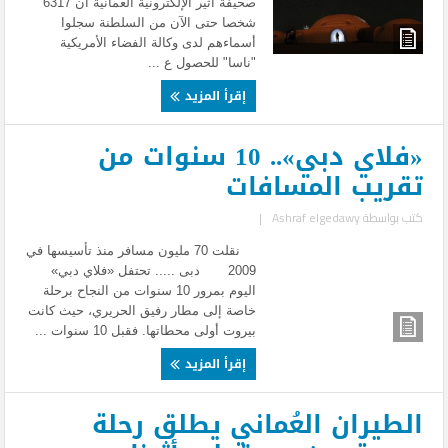
صحيفة أثير الإلكترونية العمانية أن 6317
شخصا حتى الآن من السلطنة سجلوا
أسماءهم لدى وكالة الفضاء الأمريكية
"ناسا" للحصول ع ...
إقرأ المزيد
«فلاي دبي».. 10 سنوات من
تقريب المسافات
كتب بواسطة
Ashraf elgedawy
|
نقلت 70 مليون مسافر منذ تأسيسها في
2009 دبى ..... تحتفل «فلاي دبي»
اليوم بمرور 10 سنوات من النجاح برحلة
خاصة إلى مطار رفيق الحريري، حيث كانت
بيروت أولى محطاتها. فقبل 10 سنوات ...
إقرأ المزيد
الطيران العُماني يطلق رحلة