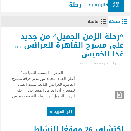
رحلة
الرئيسيه
شبكة
قائمة
“رحلة الزمن الجميل” من جديد
على مسرح القاهرة للعرائس …
غداً الخميس
كتب بواسطة
Ashraf elgedawy
|
القاهرة "المسلة السياحية" …..
أعلن الفنان محمد نور مدير فرقة مسرح
القاهرة للعرائس التابعة للبيت الفنى
للمسرح أن العرض المسرحي " رحلة
الزمن الجميل" من إنتاج الفرقة يعود من
...
إقرأ المزيد
اكتشاف 26 موقعًا للنشاط