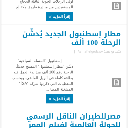
أولى الرحلات الجوية الناقلة للحجاج
المستفيدين من مبادرة طريق مكة لع ...
إقرأ المزيد
مطار إسطنبول الجديد يُدشّن
الرحلة 100 ألف
كتب بواسطة
Ashraf elgedawy
|
إسطنبول "المسلة السياحية" .....
دشّن "مطار إسطنبول" المفتتح حديثاً،
الرحلة رقم 100 ألف منذ بدء العمل فيه
بطاقة كاملة في أبريل الماضي، وبحسب
المعطيات التي ذكرتها شركة "İGA"
المشغلة للمطا ...
إقرأ المزيد
مصرللطيران الناقل الرسمي
للجولة العالمية لفيلم الممر