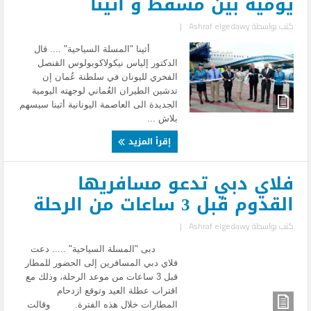
يومية بين مسقط و أثينا
كتب بواسطة
Ashraf elgedawy
|
أثينا "المسلة السياحية" .... قال
الدكتور إلياس نيكولاكوبولوس القنصل
الفخري لليونان في سلطنة عُمان إن
تدشين الطيران العُماني لوجهته اليومية
الجديدة الى العاصمة اليونانية أثينا سيسهم
بلاش ...
إقرأ المزيد
فلاي دبي تدعو مسافريها
القدوم قبل 3 ساعات من الرحلة
كتب بواسطة
Ashraf elgedawy
|
دبى "المسلة السياحية" ..... دعت
فلاي دبي المسافرين إلى الحضور للمطار
قبل 3 ساعات من موعد الرحلة، وذلك مع
اقتراب عطلة العيد وتوقع ازدحام
المطارات خلال هذه الفترة. وقالت