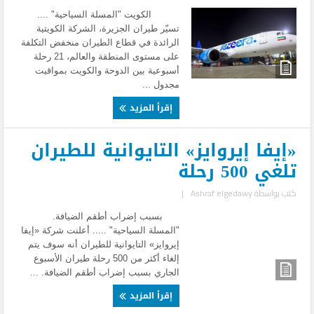
الكويت "المسلة السياحية" ....
تسيّر طيران الجزيرة، الشركة الكويتية
الرائدة في قطاع الطيران منخفض التكلفة
على مستوى المنطقة والعالم، 21 رحلة
أسبوعية بين الدوحة والكويت بمواقيت
مجدول ...
إقرأ المزيد
«إيفا إيروايز» التايوانية للطيران
تلغي 500 رحلة
كتب بواسطة
Ashraf elgedawy
|
بسبب إضراب أطقم الضيافة.
"المسلة السياحية" ..... أعلنت شركة «إيفا
إيروايز» التايوانية للطيران أنه سوف يتم
إلغاء أكثر من 500 رحلة طيران الأسبوع
الجاري بسبب إضراب أطقم الضيافة. ...
إقرأ المزيد