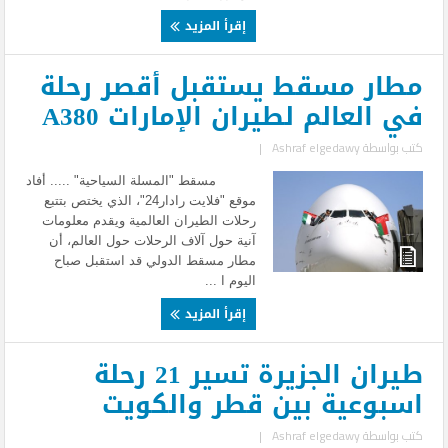
إقرأ المزيد
مطار مسقط يستقبل أقصر رحلة
في العالم لطيران الإمارات A380
كتب بواسطة
Ashraf elgedawy
|
مسقط "المسلة السياحية" ..... أفاد
موقع "فلايت رادار24"، الذي يختص بتتبع
رحلات الطيران العالمية ويقدم معلومات
آنية حول آلاف الرحلات حول العالم، أن
مطار مسقط الدولي قد استقبل صباح
اليوم ا ...
إقرأ المزيد
طيران الجزيرة تسير 21 رحلة
اسبوعية بين قطر والكويت
كتب بواسطة
Ashraf elgedawy
|