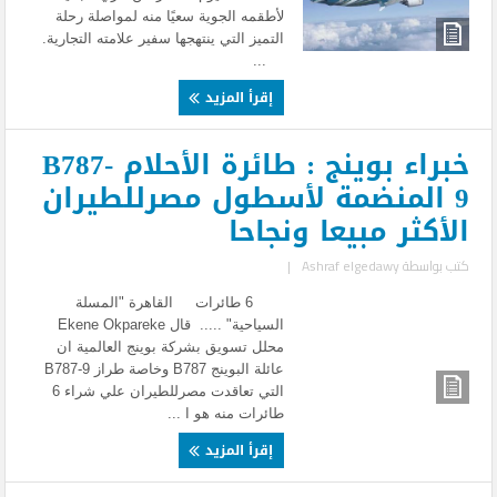
لأطقمه الجوية سعيًا منه لمواصلة رحلة
التميز التي ينتهجها سفير علامته التجارية.
...
إقرأ المزيد
خبراء بوينج : طائرة الأحلام B787-
9 المنضمة لأسطول مصرللطيران
الأكثر مبيعا ونجاحا
كتب بواسطة
Ashraf elgedawy
|
6 طائرات القاهرة "المسلة
السياحية" ..... قال Ekene Okpareke
محلل تسويق بشركة بوينج العالمية ان
عائلة البوينج B787 وخاصة طراز B787-9
التي تعاقدت مصرللطيران علي شراء 6
طائرات منه هو ا ...
إقرأ المزيد