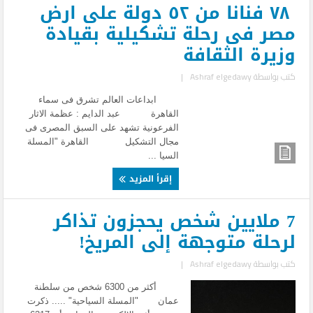
٧٨ فنانا من ٥٢ دولة على ارض
مصر فى رحلة تشكيلية بقيادة
وزيرة الثقافة
كتب بواسطة
Ashraf elgedawy
|
ابداعات العالم تشرق فى سماء
القاهرة عبد الدايم : عظمة الاثار
الفرعونية تشهد على السبق المصرى فى
مجال التشكيل القاهرة "المسلة
السيا ...
إقرأ المزيد
7 ملايين شخص يحجزون تذاكر
لرحلة متوجهة إلى المريخ!
كتب بواسطة
Ashraf elgedawy
|
أكثر من 6300 شخص من سلطنة
عمان "المسلة السياحية" ..... ذكرت