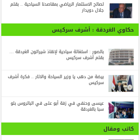
لصالح الاستثمار الرياضي بمقاصدنا السياحية .. بقلم
جلال دويدار
حكاوي الغردقة : أشرف سركيس
بالصور : استغاثة سياحية لإنقاذ شيراتون الغردقة …
بقلم أشرف سركيس
بيضة من دهب يا وزير السياحة والاثار .. فكرة أشرف
سركيس
عيسى وحنفي في زفة أبو على في الباتروس بلو
سبا بالغردقة
كاتب ومقال