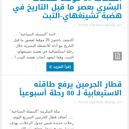
البشري بعصر ما قبل التاريخ في
هضبة تشينغهاي-التبت
كتب بواسطة
Ashraf elgedawy
|
لاسا "المسلة السياحية" ....
اكتشف باحثون 26 موقعا لعصور ما قبل
التاريخ مع أدلة للأنشطة البشرية خلال
رحلة استكشافية في هضبة تشينغهاي-
التبت، وفقا لمعهد أبحاث هضبة التبت ا ...
إقرأ المزيد
قطار الحرمين يرفع طاقته
الاستيعابية لـ 80 رحلة أسبوعياً
كتب بواسطة
Ashraf elgedawy
|
مكة المكرمة "المسلة السياحية"
..... أضاف قطار الحرمين السريع اليوم،
رحلات جديدة ضمن جدول الرحلات، بهدف
تسهيل تفويج وتنقل حجاج بيت الله بين