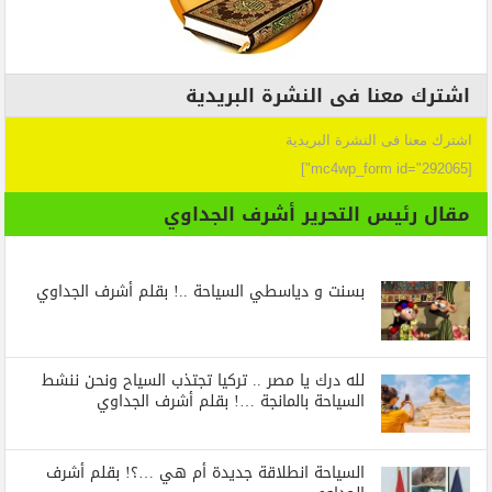
اشترك معنا فى النشرة البريدية
اشترك معنا فى النشرة البريدية
[mc4wp_form id="292065"]
مقال رئيس التحرير أشرف الجداوي
بسنت و دياسطي السياحة ..! بقلم أشرف الجداوي
لله درك يا مصر .. تركيا تجتذب السياح ونحن ننشط
السياحة بالمانجة …! بقلم أشرف الجداوي
السياحة انطلاقة جديدة أم هي …؟! بقلم أشرف