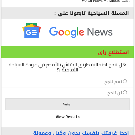
Portal News At Middle East
المسلة السياحية تابعونا علي :
استطلاع رأي
هل تنجح احتفالية طريق الكباش بالأقصر في عودة السياحة
الثقافية ؟!
نعم تنجح
لن تنجح
View Results
احجز غرفتك بنفسك بدون وكيل وعمولة