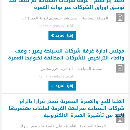
أحمد إبراهيم : غرفة شركات السياحة لم تقف ضد
توثيق أوراق الشركات عبر بوابة العمرة
المسلة السياحية المستشار التنفيذى لبوابة العمرة ا ...
| الكاتب
Ashraf elgedawy
إقرأ المزيد
مجلس ادارة غرفة شركات السياحة يقرر : وقف
والغاء التراخيص للشركات المخالفة لضوابط العمرة
المسلة السياحية القاهرة - قرر مجلس ...
| الكاتب
Ashraf elgedawy
إقرأ المزيد
العليا للحج والعمرة المصرية تصدر قرارا بالزام
شركات السياحة بمراجعة الغرفة لملفات معتمريها
للحد من تأشيرة العمرة الالكترونية
المسلة السياحية القاهرة - على خلفية قيام بعض شرك ...