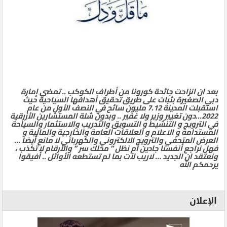
بعد ان انزاحت جائحة كورونا من أطراف الكوكب .. تمضي إمارة
دبي الصغيرة بثبات على طريق تحقيق أهدافها السياحية حيث
استقبلت المدينة 7.12 مليون سائح في النصف الأول من عام
2022…دون تغيير وزير ولا غفير .. وبدون شلة المستشارين الأزرقية
في الترويج و التنشيط و التسويق والتدريب والاستثمار والسياحة
المستدامة و الاعلام و العلاقات العامة والخارجية والمالية و
العرض المتحفي والترويج الالكتروني والكهربائي لا مانع أيضا …
فهل نراجع أنفسنا جادين أم نظل ” محلك سر ” والأرقام لا تكذب ،
ونعتقد ان الجديد … لاريب لآت بما لم تستطعه الأوائل .. أفيقوا
يرحمكم الله
الإعلان