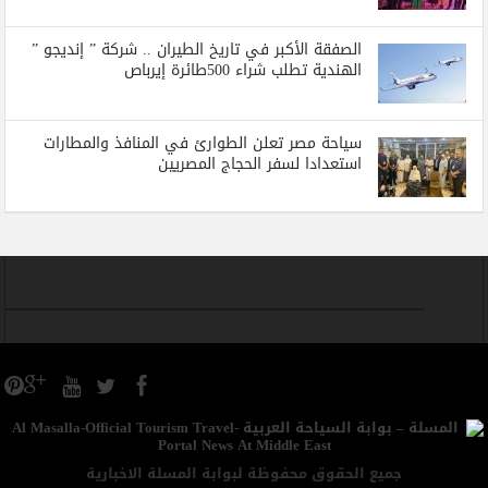
الصفقة الأكبر في تاريخ الطيران .. شركة ” إنديجو ”
الهندية تطلب شراء 500طائرة إيرباص
سياحة مصر تعلن الطوارئ في المنافذ والمطارات
استعدادا لسفر الحجاج المصريين
جميع الحقوق محفوظة لبوابة المسلة الاخبارية