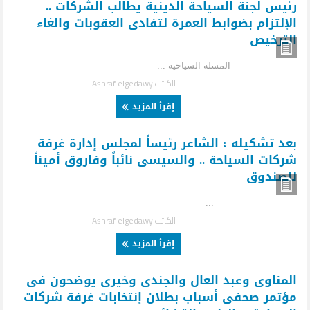
رئيس لجنة السياحة الدينية يطالب الشركات ..
الإلتزام بضوابط العمرة لتفادى العقوبات والغاء
الترخیص
المسلة السياحية ...
| الكاتب
Ashraf elgedawy
إقرأ المزيد
بعد تشكيله : الشاعر رئيساً لمجلس إدارة غرفة
شركات السياحة .. والسيسى نائباً وفاروق أميناً
للصندوق
...
| الكاتب
Ashraf elgedawy
إقرأ المزيد
المناوى وعبد العال والجندى وخيرى يوضحون فى
مؤتمر صحفى أسباب بطلان إنتخابات غرفة شركات