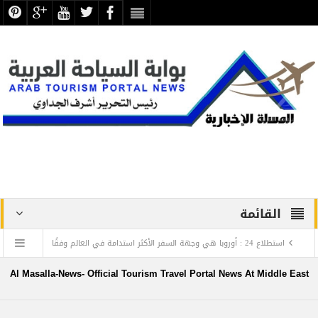
القائمة
استطلاع 24 : أوروبا هي وجهة السفر الأكثر استدامة في العالم وفقًا
لمؤشر السياحة الهادفة
Al Masalla-News- Official Tourism Travel Portal News At Middle East
“مودي” رئيس وزراء الهند يزور مسجد الحاكم بأمر الله بالقاهرة التاريخية