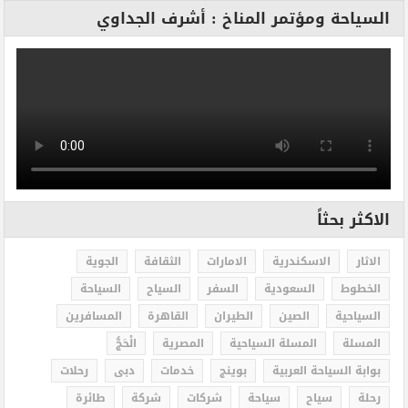
السياحة ومؤتمر المناخ : أشرف الجداوي
الاكثر بحثاً
الاثار
الاسكندرية
الامارات
الثقافة
الجوية
الخطوط
السعودية
السفر
السياح
السياحة
السياحية
الصين
الطيران
القاهرة
المسافرين
المسلة
المسلة السياحية
المصرية
الْحَجُّ
بوابة السياحة العربية
بوينج
خدمات
دبى
رحلات
رحلة
سياح
سياحة
شركات
شركة
طائرة