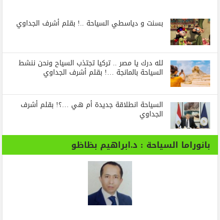
بسنت و دياسطي السياحة ..! بقلم أشرف الجداوي
لله درك يا مصر .. تركيا تجتذب السياح ونحن ننشط
السياحة بالمانجة …! بقلم أشرف الجداوي
السياحة انطلاقة جديدة أم هي …؟! بقلم أشرف
الجداوي
بانوراما السياحة : د.ابراهيم بظاظو