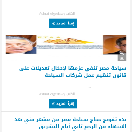
...
Youth employability programme holds first meeting agreeing on
| الكاتب
Ashraf elgedawy
ambitious targets and impact
إقرأ المزيد
انجاز لم يحدث من قبل : مصر فى كأس العالم للرياضات الالكترونية (
رومانيا ٢٠٢٣ )
سياحة مصر تنفي عزمها لإدخال تعديلات على
قانون تنظيم عمل شركات السياحة
...
| الكاتب
Ashraf elgedawy
إقرأ المزيد
بدء تفويج حجاج سياحة مصر من مشعر مني بعد
الانتهاء من الرجم ثاني أيام التشريق