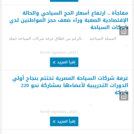
مفاجأة .. ارتفاع أسعار الحج السياحي والحالة
الإقتصادية الصعبة وراء ضعف حجز المواطنين لدي
شركات السياحة
المسلة السياحية بالرغم من اطلاق غرفة شركات السياحة حملة
...
| الكاتب
Ashraf elgedawy
إقرأ المزيد
غرفة شركات السياحة المصرية تختتم بنجاح أولي
الدورات التدريبية لأعضاءها بمشاركة نحو 220
شركة
...
| الكاتب
Ashraf elgedawy
إقرأ المزيد