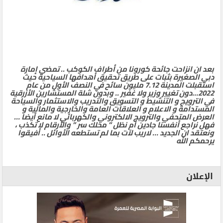
بعد ان انزاحت جائحة كورونا من أطراف الكوكب .. تمضي إمارة
دبي الصغيرة بثبات على طريق تحقيق أهدافها السياحية حيث
استقبلت المدينة 7.12 مليون سائح في النصف الأول من عام
2022…دون تغيير وزير ولا غفير .. وبدون شلة المستشارين الأزرقية
في الترويج و التنشيط و التسويق والتدريب والاستثمار والسياحة
المستدامة و الاعلام و العلاقات العامة والخارجية والمالية و
العرض المتحفي والترويج الالكتروني والكهربائي لا مانع أيضا …
فهل نراجع أنفسنا جادين أم نظل ” محلك سر ” والأرقام لا تكذب ،
ونعتقد ان الجديد … لاريب لآت بما لم تستطعه الأوائل .. أفيقوا
يرحمكم الله
الإعلان