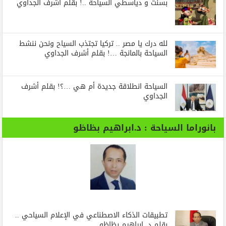
بسنت و دياسطي السياحة ..! بقلم أشرف الجداوي
لله درك يا مصر .. تركيا تجتذب السياح ونحن ننشط
السياحة بالمانجة …! بقلم أشرف الجداوي
السياحة انطلاقة جديدة أم هي …؟! بقلم أشرف
الجداوي
بانوراما السياحة : د.ابراهيم بظاظو
تطبيقات الذكاء الاصطناعي في الإعلام السياحي ..
بقلم د. إبراهيم بظاظو