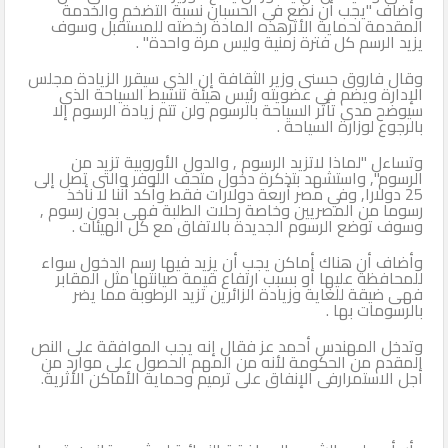
وأضاف "يجب أن نضع فى الحسبان نسبة التضخم والخدمة
المقدمة لحماية الأثرهذه المادة رخصته للمستقبل وسوف
يزيد الرسم كل فترة زمنية وليس مرة واحدة" .
وقال فاروق حسنى وزير الثقافة إن الذى سيقرر الزيادة مجلس
الإدارة ويضم فى عضويته رئيس هيئة تنشيط السياحة الذى
سيوضح مدى تأثر السياحة بالرسوم ولن تتم زيادة الرسوم إلا
بالرجوع لوزارة السياحة .
وتساءل "لماذا لاتزيد الرسوم , والدول الأوروبية تزيد من
الرسوم", واستشهد بتذكرة دخول متحف اللوفر والتى تصل إلى
25 دولارا, وفي مصر أربعة دولارات فقط وأكد أننا لا نأخذ
رسوما من المصريين وخاصة رحلات الطلبة فهى بدون رسوم ,
وسوف توضع الرسوم الجديدة بالاتفاق مع كل الهيئات .
وأضاف أن هناك أماكن يجب أن يزيد فيها رسم الدخول سواء
للمحافظة عليها أو بسبب ارتفاع قيمة صيانتها مثل المقابر
فهى ضيقة للغاية وزيادة الزائرين تزيد الرطوبة مما يضر
بالرسومات بها .
وتدخل المهندس أحمد عز فقال إنه يجب الموافقة على النص
المقدم من الحكومة لأنه من المهم الحصول على موارد من
أجل الاستمرارفى الإنفاق على ترميم وحماية الأماكن الأثرية.