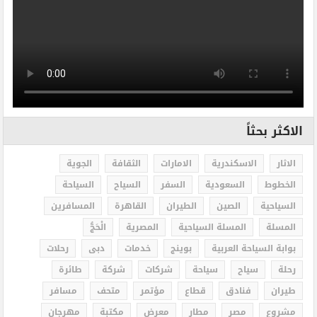
الاكثر بحثاً
الاثار
الاسكندرية
الامارات
الثقافة
الجوية
الخطوط
السعودية
السفر
السياح
السياحة
السياحية
الصين
الطيران
القاهرة
المسافرين
المسلة
المسلة السياحية
المصرية
الْحَجُّ
بوابة السياحة العربية
بوينج
خدمات
دبى
رحلات
رحلة
سياح
سياحة
شركات
شركة
طائرة
طيران
فنادق
قطاع
مؤتمر
متحف
مسافر
مشروع
مصر
مطار
معرض
مكتبة
مهرجان