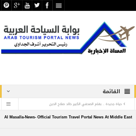
القائمة
حياة جديدة .. بقلم الصحفي الكبير خالد صلاح الدين
دراسة علمية ترصد الاكتشافات الأثرية والتطوير بجبانة الشاطبي
Al Masalla-News- Official Tourism Travel Portal News At Middle East
بالإسكندرية