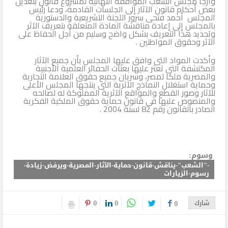
وأرجأ مجلس الشعب الموافقة النهائية لمشروع قانون بتعديل
بعض أحكام قانون الآثار إلى الجلسات القادمة، ودعا رئيس
المجلس أحمد فتحى سرور اللجنة التشريعية والدستورية
بالمجلس إلى إعادة مناقشة المادة المتعلقة بتعريف الآثر
وتحديد هذا التعريف بشكل واضح وسليم من أجل الحفاظ على
الآثر وحقوق المواطنين .
وأكدت المواد التى وافق عليها المجلس بأن جميع الآثار
المكتشفة التى تعثر عليها بعثات الحفائر العلمية الأجنبية
والمصرية ملكا لمصر، وسريان جميع حقوق العلامة التجارية
وحماية استغلال النماذج الآثرية التى ينتجها المجلس الأعلى
للآثار وصور القطع والمواقع الآثرية المملوكة له لصالحه
والمنصوص عليها فى قانون حماية حقوق الملكية الفكرية
الصادر بالقانون رقم 82 لسنة 2004 .
وسوم:
-"الشعب"-يناقش-قانون-حماية-الآثار-المصرية-ويرفض-زيادة-
رسوم-الزيارات
0
0
شارك
0