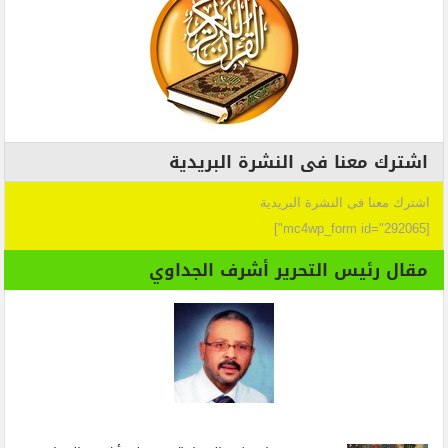
اشترك معنا فى النشرة البريدية
اشترك معنا فى النشرة البريدية
[mc4wp_form id="292065"]
مقال رئيس التحرير أشرف الجداوي