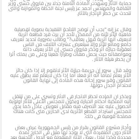
حماية الآثار وشهدت المادة الثامنة جدلا بين فاروق حسنى وزير
الثقافة والمهندس أحمد عز رئيس لجنة الخطة والموازنة والتى
الثاني
تتحدث عن خطر الإتجار بالآثار.
وقال عز إنه "يجب أن توضح اللائحة التنفيذية بصورة تفصيلية
ماهية الأثر لأنه من الممكن لأحد أن يرث فرد قطعة أثرية
لايعرف أنها أثرية فهل يعاقب?" وطالب بضرورة تحديد تعريف
جامع ومانع للأثر وإلا سيتعرض عشرات الآلاف من الناس
لعقوبة حيازة أثر وذكر فاروق حسنى إن الأثر يعرف ذاته
ومواصفاته حيث يحمل صفات وطرازا معينا وعلى من يملك أثرا
أن يخطر هيئة الآثار .
وقد قال سرور إن جريمة حيازة الأثر لاتقوم إلا إذا كان حائز
الأثر يعلم تماما أنه أثر فعلا أما إذا كان لايعلم فلا يطبق عليه
القانون وقرر سرور إحالة هذه المادة إلى نهاية القانون
لاحتدام الجدل حولها.
ويذكر ان الماده تحظر الاتجار فى الاثار وتسرى على من تنتقل
إليه الملكية أحكام الحيازة ويكون للمجلس الأعلى للآثار أولوية
الحصول عليه عند التصرف فيه مقابل تعويض عادل كما يحق
للمجلس استرداد القطع الأثرية لدى الحازين متى كانت هناك
مصلحة قومية فى ذلك.
وأجاز مشروع القانون بقرار من رئيس الجمهورية عرض بعض
الآثار دون المتفردة التي لا يوجد لها مثيل فى الخارج لمدة
محددة وكذا تبادل بعض الآثار المنقولة مع الدول الأجنبية بعد