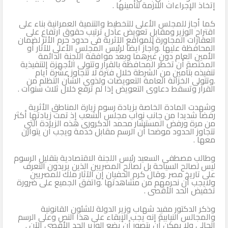
إتخاذ الإجراءات اللازمة لتأمينها .
كما أجاز للمجلس الأعلى للتخطيط والتنمية العمرانية بناء على
اقتراح الوزير ومقابل تعويض عادل ترتيب حقوق ارتفاع على
العقارات المجاورة للمواقع الآثرية فى حدود حرم الأثر لضمان
المحافظة عليها .وأجاز ايضا لرئيس المجلس الأعلى للآثار أو
الأمين العام دون غيرهما وبعد موافقة اللجنة الدائمة
المختصة أن تخطر المحافظة بالقرار وتتولى الأجهزة التنفيذية
تنفيذه بتأمين من الشرطة خلال فترة لا تتجاوز عشرة أيام
.وتتولى الخزانة العامة التعويضات ولذوى الشأن التظلم من
القرار وتسقط دعاوى التعويض إذا لم ترفع خلال ثلاث سنوات .
وشهدت المادة الخاصة بزيادة رسوم زيارة المناطق الأثرية
رفضا شديدا من جانب نواب مجلس الشعب إذ تمت زيادتها أكثر
من مرة ورفض المستشار محمد الدكرورى هذه الزيادة التي
تتجاوز الحدود موضحا أن الرسم مقابل خدمة ويجب أن يتوازن
معها .
وطالب مصطفى السعيد رئيس اللجنة الاقتصادية بتقليل الرسوم
ليس لصالح السياحة بل لصالح المصريين الذين يريدون التعرف
على تاريخ مصر .وقال كرم الحفيان إن الآثار ملك للمصريين
ولايجب أن نحرمهم من مشاهدتها .واتفق الجميع على ضرورة
تخفيض الحد الأقصى .
وذكر الدكتور مفيد شهاب وزير الدولة للشئون القانونية
والمجالس النيابية إنه يجب الإبقاء على هذا النص وعلى الرسم
الحالى ولا يمكن أن يتصور أن يضع الوزير الحد الأقصى الآن .