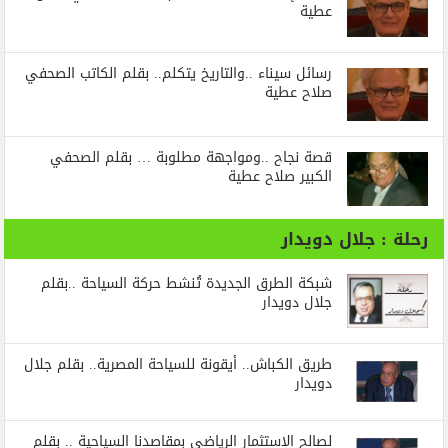
عطية
رسائل‭ ‬سيناء‭.. ‬والتاريخ‭ ‬يتكلم.. بقلم الكاتب الصحفي
صلاح عطية
قصة نجاح ..ومواجهة مطلوبة … بقلم الصحفي
الكبير صلاح عطية
رحلة : جلال دويدار
شبكة الطرق الجديدة تُنشط حركة السياحة ..بقلم
جلال دويدار
طريق الكباش.. أيقونة للسياحة المصرية.. بقلم جلال
دويدار
لصالح الاستثمار الرياضي بمقاصدنا السياحية .. بقلم