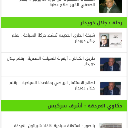
الصحفي الكبير صلاح عطية
رحلة : جلال دويدار
شبكة الطرق الجديدة تُنشط حركة السياحة ..بقلم
جلال دويدار
طريق الكباش.. أيقونة للسياحة المصرية.. بقلم جلال
دويدار
لصالح الاستثمار الرياضي بمقاصدنا السياحية .. بقلم
جلال دويدار
حكاوي الغردقة : أشرف سركيس
بالصور : استغاثة سياحية لإنقاذ شيراتون الغردقة …