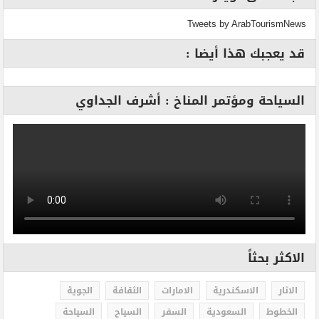
Tweets by ArabTourismNews
قد يعجبك هذا أيضا :
السياحة ومؤتمر المناخ : أشرف الجداوي
الاكثر بحثاً
الاثار
الاسكندرية
الامارات
الثقافة
الجوية
الخطوط
السعودية
السفر
السياح
السياحة