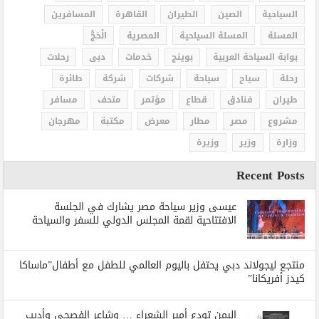
السياحية
الصين
الطيران
القاهرة
المسافرين
المسلة
المسلة السياحية
المصرية
الْحَجُّ
بوابة السياحة العربية
بوينج
خدمات
دبى
رحلات
رحلة
سياح
سياحة
شركات
شركة
طائرة
طيران
فنادق
قطاع
مؤتمر
متحف
مسافر
مشروع
مصر
مطار
معرض
مكتبة
مهرجان
وزارة
وزير
وزيرة
Recent Posts
عيسى وزير سياحة مصر يشارك في الجلسة
الافتتاحية لقمة المجلس الدولي للسفر والسياحة
منتجع ليجولاند دبي يحتفل باليوم العالمي للطفل مع أطفال”ماساكا
كيدز أفريكانا”
اليمن تودع أمير الشعراء … وشاعر الفصحى وأديب