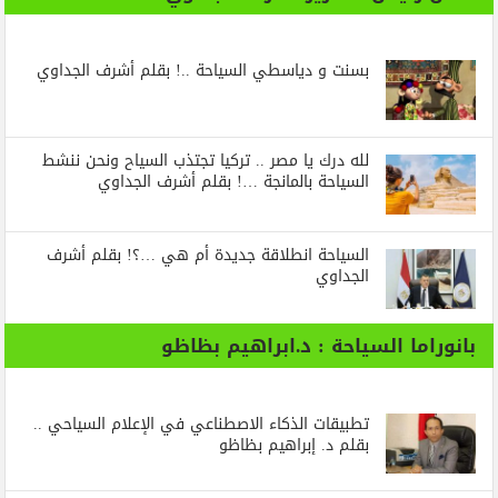
بسنت و دياسطي السياحة ..! بقلم أشرف الجداوي
لله درك يا مصر .. تركيا تجتذب السياح ونحن ننشط
السياحة بالمانجة …! بقلم أشرف الجداوي
السياحة انطلاقة جديدة أم هي …؟! بقلم أشرف
الجداوي
بانوراما السياحة : د.ابراهيم بظاظو
تطبيقات الذكاء الاصطناعي في الإعلام السياحي ..
بقلم د. إبراهيم بظاظو