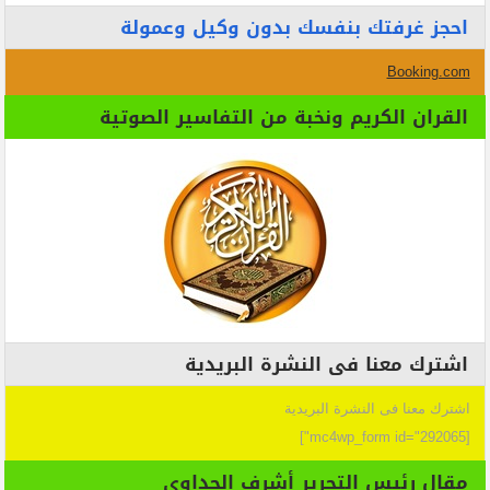
احجز غرفتك بنفسك بدون وكيل وعمولة
Booking.com
القران الكريم ونخبة من التفاسير الصوتية
اشترك معنا فى النشرة البريدية
اشترك معنا فى النشرة البريدية
[mc4wp_form id="292065"]
مقال رئيس التحرير أشرف الجداوي