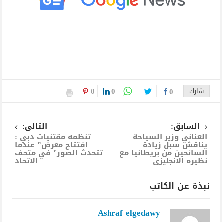
0
0
شارك
0
السابق:
التالى:
العناني وزير السياحة
تنظمه مقتنيات دبي :
يناقش سبل زيادة
افتتاح معرض” عندما
السائحين من بريطانيا مع
تتحدث الصور” في متحف
نظيره الانجليزي
الاتحاد
نبذة عن الكاتب
Ashraf elgedawy