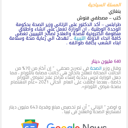
المسلة السياحية
بنغازي
كتب – مصطفي فنوش
طرابلس – أكد الدكتور على الزتاني وزير الصحة بحكومة
الوحدة الوطنية ، ان الوزارة تعمل علي انشاء واطلاق
منظومة الكترونية للصحة والعلاج لصالح الليبيين تغطى
كافة انحاء الدولة
الليبية
.. تهدف الي رعاية صحة وسلامة
ابناء الشعب بكافة طوائفه .
640 مليون دينار
وقال وزير
الصحة
في تصريح صحفي ” إن أكثر من 70% من
الحالات المحالة للعلاج بالخارج هي حالات مصابة بالأورام ، مما
جعل الوزارة تدرس بجدية إنشاء مراكز علاج لمرضى الأورام
خاصة ، بعدما أطلقت على العام الحالي 2021 «عام الاهتمام
بصحة مرضى الأورام».
و اوضح ” الزناتي ” أن تم تخصيص مبلغ وقدرة 643 مليون دينار
لمشاريع الصحة والعلاج فى ليبيا .