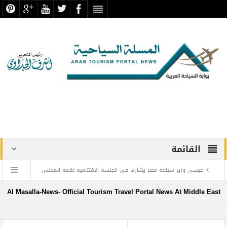
القائمة
عيسى وزير سياحة مصر يشارك في الجلسة الافتتاحية لقمة المجلس
الدولي للسفر والسياحة
Al Masalla-News- Official Tourism Travel Portal News At Middle East
منتجع ليجولاند دبي يحتفل باليوم العالمي للطفل مع أطفال”ماساكا