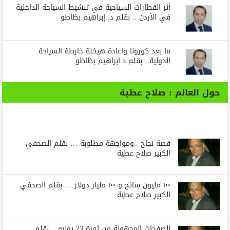
أثر القطارات السياحية في تنشيط السياحة الداخلية
في الأردن .. بقلم د. إبراهيم بظاظو
ما بعد كورونا واعادة هيكلة خارطة السياحة
الدولية…بقلم د.ابراهيم بظاظو
حول العالم : صلاح عطية
قصة نجاح ..ومواجهة مطلوبة … بقلم الصحفي
الكبير صلاح عطية
١٠٠ مليون سائح و ١٠٠ مليار دولار … بقلم الصحفي
الكبير صلاح عطية
الصفحات المجهولة من ثورة 23 يوليو .. بقلم