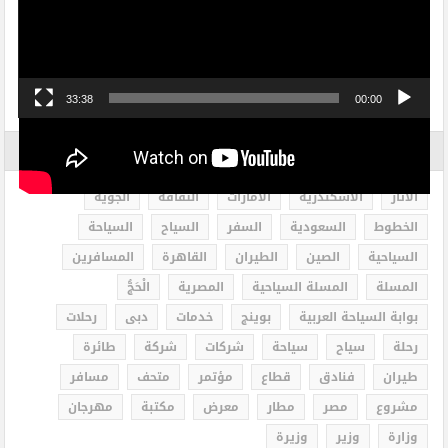
33:38
00:00
الاكثر بحثاً
الاثار
الاسكندرية
الامارات
الثقافة
الجوية
الخطوط
السعودية
السفر
السياح
السياحة
السياحية
الصين
الطيران
القاهرة
المسافرين
المسلة
المسلة السياحية
المصرية
الْحَجُّ
بوابة السياحة العربية
بوينج
خدمات
دبى
رحلات
رحلة
سياح
سياحة
شركات
شركة
طائرة
طيران
فنادق
قطاع
مؤتمر
متحف
مسافر
مشروع
مصر
مطار
معرض
مكتبة
مهرجان
وزارة
وزير
وزيرة