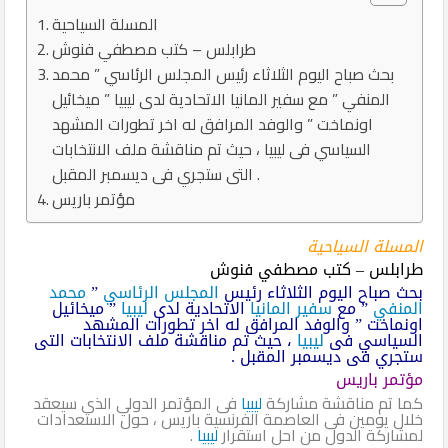
المسلة السياحية
طرابلس – كتب مصطفي فنوش
بحث صباح اليوم الثلاثاء رئيس المجلس الرئاسي ” محمد
المنفي ” مع سفير المانيا الاتحادية لدى ليبيا ” ميخائيل
اونماخت ” والوفد المرافق له اخر تطورات المشهد
السياسي فى ليبيا ، حيث تم مناقشة ملف الانتخابات
التى ستجري فى ديسمبر المقبل .
مؤتمر باريس
المسلة السياحية
طرابلس – كتب مصطفي فنوش
بحث صباح اليوم الثلاثاء رئيس
المجلس الرئاسي
”
محمد
المنفي
” مع
سفير
المانيا
الاتحادية لدى
ليبيا
” ميخائيل
اونماخت ” والوفد المرافق له اخر تطورات المشهد
السياسي فى
ليبيا
، حيث تم مناقشة ملف الانتخابات التى
ستجري فى ديسمبر المقبل .
مؤتمر باريس
كما تم مناقشة مشاركة
ليبيا
فى المؤتمر الدولي الذى سيعقد
خلال يومين فى العاصمة الفرنسية باريس ، حول الاستعدادات
لمشاركة الدول من احل استقرار
ليبيا
.