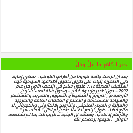
خير الكلام ما قلَّ ودلَّ
بعد ان انزاحت جائحة كورونا من أطراف الكوكب .. تمضي إمارة
دبي الصغيرة بثبات على طريق تحقيق أهدافها السياحية حيث
استقبلت المدينة 7.12 مليون سائح في النصف الأول من عام
2022… دون تغيير وزير ولا غفير .. وبدون شلة المستشارين
الأزرقية في الترويج و التنشيط و التسويق والتدريب والاستثمار
والسياحة المستدامة و الاعلام و العلاقات العامة والخارجية
والمالية و العرض المتحفي والترويج الالكتروني والكهربائي لا
مانع أيضا … فهل نراجع أنفسنا جادين أم نظل ” محلك سر ”
والأرقام لا تكذب ، ونعتقد ان الجديد … لاريب لآت بما لم تستطعه
الأوائل .. أفيقوا يرحمكم الله