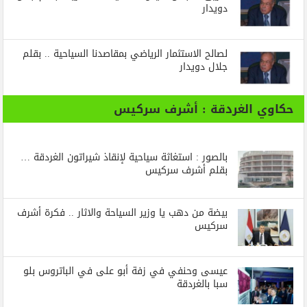
دويدار
لصالح الاستثمار الرياضي بمقاصدنا السياحية .. بقلم
جلال دويدار
حكاوي الغردقة : أشرف سركيس
بالصور : استغاثة سياحية لإنقاذ شيراتون الغردقة …
بقلم أشرف سركيس
بيضة من دهب يا وزير السياحة والاثار .. فكرة أشرف
سركيس
عيسى وحنفي في زفة أبو على في الباتروس بلو
سبا بالغردقة