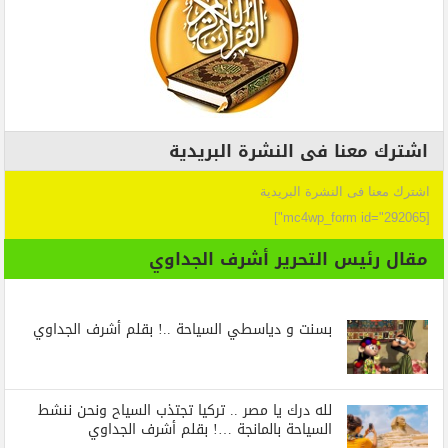
اشترك معنا فى النشرة البريدية
اشترك معنا فى النشرة البريدية
[mc4wp_form id="292065"]
مقال رئيس التحرير أشرف الجداوي
بسنت و دياسطي السياحة ..! بقلم أشرف الجداوي
لله درك يا مصر .. تركيا تجتذب السياح ونحن ننشط
السياحة بالمانجة …! بقلم أشرف الجداوي