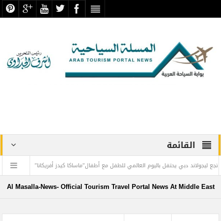
القائمة
ند دبي يحتفل باليوم العالمي للطفل مع أطفال”ماساكا كيدز أفريكانا”
اليمن تودع أمير ا
ان
طيران الإمارات تسيّر رحلتين مباشرتين يومياً إلى كولومبو أول ديسمبر
المواق
Al Masalla-News- Official Tourism Travel Portal News At Middle East