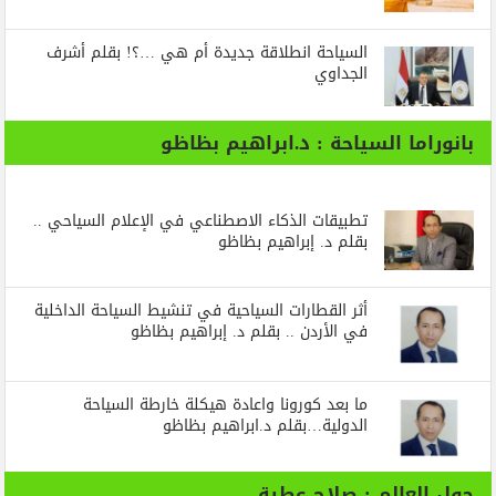
السياحة انطلاقة جديدة أم هي …؟! بقلم أشرف
الجداوي
بانوراما السياحة : د.ابراهيم بظاظو
تطبيقات الذكاء الاصطناعي في الإعلام السياحي ..
بقلم د. إبراهيم بظاظو
أثر القطارات السياحية في تنشيط السياحة الداخلية
في الأردن .. بقلم د. إبراهيم بظاظو
ما بعد كورونا واعادة هيكلة خارطة السياحة
الدولية…بقلم د.ابراهيم بظاظو
حول العالم : صلاح عطية