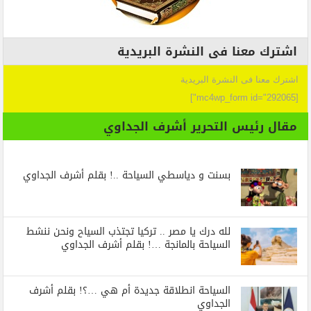
اشترك معنا فى النشرة البريدية
اشترك معنا فى النشرة البريدية
[mc4wp_form id="292065"]
مقال رئيس التحرير أشرف الجداوي
بسنت و دياسطي السياحة ..! بقلم أشرف الجداوي
لله درك يا مصر .. تركيا تجتذب السياح ونحن ننشط
السياحة بالمانجة …! بقلم أشرف الجداوي
السياحة انطلاقة جديدة أم هي …؟! بقلم أشرف
الجداوي