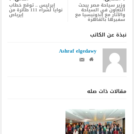
وزير سياحة مصر يبحث
إيرليس .. توقع خطاب
التعاون في السياحة
نوايا لشراء 111 طائرة من
والآثار مع إندونيسيا مع
إيرباص
سفيرها بالقاهرة
نبذة عن الكاتب
Ashraf elgedawy
مقالات ذات صله