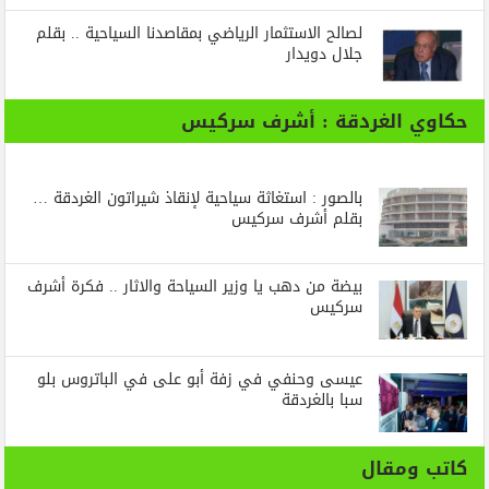
لصالح الاستثمار الرياضي بمقاصدنا السياحية .. بقلم
جلال دويدار
حكاوي الغردقة : أشرف سركيس
بالصور : استغاثة سياحية لإنقاذ شيراتون الغردقة …
بقلم أشرف سركيس
بيضة من دهب يا وزير السياحة والاثار .. فكرة أشرف
سركيس
عيسى وحنفي في زفة أبو على في الباتروس بلو
سبا بالغردقة
كاتب ومقال