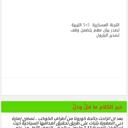
اللجنة العسكرية 5+5 الليبية
تصدر بيان مهم يتضمن وقف
تصدير البترول
خير الكلام ما قلَّ ودلَّ
بعد ان انزاحت جائحة كورونا من أطراف الكوكب .. تمضي إمارة
دبي الصغيرة بثبات على طريق تحقيق أهدافها السياحية حيث
استقبلت المدينة 7.12 مليون سائح في النصف الأول من عام