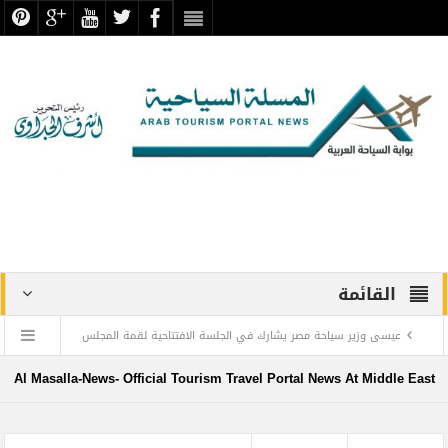
القائمة
عيسى وزير سياحة مصر يشارك في الجلسة الافتتاحية لقمة المجلس
الدولي للسفر والسياحة
Al Masalla-News- Official Tourism Travel Portal News At Middle East
منتجع ليجولاند دبي يحتفل باليوم العالمي للطفل مع أطفال”ماساكا