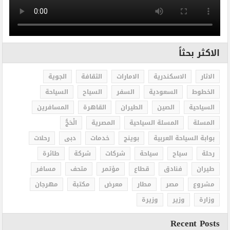
الاكثر بحثاً
الاثار
الاسكندرية
الامارات
الثقافة
الجوية
الخطوط
السعودية
السفر
السياح
السياحة
السياحية
الصين
الطيران
القاهرة
المسافرين
المسلة
المسلة السياحية
المصرية
الْحَجُّ
بوابة السياحة العربية
بوينج
خدمات
دبى
رحلات
رحلة
سياح
سياحة
شركات
شركة
طائرة
طيران
فنادق
قطاع
مؤتمر
متحف
مسافر
مشروع
مصر
مطار
معرض
مكتبة
مهرجان
وزارة
وزير
وزيرة
Recent Posts