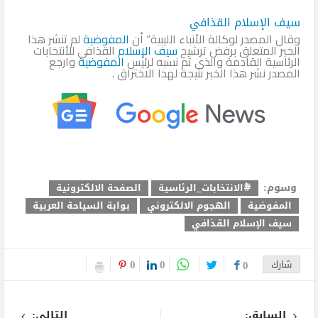
سيف الإسلام القذافي
وقال المصدر لوكالة الأنباء الليبية” أن
المفوضية
لم تنشر هذا
الخبر المتعلق برفض ترشيح
سيف الإسلام
القذافي للأنتخابات
الرئاسية القادمة والذى تم نسبه لرئيس
المفوضية
وارجع
المصدر نشر هذا الخبر نتيجة لهذا الاختراق .
وسوم:
#ُالانتخابات_الرئاسية
الصفحة الالكترونية
المفوضية
الهجوم الالكتروني
بوابة السياحة العربية
سيف الإسلام القذافي
0
0
شارك
0
السابق:
التالى: