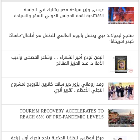
عيسى وزير سياحة مصر يشارك في الجلسة
الافتتاحية لقمة المجلس الدولي للسفر والسياحة
منتجع ليجولاند دبي يحتفل باليوم العالمي للطفل مع أطفال”ماساكا
كيدز أفريكانا”
اليمن تودع أمير الشعراء … وشاعر الفصحى وأديب
الأمة د. عبد العزيز المقالح
وفد روماني يزور دير سانت كاترين للترويج لمشروع
التجلي الأعظم.. تقرير أثري
TOURISM RECOVERY ACCELERATES TO
REACH 65% OF PRE-PANDEMIC LEVELS
مركز أبوظبي للخلايا الجذعية ينجح بإجراء أول زراعة