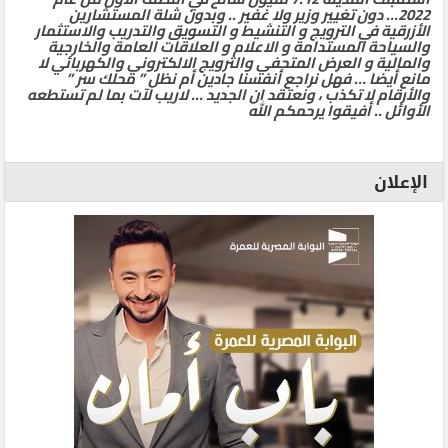
2022… دون تغيير وزير ولا غفير .. وبدون شلة المستشارين
الأزرقية في الترويج و التنشيط و التسويق والتدريب والاستثمار
والسياحة المستدامة و الاعلام و العلاقات العامة والخارجية
والمالية و العرض المتحفي والترويج الالكتروني والكهربائي لا
مانع أيضا … فهل نراجع أنفسنا جادين أم نظل ” محلك سر ”
والأرقام لا تكذب ، ونعتقد ان الجديد … لاريب لآت بما لم تستطعه
الأوائل .. أفيقوا يرحمكم الله
الإعلان