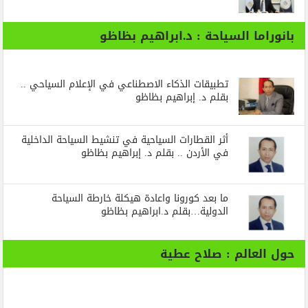
بانوراما السياحة : د.ابراهيم بظاظو
تطبيقات الذكاء الاصطناعي في الإعلام السياحي ..
بقلم د. إبراهيم بظاظو
أثر القطارات السياحية في تنشيط السياحة الداخلية
في الأردن .. بقلم د. إبراهيم بظاظو
ما بعد كورونا واعادة هيكلة خارطة السياحة
الدولية…بقلم د.ابراهيم بظاظو
حول العالم : صلاح عطية