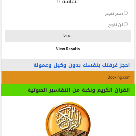
الثقافية ؟!
نعم تنجح
لن تنجح
View Results
احجز غرفتك بنفسك بدون وكيل وعمولة
Booking.com
القران الكريم ونخبة من التفاسير الصوتية