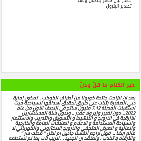
تصدر بيان مهم يتضمن وقف
تصدير البترول
خير الكلام ما قلَّ ودلَّ
بعد ان انزاحت جائحة كورونا من أطراف الكوكب .. تمضي إمارة
دبي الصغيرة بثبات على طريق تحقيق أهدافها السياحية حيث
استقبلت المدينة 7.12 مليون سائح في النصف الأول من عام
2022… دون تغيير وزير ولا غفير .. وبدون شلة المستشارين
الأزرقية في الترويج و التنشيط و التسويق والتدريب والاستثمار
والسياحة المستدامة و الاعلام و العلاقات العامة والخارجية
والمالية و العرض المتحفي والترويج الالكتروني والكهربائي لا
مانع أيضا … فهل نراجع أنفسنا جادين أم نظل ” محلك سر ”
والأرقام لا تكذب ، ونعتقد ان الجديد … لاريب لآت بما لم تستطعه