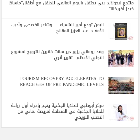
منتجع ليجولاند دبي يحتفل باليوم العالمي للطفل مع أطفال”ماساكا
كيدز أفريكانا”
اليمن تودع أمير الشعراء … وشاعر الفصحى وأديب
الأمة د. عبد العزيز المقالح
وفد روماني يزور دير سانت كاترين للترويج لمشروع
التجلي الأعظم.. تقرير أثري
TOURISM RECOVERY ACCELERATES TO
REACH 65% OF PRE-PANDEMIC LEVELS
مركز أبوظبي للخلايا الجذعية ينجح بإجراء أول زراعة
للخلايا الجذعية في المنطقة لمريضة تعاني من
التصلب اللويحي