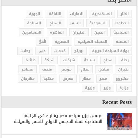
الاثار
الاسكندرية
الامارات
الثقافة
الجوية
الخطوط
السعودية
السفر
السياح
السياحة
السياحية
الصين
الطيران
القاهرة
المسافرين
المسلة
المسلة السياحية
المصرية
الْحَجُّ
بوابة السياحة العربية
بوينج
خدمات
دبى
رحلات
رحلة
سياح
سياحة
شركات
شركة
طائرة
طيران
فنادق
قطاع
مؤتمر
متحف
مسافر
مشروع
مصر
مطار
معرض
مكتبة
مهرجان
وزارة
وزير
وزيرة
Recent Posts
عيسى وزير سياحة مصر يشارك في الجلسة
الافتتاحية لقمة المجلس الدولي للسفر والسياحة