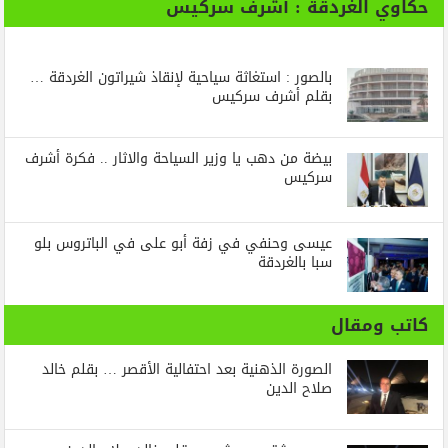
حكاوي الغردقة : أشرف سركيس
بالصور : استغاثة سياحية لإنقاذ شيراتون الغردقة …
بقلم أشرف سركيس
بيضة من دهب يا وزير السياحة والاثار .. فكرة أشرف
سركيس
عيسى وحنفي في زفة أبو على في الباتروس بلو
سبا بالغردقة
كاتب ومقال
الصورة الذهنية بعد احتفالية الأقصر … بقلم خالد
صلاح الدين