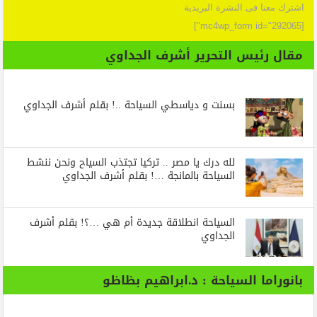
اشترك معنا فى النشرة البريدية
[mc4wp_form id="292065"]
مقال رئيس التحرير أشرف الجداوي
بسنت و دياسطي السياحة ..! بقلم أشرف الجداوي
لله درك يا مصر .. تركيا تجتذب السياح ونحن ننشط
السياحة بالمانجة …! بقلم أشرف الجداوي
السياحة انطلاقة جديدة أم هي …؟! بقلم أشرف
الجداوي
بانوراما السياحة : د.ابراهيم بظاظو