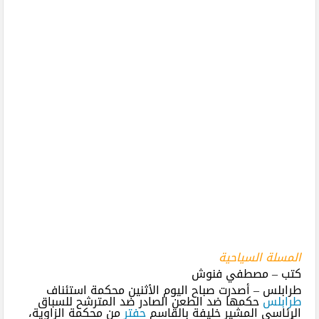
المسلة السياحية
كتب – مصطفي فنوش
طرابلس – أصدرت صباح اليوم الأثنين محكمة استئناف
طرابلس
حكمها ضد الطعن الصادر ضد المترشح للسباق
الرئاسي المشير خليفة بالقاسم
حفتر
من محكمة الزاوية،