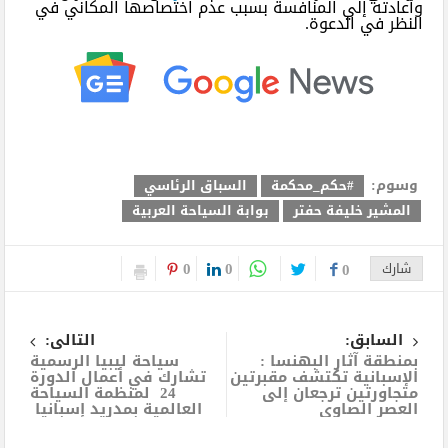
وأعادته إلي المنافسة بسبب عدم اختصاصها المكاني في
النظر في الدعوة.
وسوم:
#حكم_محكمة
السباق الرئاسي
المشير خليفة حفتر
بوابة السياحة العربية
0
0
شارك
0
السابق:
التالى:
بمنطقة آثار البهنسا :
سياحة ليبيا الرسمية
الإسبانية تكتشف مقبرتين
تشارك في أعمال الدورة
متجاورتين ترجعان إلى
24 لمنظمة السياحة
العصر الصاوي
العالمية بمدريد إسبانيا