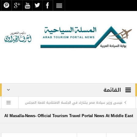
القائمة
عيسى وزير سياحة مصر يشارك في الجلسة الافتتاحية لقمة المجلس
الدولي للسفر والسياحة
Al Masalla-News- Official Tourism Travel Portal News At Middle East
منتجع ليجولاند دبي يحتفل باليوم العالمي للطفل مع أطفال”ماساكا