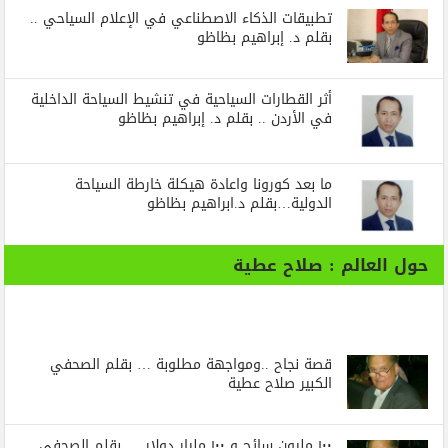
تطبيقات الذكاء الاصطناعي في الإعلام السياحي ..
بقلم د. إبراهيم بظاظو
أثر القطارات السياحية في تنشيط السياحة الداخلية
في الأردن .. بقلم د. إبراهيم بظاظو
ما بعد كورونا واعادة هيكلة خارطة السياحة
الدولية…بقلم د.ابراهيم بظاظو
حول العالم : صلاح عطية
قصة نجاح ..ومواجهة مطلوبة … بقلم الصحفي
الكبير صلاح عطية
١٠٠ مليون سائح و ١٠٠ مليار دولار … بقلم الصحفي