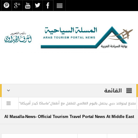
القائمة
لاند دبي يحتفل باليوم العالمي للطفل مع أطفال”ماساكا كيدز أفريكانا”
اليمن تودع أمير
يحان
طيران الإمارات تسيّر رحلتين مباشرتين يومياً إلى كولومبو أول ديسمبر
المو
Al Masalla-News- Official Tourism Travel Portal News At Middle East