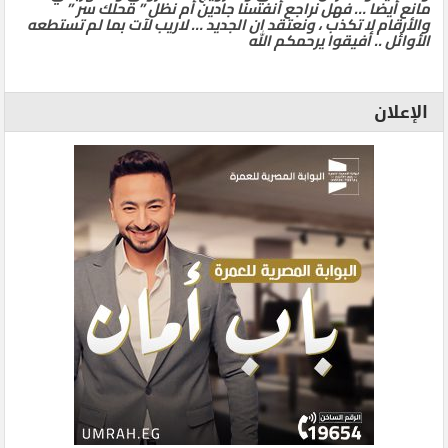
مانع أيضا … فهل نراجع أنفسنا جادين أم نظل ” محلك سر ”
والأرقام لا تكذب ، ونعتقد ان الجديد … لاريب لآت بما لم تستطعه
الأوائل .. أفيقوا يرحمكم الله
الإعلان