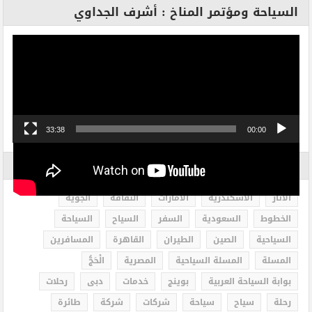
السياحة ومؤتمر المناخ : أشرف الجداوي
مشغل
الفيديو
33:38
00:00
الاكثر بحثاً
الاثار
الاسكندرية
الامارات
الثقافة
الجوية
الخطوط
السعودية
السفر
السياح
السياحة
السياحية
الصين
الطيران
القاهرة
المسافرين
المسلة
المسلة السياحية
المصرية
الْحَجُّ
بوابة السياحة العربية
بوينج
خدمات
دبى
رحلات
رحلة
سياح
سياحة
شركات
شركة
طائرة