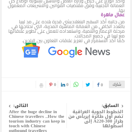
وأكد الوزير على حرص وزارة العمل والتأهيل لتسوية أوضاع كل
العمالة الأجنبية وفق مقتضيات القوانين والتشريعات المعمول
بها.
عمال ماهرة
من جانبه أكد السفير البنغلاديشي قدرة بلاده على مد ليبيا
بالعدد الكافي من العمالة الماهرة المدربة، التي تحتاجها في
مرحلة الإعمار والتنمية، واستعداده للعمل على تطوير علاقاتها
مع ليبيا في جميع المجالات.
كما أكد الاستمرار في تعزيز علاقات التعاون بين البلدين.
0
0
شارك
0
السابق:
التالى:
الخطوط الجوية العراقية
After the huge decline in
تضم أول طائرة إيرباص من
Chinese travellers ..How the
طراز A220-300 إلى
tourism industry can keep in
أسطولها
touch with Chinese
outbound travellers