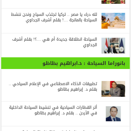
لله درك يا مصر .. تركيا تجتذب السياح ونحن ننشط
السياحة بالمانجة …! بقلم أشرف الجداوي
السياحة انطلاقة جديدة أم هي …؟! بقلم أشرف
الجداوي
بانوراما السياحة : د.ابراهيم بظاظو
تطبيقات الذكاء الاصطناعي في الإعلام السياحي ..
بقلم د. إبراهيم بظاظو
أثر القطارات السياحية في تنشيط السياحة الداخلية
في الأردن .. بقلم د. إبراهيم بظاظو