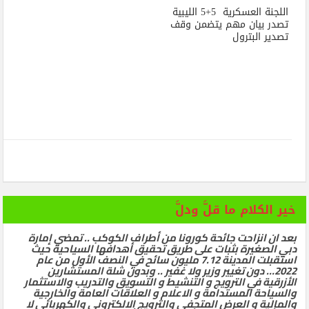
اللجنة العسكرية 5+5 الليبية
تصدر بيان مهم يتضمن وقف
تصدير البترول
خير الكلام ما قلَّ ودلَّ
بعد ان انزاحت جائحة كورونا من أطراف الكوكب .. تمضي إمارة
دبي الصغيرة بثبات على طريق تحقيق أهدافها السياحية حيث
استقبلت المدينة 7.12 مليون سائح في النصف الأول من عام
2022… دون تغيير وزير ولا غفير .. وبدون شلة المستشارين
الأزرقية في الترويج و التنشيط و التسويق والتدريب والاستثمار
والسياحة المستدامة و الاعلام و العلاقات العامة والخارجية
والمالية و العرض المتحفي والترويج الالكتروني والكهربائي لا