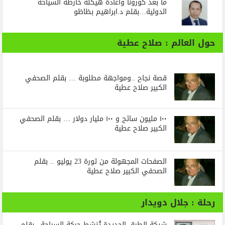
ما بعد كورونا واعادة هيكلة خارطة السياحة
الدولية…بقلم د.ابراهيم بظاظو
حول العالم : صلاح عطية
قصة نجاح ..ومواجهة مطلوبة … بقلم الصحفي
الكبير صلاح عطية
١٠٠ مليون سائح و ١٠٠ مليار دولار … بقلم الصحفي
الكبير صلاح عطية
الصفحات المجهولة من ثورة 23 يوليو .. بقلم
الصحفي الكبير صلاح عطية
رحلة : جلال دويدار
شبكة الطرق الجديدة تُنشط حركة السياحة ..بقلم