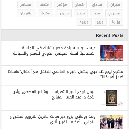
طيران
فنادق
قطاع
مؤتمر
متحف
مسافر
مشروع
مصر
مطار
معرض
مكتبة
مهرجان
وزارة
وزير
وزيرة
Recent Posts
عيسى وزير سياحة مصر يشارك في الجلسة
الافتتاحية لقمة المجلس الدولي للسفر والسياحة
منتجع ليجولاند دبي يحتفل باليوم العالمي للطفل مع أطفال”ماساكا
كيدز أفريكانا”
اليمن تودع أمير الشعراء … وشاعر الفصحى وأديب
الأمة د. عبد العزيز المقالح
وفد روماني يزور دير سانت كاترين للترويج لمشروع
التجلي الأعظم.. تقرير أثري