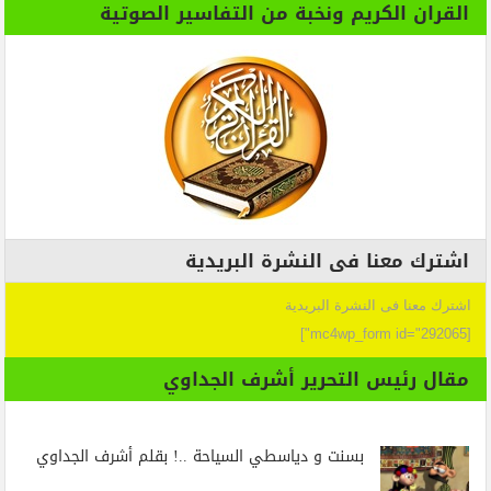
القران الكريم ونخبة من التفاسير الصوتية
اشترك معنا فى النشرة البريدية
اشترك معنا فى النشرة البريدية
[mc4wp_form id="292065"]
مقال رئيس التحرير أشرف الجداوي
بسنت و دياسطي السياحة ..! بقلم أشرف الجداوي