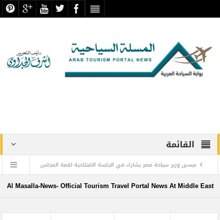
القائمة
عيسى وزير سياحة مصر يشارك في الجلسة الافتتاحية لقمة المجلس
الدولي للسفر والسياحة
Al Masalla-News- Official Tourism Travel Portal News At Middle East
منتجع ليجولاند دبي يحتفل باليوم العالمي للطفل مع أطفال”ماساكا