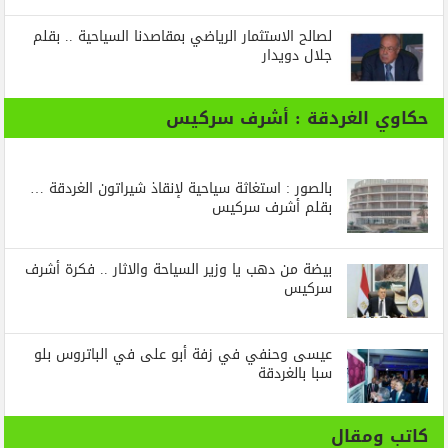
لصالح الاستثمار الرياضي بمقاصدنا السياحية .. بقلم
جلال دويدار
حكاوي الغردقة : أشرف سركيس
بالصور : استغاثة سياحية لإنقاذ شيراتون الغردقة …
بقلم أشرف سركيس
بيضة من دهب يا وزير السياحة والاثار .. فكرة أشرف
سركيس
عيسى وحنفي في زفة أبو على في الباتروس بلو
سبا بالغردقة
كاتب ومقال