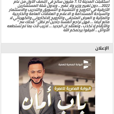
استقبلت المدينة 7.12 مليون سائح في النصف الأول من عام
2022… دون تغيير وزير ولا غفير .. وبدون شلة المستشارين
الأزرقية في الترويج و التنشيط و التسويق والتدريب والاستثمار
والسياحة المستدامة و الاعلام و العلاقات العامة والخارجية
والمالية و العرض المتحفي والترويج الالكتروني والكهربائي لا
مانع أيضا … فهل نراجع أنفسنا جادين أم نظل ” محلك سر ”
والأرقام لا تكذب ، ونعتقد ان الجديد … لاريب لآت بما لم تستطعه
الأوائل .. أفيقوا يرحمكم الله
الإعلان