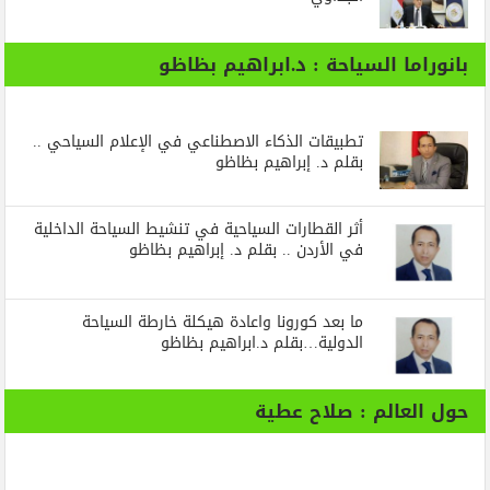
بانوراما السياحة : د.ابراهيم بظاظو
تطبيقات الذكاء الاصطناعي في الإعلام السياحي ..
بقلم د. إبراهيم بظاظو
أثر القطارات السياحية في تنشيط السياحة الداخلية
في الأردن .. بقلم د. إبراهيم بظاظو
ما بعد كورونا واعادة هيكلة خارطة السياحة
الدولية…بقلم د.ابراهيم بظاظو
حول العالم : صلاح عطية