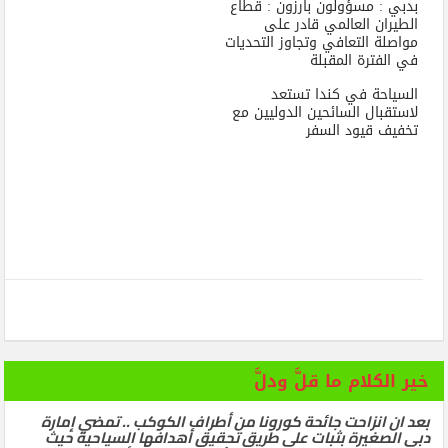
بدبي : مسؤولون بارزون : قطاع
الطيران العالمي قادر على
مواصلة التعافي وتجاوز التحديات
في الفترة المقبلة
السياحة في كندا تستعد
لاستقبال السائحين الدوليين مع
تخفيف قيود السفر
خير الكلام ما قلَّ ودلَّ
بعد ان انزاحت جائحة كورونا من أطراف الكوكب .. تمضي إمارة
دبي الصغيرة بثبات على طريق تحقيق أهدافها السياحية حيث