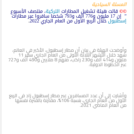
المسلة السياحية
©©
قالت هيئة تشغيل المطارات
التركية
، منتصف الأسبوع
” إن 17 مليون و776 ألف و793 شخصا سافروا عبر مطارات
إسطنبول
خلال الربع الأول من العام الجاري 2022
.
وأوضحت الهيئة في بيان أن مطار إسطنبول، الأكبر في العالم،
شهد خلال الأشهر الثلاثة الأولى من العام الجاري سفر 11
مليون و414 ألف و230 راكب، منهم 8 ملايين و490 ألف و727
عبر الخطوط الدولية.
وأشارت إلى أن عدد المسافرين عبر مطار إسطنبول زاد في الربع
الأول من العام الجاري، بنسبة 106%، مقارنة بالفترة نفسها
من العام الماضي 2021.