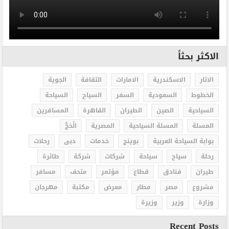
الاكثر بحثاً
الاثار
الاسكندرية
الامارات
الثقافة
الجوية
الخطوط
السعودية
السفر
السياح
السياحة
السياحية
الصين
الطيران
القاهرة
المسافرين
المسلة
المسلة السياحية
المصرية
الْحَجُّ
بوابة السياحة العربية
بوينج
خدمات
دبى
رحلات
رحلة
سياح
سياحة
شركات
شركة
طائرة
طيران
فنادق
قطاع
مؤتمر
متحف
مسافر
مشروع
مصر
مطار
معرض
مكتبة
مهرجان
وزارة
وزير
وزيرة
Recent Posts