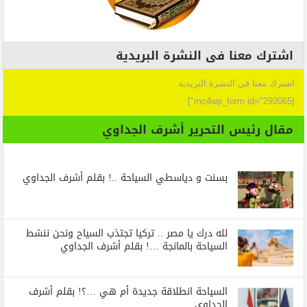
اشترك معنا فى النشرة البريدية
اشترك معنا فى النشرة البريدية
[mc4wp_form id="292065"]
مقال رئيس التحرير أشرف الجداوي
بسنت و دياسطي السياحة ..! بقلم أشرف الجداوي
لله درك يا مصر .. تركيا تجتذب السياح ونحن ننشط
السياحة بالمانجة …! بقلم أشرف الجداوي
السياحة انطلاقة جديدة أم هي …؟! بقلم أشرف
الجداوي