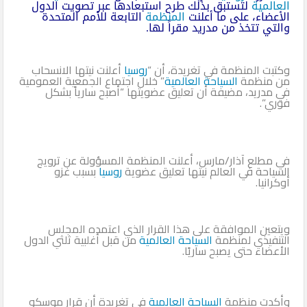
العالمية
لتستبق بذلك طرح استبعادها عبر تصويت الدول
الأعضاء، على ما أعلنت
المنظمة
التابعة للأمم المتحدة
والتي تتخذ من مدريد مقراً لها.
وكتبت المنظمة في تغريدة، أن “
روسيا
أعلنت نيتها الانسحاب
من منظمة
السياحة العالمية
” خلال اجتماع الجمعية العمومية
في مدريد، مضيفة أن تعليق عضويتها “أصبح سارياً بشكل
فوري”.
في مطلع آذار/مارس، أعلنت المنظمة المسؤولة عن ترويج
السياحة في العالم نيتها تعليق عضوية
روسيا
بسبب غزو
أوكرانيا.
ويتعين الموافقة على هذا القرار الذي اعتمده المجلس
التنفيذي لمنظمة
السياحة العالمية
من قبل أغلبية ثلثي الدول
الأعضاء حتى يصبح ساريًا.
وأكدت منظمة
السياحة العالمية
في تغريدة أن قرار موسكو