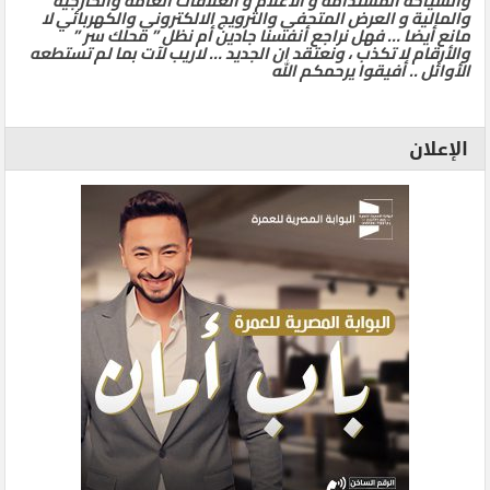
والسياحة المستدامة و الاعلام و العلاقات العامة والخارجية
والمالية و العرض المتحفي والترويج الالكتروني والكهربائي لا
مانع أيضا … فهل نراجع أنفسنا جادين أم نظل ” محلك سر ”
والأرقام لا تكذب ، ونعتقد ان الجديد … لاريب لآت بما لم تستطعه
الأوائل .. أفيقوا يرحمكم الله
الإعلان