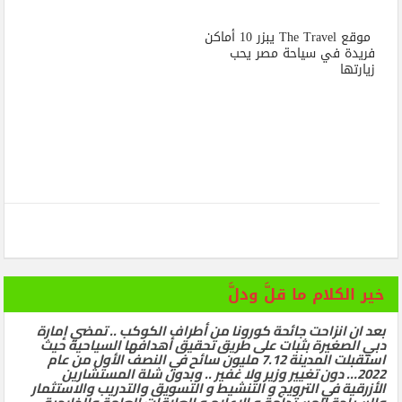
موقع The Travel يبزر 10 أماكن
فريدة في سياحة مصر يحب
زيارتها
خير الكلام ما قلَّ ودلَّ
بعد ان انزاحت جائحة كورونا من أطراف الكوكب .. تمضي إمارة
دبي الصغيرة بثبات على طريق تحقيق أهدافها السياحية حيث
استقبلت المدينة 7.12 مليون سائح في النصف الأول من عام
2022… دون تغيير وزير ولا غفير .. وبدون شلة المستشارين
الأزرقية في الترويج و التنشيط و التسويق والتدريب والاستثمار