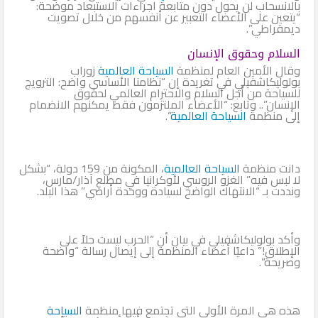
بالانسحاب لن يحول دون متابعة اجراءات الاستبعاد موضحة:
“يتعين على الأعضاء التعبير عن أنفسهم من خلال تصويت
ديمقراطي”.
السلام وحقوق الإنسان
وقال الأمين العام لمنظمة
السياحة العالمية
زوراب
بولوليكاشفيلي في تغريدة إن “نظامنا الأساسي واضح: الترويج
للسياحة من أجل السلام والاحترام العالمي لحقوق
الإنسان”.. وتابع: “الأعضاء الملتزمون فقط يمكنهم الانضمام
إلى منظمة
السياحة العالمية
”.
دانت منظمة
السياحة العالمية
، المكونة من 159 دولة، “بشكل
لا لبس فيه” الغزو الروسي لأوكرانيا في مطلع آذار/مارس،
ونددت بـ “الانتهاك الواضح لسيادة ووحدة أراضي” هذا البلد.
وأكد بولوليكاشفيلي في بيان أن “الحرب ليست حلاً على
الإطلاق!” داعيًا أعضاء المنظمة إلى إيصال رسالة “واضحة
وصريحة”.
هذه هي المرة الأولى التي تجتمع فيها منظمة
السياحة