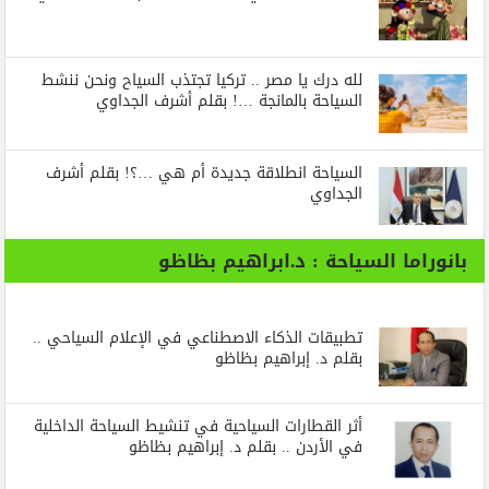
لله درك يا مصر .. تركيا تجتذب السياح ونحن ننشط
السياحة بالمانجة …! بقلم أشرف الجداوي
السياحة انطلاقة جديدة أم هي …؟! بقلم أشرف
الجداوي
بانوراما السياحة : د.ابراهيم بظاظو
تطبيقات الذكاء الاصطناعي في الإعلام السياحي ..
بقلم د. إبراهيم بظاظو
أثر القطارات السياحية في تنشيط السياحة الداخلية
في الأردن .. بقلم د. إبراهيم بظاظو