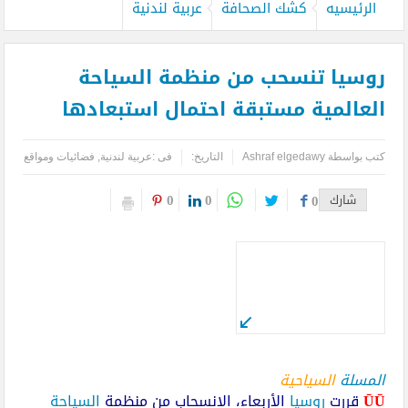
الرئيسيه
كشك الصحافة
عربية لندنية
روسيا تنسحب من منظمة السياحة
العالمية مستبقة احتمال استبعادها
كتب بواسطة
Ashraf elgedawy
التاريخ:
فى :
عربية لندنية
,
فضائيات ومواقع
0
0
شارك
0
المسلة
السياحية
ŪŪ
قررت
روسيا
الأربعاء، الانسحاب من منظمة
السياحة