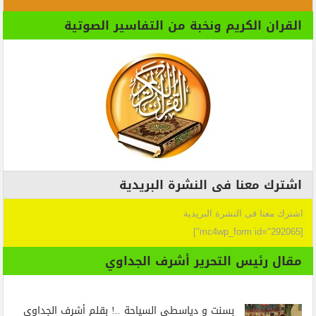
القران الكريم ونخبة من التفاسير الصوتية
اشترك معنا فى النشرة البريدية
اشترك معنا فى النشرة البريدية
[mc4wp_form id="292065"]
مقال رئيس التحرير أشرف الجداوي
بسنت و دياسطي السياحة ..! بقلم أشرف الجداوي