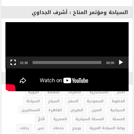
السياحة ومؤتمر المناخ : أشرف الجداوي
مشغل
الفيديو
33:38
00:00
الاكثر بحثاً
الاثار
الاسكندرية
الامارات
الثقافة
الجوية
الخطوط
السعودية
السفر
السياح
السياحة
السياحية
الصين
الطيران
القاهرة
المسافرين
المسلة
المسلة السياحية
المصرية
الْحَجُّ
بوابة السياحة العربية
بوينج
خدمات
دبى
رحلات