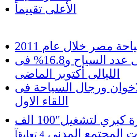
الأعلى تقييماً
ة مصر خلال عام 2011
سياحة مصر تتراجع 27.5 % ً فى عدد السياح و16.8% فى
الليالى أكتوبر الماضى
خوان ورجال السياحة فى
اللقاء الاول
موبينيل تطلق مبادرة كبري لتشغيل"100 الف
 المجتمع المدنى
4 تعليقآ