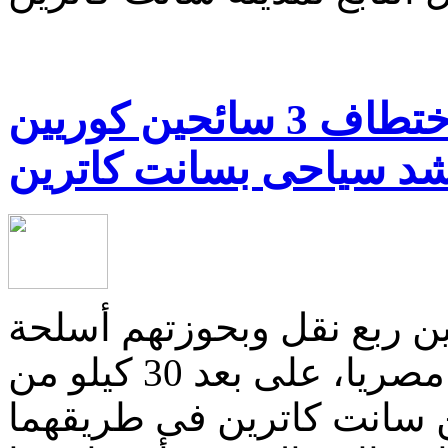
كلاكيت للمرة ال ....؟! اختطاف 3 سائحين كوريين
د سياحى بسانت كاترين
ن ربع نقل وبحوزتهم أسلحة
آلية ثلاثة سائحين كوريين ومرشد مصريا، على بعد 30 كيلو من
 سانت كاترين فى طريقهما