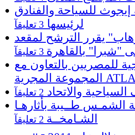
يجوث للسياحة والفنادق
لرئيسها
3 تعليقآ
هاب" يقرر الترشح لمقعد
لى "شبرا" بالقاهرة
3 تعليقآ
 للمصريين بالتعاون مع
ATLASZ Wor
 السياحية والاتحاد
2 تعليقآ
 الشمـس طــيبة بأثارهـا
الشـامخــة
2 تعليقآ