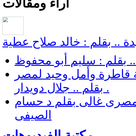
أراء ومقالات
ة .. بقلم : خالد صلاح عطية
.. بقلم : سليم أبو محفوظ
 قاطرة وأمل وحيد لمصر
. بقلم .. جلال دويدار
مصرى غالى بقلم د حسام
الصيفى
مكتبة الفيديوهات