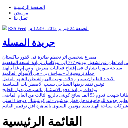
الصفحة الرئيسية
من نحن
اتصل بنا
| الجمعة 24 فبراير 2012 - 12:49 م
RSS Feed
جريدة المسلة
مصرع شخصين اثر تحطم طائرة فى لاهور بباكستان
 عن تشغيل بيوينج 777 إلى نيوكاسل لزيادة السعة المقعدية
سياحة سوريا تشارك فى إفتتاح فعاليات معرض أو تي إم غداً بالهند
حملة ترويجية لـ «سياحة دبي» في الأسواق العالمية
الاتحاد للطيران تسير رحلات يومية الى واشنطن الشهر المقبل
تونس تفقد بريقها السياحي بسبب الاضطرابات السياسية
توقعات بزيادة تدفق الاستثمار تالسياحى بدول الخليج
دت قدوم 53 ألف سائح كويتى بالربع الثالث من العام الماضى
 شركات سياحة الهند يعقد مؤتمره السنوى بالقاهرة افق نوفمبر القادم
القائمة الرئيسية