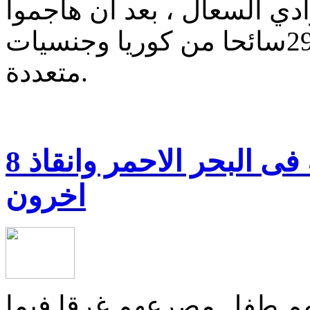
دي السعال ، بعد أن هاجموا
الأتوبيس السياحي الذى كان يقل29سائحا من كوريا وجنسيات
متعددة.
مصرع 3 سياح المان بغواصة فى البحر الاحمر وانقاذ 8
اخرون
 بينهم طفل مصرعهم غرقا فيما