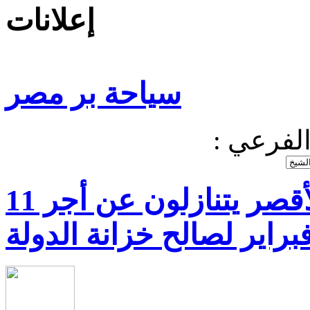
إعلانات
سياحة بر مصر
 الفرعي
موظفو الجمارك بمطار الأقصر يتنازلون عن أجر 11
براير لصالح خزانة الدولة