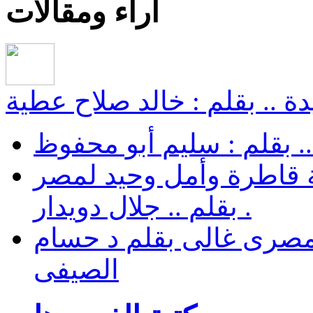
أراء ومقالات
ة .. بقلم : خالد صلاح عطية
.. بقلم : سليم أبو محفوظ
 قاطرة وأمل وحيد لمصر
. بقلم .. جلال دويدار
مصرى غالى بقلم د حسام
الصيفى