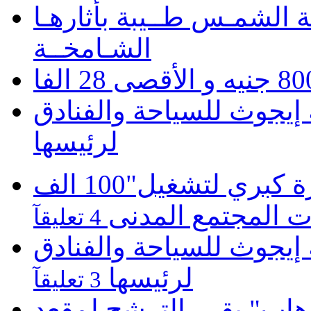
 الشمـس طــيبة بأثارهـا
الشـامخــة
يجوث للسياحة والفنادق
لرئيسها
موبينيل تطلق مبادرة كبري لتشغيل"100 الف
 المجتمع المدنى
4 تعليقآ
يجوث للسياحة والفنادق
لرئيسها
3 تعليقآ
هاب" يقرر الترشح لمقعد