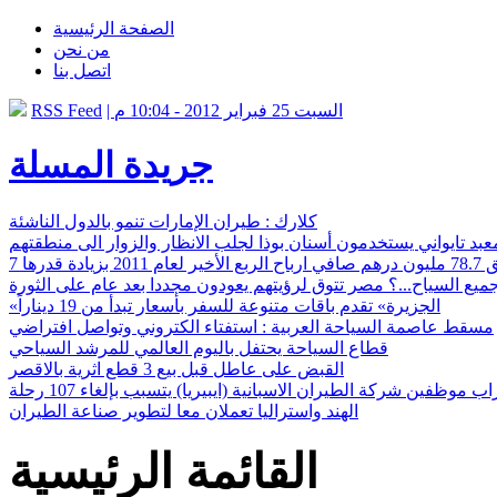
الصفحة الرئيسية
من نحن
اتصل بنا
| السبت 25 فبراير 2012 - 10:04 م
RSS Feed
جريدة المسلة
كلارك : طيران الإمارات تنمو بالدول الناشئة
عبد تايواني يستخدمون أسنان بوذا لجلب الانظار والزوار الى منطقتهم
ميع السياح...؟ مصر تتوق لرؤيتهم يعودون مجددا بعد عام على الثورة
«الجزيرة» تقدم باقات متنوعة للسفر بأسعار تبدأ من 19 ديناراً
مسقط عاصمة السياحة العربية : استفتاء الكتروني وتواصل افتراضي
قطاع السياحة يحتفل باليوم العالمي للمرشد السياحي
القبض على عاطل قبل بيع 3 قطع اثرية بالاقصر
ب موظفين شركة الطيران الاسبانية (ايبيريا) يتسبب بإلغاء 107 رحلة
الهند واستراليا تعملان معا لتطوير صناعة الطيران
القائمة الرئيسية