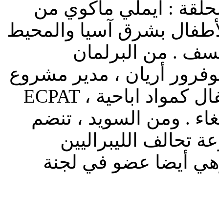
لقة : ايملي ماكوي من
لأطفال بشرق آسيا والمحيط
يسف . من البرلمان
رور أريان ، مدير مشروع
ECPAT ، الذي يهدف الى إنهاء الاتجار بالاطفال كمواد اباحية
ء . ومن السويد ، تنضم
ة تحالف الليبراليين
وهي أيضا عضو في لجنة