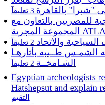
لى "شبرا" بالقاهرة
3 تعليقآ
 للمصريين بالتعاون مع
ATLASZ Wor
 السياحية والاتحاد
2 تعليقآ
 الشمـس طــيبة بأثارهـا
الشـامخــة
2 تعليقآ
Egyptian archeologists re
Hatshepsut and explain r
التقيم