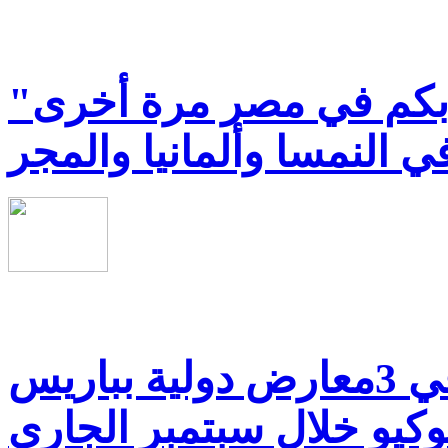
 بكم في مصر مرة أخرى"
ي النمسا وألمانيا والمجر
سياحة أبوظبى تشارك في 3معارض دولية بباريس
يو خلال سبتمبر الجاري