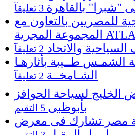
لى "شبرا" بالقاهرة
3 تعليقآ
 للمصريين بالتعاون مع
ATLASZ Wor
 السياحية والاتحاد
2 تعليقآ
 الشمـس طــيبة بأثارهـا
الشـامخــة
2 تعليقآ
الخليج لسياحة الحوافز
بأبوظبى
5 التقيم
 تشارك فى معرض Cottm السياحى بالصين
ابريل المقبل
3 التقيم