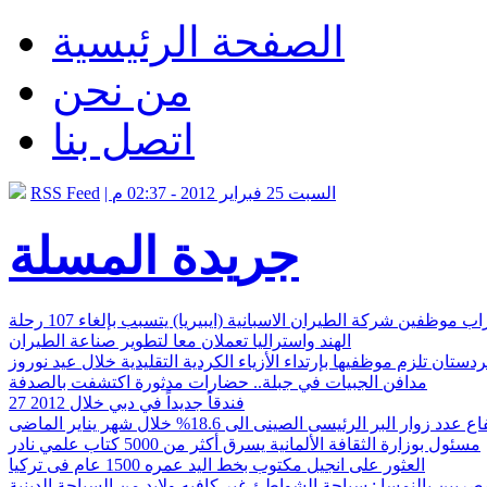
الصفحة الرئيسية
من نحن
اتصل بنا
| السبت 25 فبراير 2012 - 02:37 م
RSS Feed
جريدة المسلة
ب موظفين شركة الطيران الاسبانية (ايبيريا) يتسبب بإلغاء 107 رحلة
الهند واستراليا تعملان معا لتطوير صناعة الطيران
ستان تلزم موظفيها بإرتداء الأزياء الكردية التقليدية خلال عيد نوروز
مدافن الجبيات في جبلة.. حضارات مدثورة اكتشفت بالصدفة
27 فندقاً جديداً في دبي خلال 2012
 عدد زوار البر الرئيسى الصينى الى 18.6% خلال شهر يناير الماضى
مسئول بوزارة الثقافة الألمانية يسرق أكثر من 5000 كتاب علمي نادر
العثور على انجيل مكتوب بخط اليد عمره 1500 عام فى تركيا
صريين بالنمسا : سياحة الشواطئ غير كافيه ولابد من السياحة الدينية