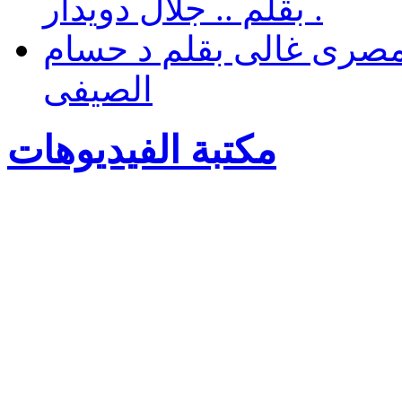
. بقلم .. جلال دويدار
مصرى غالى بقلم د حسام
الصيفى
مكتبة الفيديوهات