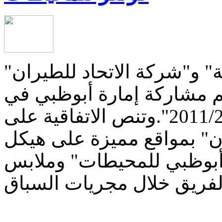
" و"شركة الاتحاد للطيران"
عم مشاركة إمارة أبوظبي في
"سباق فولفو للمحيطات 2011/2012".وتنص الاتفاقية على
ان" بمواقع مميزة على هيكل
أبوظبي للمحيطات" وملابس