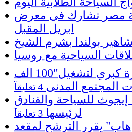
 السياحة الطلابية اليوم
 تشارك فى معرض Cottm السياحى بالصين
ابريل المقبل
هير بولندا بشرم الشيخ
اقات السياحية مع روسيا
موبينيل تطلق مبادرة كبري لتشغيل"100 الف
 المجتمع المدنى
4 تعليقآ
يجوث للسياحة والفنادق
لرئيسها
3 تعليقآ
هاب" يقرر الترشح لمقعد