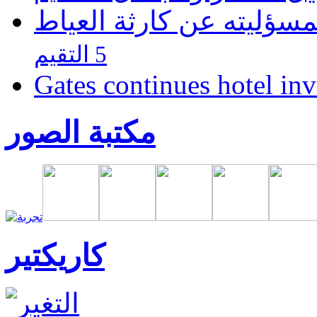
مسؤليته عن كارثة العياط
5 التقيم
Gates continues hotel in
مكتبة الصور
كاريكتير