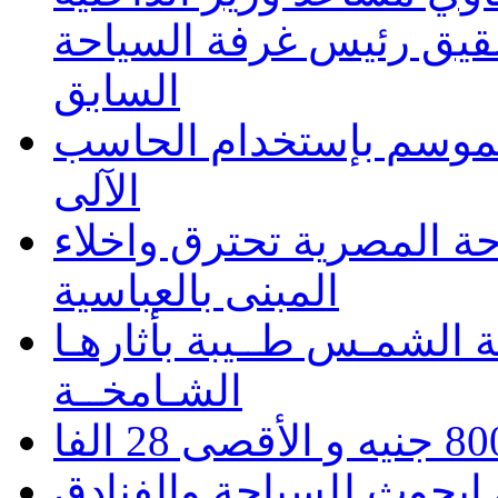
شقيق رئيس غرفة السياحة
السابق
 الموسم بإستخدام الحاسب
الآلى
حة المصرية تحترق واخلاء
المبنى بالعباسية
 الشمـس طــيبة بأثارهـا
الشـامخــة
يجوث للسياحة والفنادق