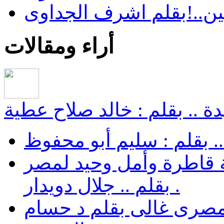
ن..!بقلم اشرف الجداوى
أراء ومقالات
ة .. بقلم : خالد صلاح عطية
.. بقلم : سليم أبو محفوظ
 قاطرة وأمل وحيد لمصر
. بقلم .. جلال دويدار
مصرى غالى بقلم د حسام