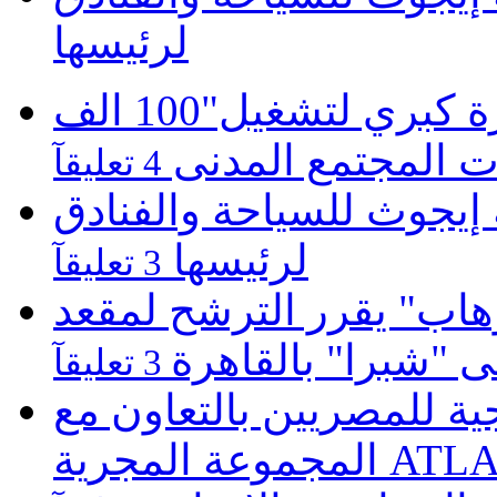
لرئيسها
موبينيل تطلق مبادرة كبري لتشغيل"100 الف
 المجتمع المدنى
4 تعليقآ
يجوث للسياحة والفنادق
لرئيسها
3 تعليقآ
هاب" يقرر الترشح لمقعد
لى "شبرا" بالقاهرة
3 تعليقآ
 للمصريين بالتعاون مع
ATLASZ Wor