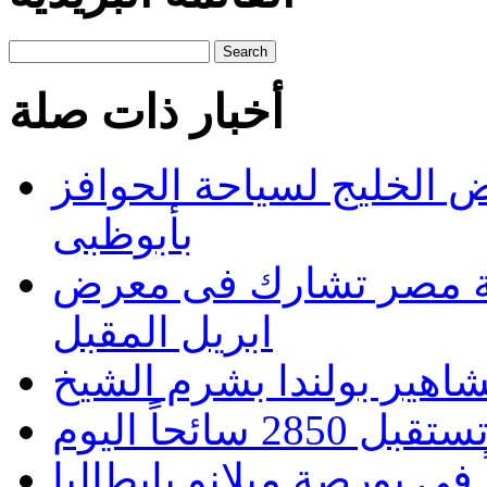
Search
أخبار ذات صلة
الخليج لسياحة الحوافز
بأبوظبى
 تشارك فى معرض Cottm السياحى بالصين
ابريل المقبل
هير بولندا بشرم الشيخ
 سائحاً اليوم