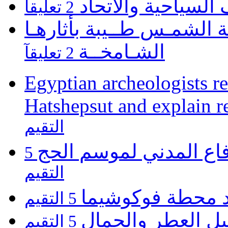
 السياحية والاتحاد
2 تعليقآ
 الشمـس طــيبة بأثارهـا
الشـامخــة
2 تعليقآ
Egyptian archeologists re
Hatshepsut and explain r
التقيم
فاع المدني لموسم الحج
5
التقيم
يد محطة فوكوشيما
5 التقيم
يل العطر والجمال
5 التقيم