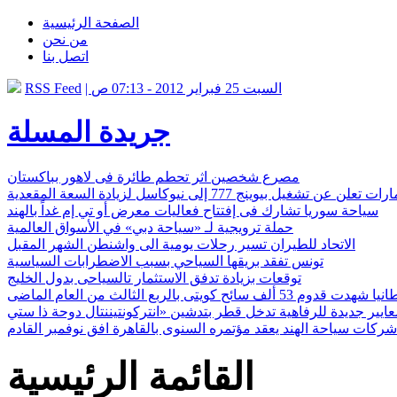
الصفحة الرئيسية
من نحن
اتصل بنا
| السبت 25 فبراير 2012 - 07:13 ص
RSS Feed
جريدة المسلة
مصرع شخصين اثر تحطم طائرة فى لاهور بباكستان
 عن تشغيل بيوينج 777 إلى نيوكاسل لزيادة السعة المقعدية
سياحة سوريا تشارك فى إفتتاح فعاليات معرض أو تي إم غداً بالهند
حملة ترويجية لـ «سياحة دبي» في الأسواق العالمية
الاتحاد للطيران تسير رحلات يومية الى واشنطن الشهر المقبل
تونس تفقد بريقها السياحي بسبب الاضطرابات السياسية
توقعات بزيادة تدفق الاستثمار تالسياحى بدول الخليج
دت قدوم 53 ألف سائح كويتى بالربع الثالث من العام الماضى
 شركات سياحة الهند يعقد مؤتمره السنوى بالقاهرة افق نوفمبر القادم
القائمة الرئيسية