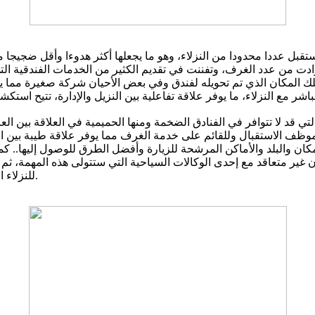
تستقبل عددا محدودا من النزلاء، وهو ما يجعلها أكثر هدوءا وأقل ضجيجا 
دت من عدد الغرف، وتفننت في تقديم الكثير من الخدمات الفندقية الت
ة تمتلك المكان الذي تم تحويله لفندق وفي بعض الأحيان شركة صغيرة مم
لتي قد لا تتوافر في الفنادق الضخمة ومنها الحميمية في العلاقة بين الع
م لموظف الاستقبال وللقائم على خدمة الغرف مما يوفر علاقة طيبة بين 
ان والبلد والأماكن المرشحة للزيارة وأفضل الطرق للوصول إليها.. كما
ن غير متعاقد مع إحدى الوكالات السياحية التي ستتولى هذه المهمة، ثم إن
للنزلاء الاستمتاع بتناول إفطارهم في شرفة الفندق المطلة على أجواء المدينة.