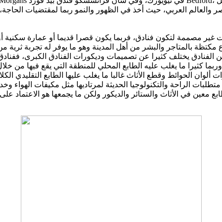
يا في مصر والعالم العربي، حيث أخذ في الظهور والنمو ربما لمقتضيات الح
يات غير مصممة لتكون فنادق، فربما يكون قصرا قديما أو عمارة سكنية أ
كتظة بالمتاجر والبشر من أهل المدينة وهو ما يوفر له تجربة ثرية من 
من الفنادق يختلف كثيرا عن تصميمات وديكورات الفنادق الكبرى، ففنادق ال
ة وربما كثيرا ما يغلب عليه الطابع المحلي للمنطقة التي يقع فيها من خل
ارات ألوان الحوائط وقطع الأثاث غالبا ما يغلب عليها الطابع التقليدي ا
فير متطلبات الراحة والتكنولوجيا الحديثة لمرتاديها مثل مكيفات الهواء