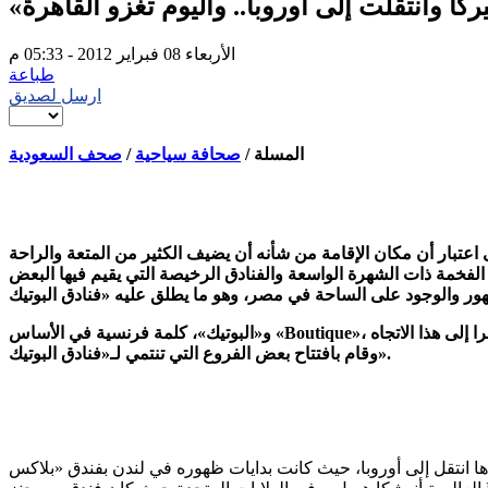
ركا وانتقلت إلى أوروبا.. واليوم تغزو القاهرة
الأربعاء 08 فبراير 2012 - 05:33 م
طباعة
ارسل لصديق
المسلة /
صحافة سياحية
/
صحف السعودية
اعتبار أن مكان الإقامة من شأنه أن يضيف الكثير من المتعة والراحة
 الفخمة ذات الشهرة الواسعة والفنادق الرخيصة التي يقيم فيها البعض
و«البوتيك»، كلمة فرنسية في الأساس «Boutique»، وتعني المتجر الصغير، ومن ثم يختلف فندق البوتيك كثيرا في طابعه عن الفنادق الكبرى والسلاسل العالمية الشهيرة، والتي بعضها انضم مؤخرا إلى هذا الاتجاه
وقام بافتتاح بعض الفروع التي تنتمي لـ«فنادق البوتيك».
حيث كانت بدايات ظهوره في لندن بفندق «بلاكس» Blakes، والذي صممت ديكوراته المصممة