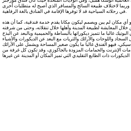
العالمية أنوشكا همبل، وفي الولايات المتحدة حيث كان فندق مورجنز Morgans في نيويورك، وفي سان فرانسسكو فندق بيد فورد Bedford، بدأ بعدها في الظهور والانتشار تباعا في بلدان عدة حول العالم، مثل
اجة، وربما لاختلاف طبيعة السائح والمسافر الذي أصبح له متطلبات أخرى
في رحلاته السياحية قد لا توفرها الإقامة في الفنادق بالغة الرفاهية.
و أي مكان لم يبن ويصمم ليكون مكانا يقدم خدمة فندقية، كما أن هذه
خلال المعايشة لطبيعة المدينة وأهلها خلال تنقلاته، وحتى من شرفته
بوتيك غالبا ما تتميز ديكوراتها بالبساطة والحميمية وبالبعد عن البذخ
ال السجاد واللوحات والأرائك والثريات مع البعد عن الديكورات والأشياء
لكلاسيكي، فبهو الفندق غالبا ما يكون صغير المساحة ويشمل على الأرائك
 وخدمات الإنترنت والحمامات المزودة بالجاكوزي، وقد تكون كل غرفة من