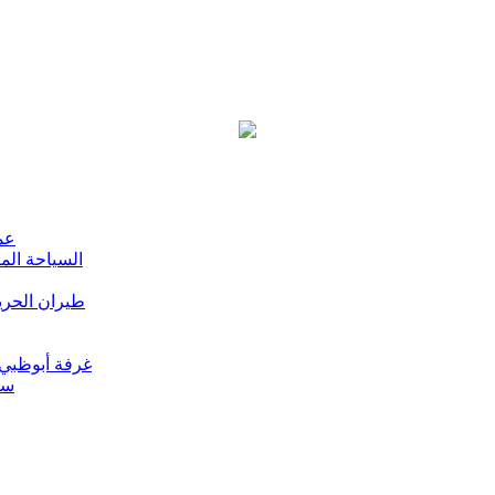
عم
السياحة الم
طيران الحرير ا
غرفة أبوظبي 
سي