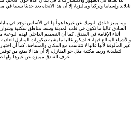
تايلاند وإسبانيا وتركيا وماليزيا، إلا أن هذا الاتجاه يعد حديثا نسب
وما يميز فنادق البوتيك عن غيرها هو أنها في الأساس توجد في بنا
الفنادق غالبا ما تكون في قلب المدينة وسط مناطق سكنية وشوارع م
أثناء الإقامة في الفندق، كما أن التصميم الداخلي لهذه النوعية 
والأشياء المبالغ فيها، فالديكور غالبا ما يشبه ديكورات المنازل العادي
غير المألوفة لأنها غالبا لا تتناسب مع المكان والمساحة، كما أن اختي
التقليدية وربما مكتبة مثل جو المنازل، إلا أن هذا لا يمنع من تو
غرف الفندق مميزة عن غيرها ولها طابع معين في الأثاث والستائر والديكور ولكن ما يجمعها هو الاعتماد على الديكورات ذات الطابع التقليدي التي تميز المكان أو المدينة عن غيرها.