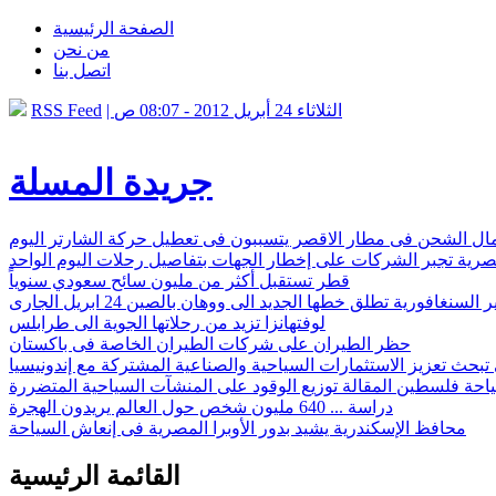
الصفحة الرئيسية
من نحن
اتصل بنا
| الثلاثاء 24 أبريل 2012 - 08:07 ص
RSS Feed
جريدة المسلة
ال الشحن فى مطار الاقصر يتسببون فى تعطيل حركة الشارتر اليوم
صرية تجبر الشركات على إخطار الجهات بتفاصيل رحلات اليوم الواحد
قطر تستقبل أكثر من مليون سائح سعودي سنوياً
لسنغافورية تطلق خطها الجديد الى ووهان بالصين 24 ابريل الجارى
لوفتهانزا تزيد من رحلاتها الجوية الى طرابلس
حظر الطيران على شركات الطيران الخاصة فى باكستان
تبحث تعزيز الاستثمارات السياحية والصناعية المشتركة مع إندونيسيا
احة فلسطين المقالة توزيع الوقود على المنشآت السياحية المتضررة
دراسة ... 640 مليون شخص حول العالم يريدون الهجرة
محافظ الإسكندرية يشيد بدور الأوبرا المصرية فى إنعاش السياحة
القائمة الرئيسية