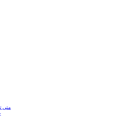
متى ت
خ