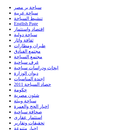
سياحة بر مصر
سياحة عربية
تنشيط السياحة
English Page
اقتصاد واستثمار
سياحة دولية
ثقافة واثار
طيران ومطارات
مجتمع الفنادق
مجتمع السياحة
غرف سياحية
ابحاث ودراسات سياحية
ديوان الوزارة
اجندة المناسبات
حصاد السياحة 2011
حكومة
شئون مصرية
سياحة وبيئة
اخبار الحج والعمرة
صحافة سياحية
استثمار عقارى
تحقيقات وتقارير
اخبار متنوعة