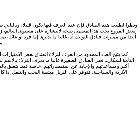
ونظرا لطبيعة هذه الفنادق فإن عدد الغرف فيها يكون قليلا، وبالتالي 
بعض الفروع تحت هذا المسمى نتيجة لانتشاره على مستوى العالم، زا
أيضا من مميزات فنادق البوتيك أنه غالبا ما يديرها إما فرد أو عائل
مباشر مع النزلاء، ما يوفر علاقة تفاعلية بين النزيل والإدارة، تتيح استكشاف وتقييم رؤية النزلاء ومدى رضاهم عن الخدمة المقدمة في المكان.
كما يتيح العدد المحدود من الغرف لنزلاء الفندق بعض الامتيازات ا
التامة للمكان.. ففي الفنادق الصغيرة غالبا ما يعرف النزلاء بالاس
أكبر ومساعدتهم والإجابة عن استفساراتهم، خاصة فيما يتعلق بالمك
الأثرية والسياحية، فتوفر على النزيل مشقة البحث والتنقل إذا كا