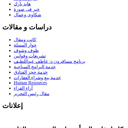
هايد بارك
خبر فى صورة
شكاوى وعمال
دراسات و مقالات
كاتب ومقال
حوار المسلة
طوف وشوف
تشريعات وقوانين
برنامج مسافرون د: عاطف عبداللطيف
خدمة البرامج السياحية
خدمة حجز الفنادق
خدمة بيع وشراء العقارات
Human Resources
آراء القراء
مقال رئيس التحرير
إعلانات