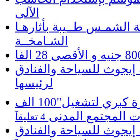
الآلى
 الشمـس طــيبة بأثارهـا
الشـامخــة
يجوث للسياحة والفنادق
لرئيسها
موبينيل تطلق مبادرة كبري لتشغيل"100 الف
 المجتمع المدنى
4 تعليقآ
يجوث للسياحة والفنادق