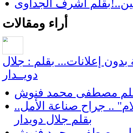
ن..!بقلم اشرف الجداوى
أراء ومقالات
بدون إعلانات... بقلم : جلال
دويــدار
 بقلم مصطفى محمد فنوش
هل تشفي عودة‮ "رحلات الأحلام‮" .. ‬جراح صناعة الأمل..
بقلم جلال دويدار
. بقلم مصطفى محمد فنوش