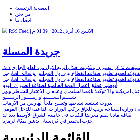
الصفحة الرئيسية
من نحن
اتصل بنا
RSS Feed
| الاثنين 16 أبريل 2012 - 01:39 م
جريدة المسلة
225 بيعات تذاكر الطيران بالكويت خلال الربع الاول من العام الجارى
ة تؤكد أهمية تطوير صناعة القطاع بين دول المجلس والعالم الخارجي
ة تؤكد أهمية تطوير صناعة القطاع بين دول المجلس والعالم الخارجي
أبوظبى تطلق أعمال القمة العالمية لصناعة الطيران اليوم
ن وعدم رد الاعتبار للشاطر ونور
شــــم النســـيم و زهــــور الربيــــع
بيروت تستعيد نشاطها وتصبح ملجأ الهاربين من الأزمات
 ) وزارة السياحة ترتب للحاق بركب الوزارات الداعمة للدخل القومي
ثقافة مادبا تقيم معرضاً للكتاب في جامعة الشرق الأوسط بعد غد
حزب الحمير في كردستان يدشن تمثالا لرمزه
القائمة الرئيسية