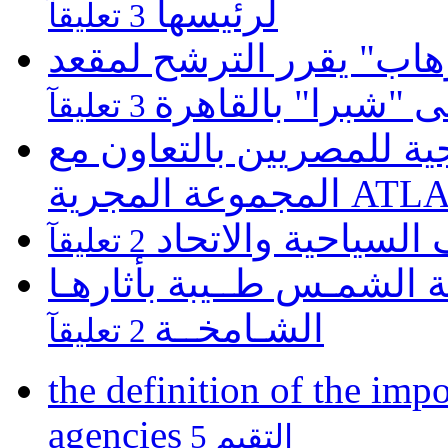
لرئيسها
3 تعليقآ
هاب" يقرر الترشح لمقعد
لى "شبرا" بالقاهرة
3 تعليقآ
 للمصريين بالتعاون مع
عة المجرية
 السياحية والاتحاد
2 تعليقآ
 الشمـس طــيبة بأثارهـا
الشـامخــة
2 تعليقآ
the definition of the impo
agencies
5 التقيم