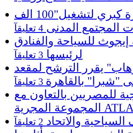
موبينيل تطلق مبادرة كبري لتشغيل"100 الف
 المجتمع المدنى
4 تعليقآ
يجوث للسياحة والفنادق
لرئيسها
3 تعليقآ
هاب" يقرر الترشح لمقعد
لى "شبرا" بالقاهرة
3 تعليقآ
 للمصريين بالتعاون مع
ATLASZ Wor
 السياحية والاتحاد
2 تعليقآ