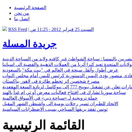
الصفحة الرئيسية
من نحن
اتصل بنا
| السبت 25 فبراير 2012 - 11:25 ص
RSS Feed
جريدة المسلة
صريين بالنمسا : سياحة الشواطئ غير كافيه ولابد من السياحة الدينية
ولايات المتحدة تعيد كنزا أثريا من العملات الذهبية والفضية الى اسبانيا
عرض أطول وأثقل سبحة في العالم في "بيت مكة" بالسعودية
ادى منصور يؤدى اليمين الدستورية كرئيس لليمن أمام مجلس النواب
مصرع شخصين اثر تحطم طائرة فى لاهور بباكستان
 عن تشغيل بيوينج 777 إلى نيوكاسل لزيادة السعة المقعدية
سياحة سوريا تشارك فى إفتتاح فعاليات معرض أو تي إم غداً بالهند
حملة ترويجية لـ «سياحة دبي» في الأسواق العالمية
الاتحاد للطيران تسير رحلات يومية الى واشنطن الشهر المقبل
تونس تفقد بريقها السياحي بسبب الاضطرابات السياسية
القائمة الرئيسية