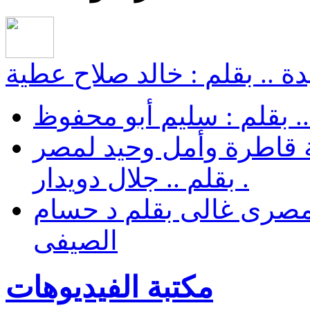
ة .. بقلم : خالد صلاح عطية
.. بقلم : سليم أبو محفوظ
 قاطرة وأمل وحيد لمصر
. بقلم .. جلال دويدار
مصرى غالى بقلم د حسام
الصيفى
مكتبة الفيديوهات