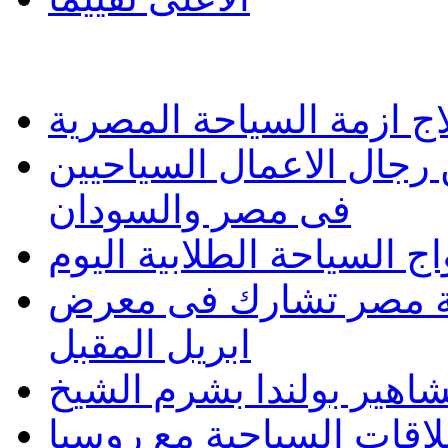
اج ازمة السياحة المصرية
رجال الاعمال السياحيين
فى مصر والسودان
 السياحة الطلابية اليوم
 تشارك فى معرض Cottm السياحى بالصين
ابريل المقبل
هير بولندا بشرم الشيخ
اقات السياحية مع روسيا