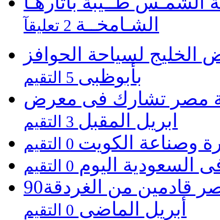
 الشمـس طــيبة بأثارهـا
الشـامخــة
2 تعليقآ
الخليج لسياحة الحوافز
بأبوظبى
5 التقيم
 تشارك فى معرض Cottm السياحى بالصين
ابريل المقبل
3 التقيم
رة وصناعة الكويت
0 التقيم
فى السعودية اليوم
0 التقيم
90ألف سائح زاروا القاهرة والآقصر قادمين من الغردقة
أبريل الماضى
0 التقيم