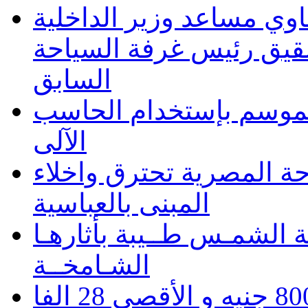
وي مساعد وزير الداخلية
شقيق رئيس غرفة السياحة
السابق
 الموسم بإستخدام الحاسب
الآلى
حة المصرية تحترق واخلاء
المبنى بالعباسية
 الشمـس طــيبة بأثارهـا
الشـامخــة