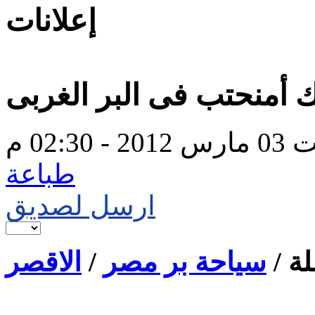
إعلانات
لك أمنحتب فى البر الغربى
- 02:30 م
طباعة
ارسل لصديق
ة /
سياحة بر مصر
/
الاقصر