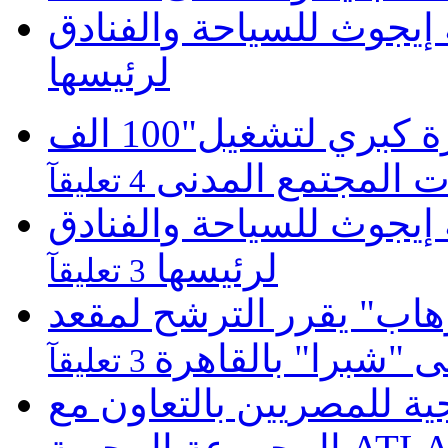
يجوث للسياحة والفنادق
لرئيسها
موبينيل تطلق مبادرة كبري لتشغيل"100 الف
 المجتمع المدنى
4 تعليقآ
يجوث للسياحة والفنادق
لرئيسها
3 تعليقآ
هاب" يقرر الترشح لمقعد
لى "شبرا" بالقاهرة
3 تعليقآ
 للمصريين بالتعاون مع