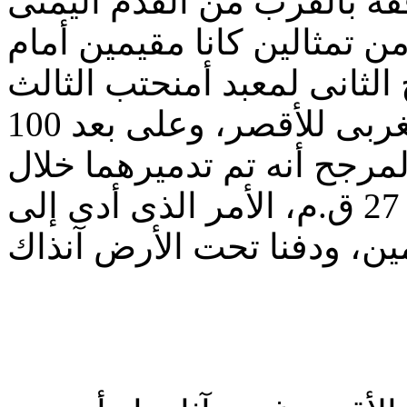
فة بالقرب من القدم اليمنى
ن تمثالين كانا مقيمين أمام
لثانى لمعبد أمنحتب الثالث
الموجود بمنطقة القرنة بالبر الغربى للأقصر، وعلى بعد 100
مرجح أنه تم تدميرهما خلال
الزلزال الذى وقع فى مصر عام 27 ق.م، الأمر الذى أدى إلى
ين، ودفنا تحت الأرض آنذاك