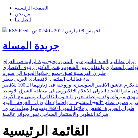
الصفحة الرئيسية
من نحن
اتصل بنا
| الخميس 08 مارس 2012 - 02:40 ص
RSS Feed
جريدة المسلة
ايران تطالب بالغاء التأشيرة بين البلدين وفتح بنوك ايرانية في العراق
ة للتواصل الحضاري والثقافي بين الشعوب بقلم. الدكتور رؤوف الانصاري
طيران الفرنسية تعلق جميع رحلاتها الجوية الى سوريا
بدء فعاليات الملتقى الاقتصادي العربي بقطر
رم عاشق الاقصر السويسرى وزوجته فى زيارتهما الـ 100 للاقصر
ردن مقرا للاتحاد الدولى للاعلام الالكترونى فى منطقة الشرق الاوسط
مهدي مبروك يؤكد مواصلة تعزيز التعاون الثقافي التونسى مع الكويت
"طيران الجزيرة" تخفض رحلاتها لسوريا 66% وتعوضها بجهات أخرى
شركة التطوير والاستثمار السياحي تفوز بجوائز عالمية
القائمة الرئيسية