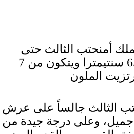
لملك أمنحتب الثالث حتى
الآن، حيث يبلغ ارتفاعه 13 مترًا و65 سنتيمترا ويتكون من 7
تب الثالث جالساً على عرش
جميل، وعلى درجة جيدة من