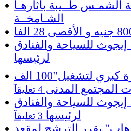
 الشمـس طــيبة بأثارهـا
الشـامخــة
يجوث للسياحة والفنادق
لرئيسها
موبينيل تطلق مبادرة كبري لتشغيل"100 الف
 المجتمع المدنى
4 تعليقآ
يجوث للسياحة والفنادق
لرئيسها
3 تعليقآ
هاب" يقرر الترشح لمقعد