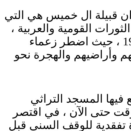
ن قبيلة ال خميس هي التي
ورات القومية والعربية ،
وبقي تحت إشرافها حتى ثورة 1968 ، حيث اضطر زعماء
هم وأراضيهم والهجرة نحو
 فيها المسجد التراثي
قت حتى الآن ، في اقتصر
 تفقدية للوقف السني قبل