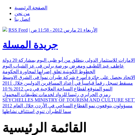
الصفحة الرئيسية
من نحن
اتصل بنا
| الأربعاء 21 مارس 2012 - 11:58 ص
RSS Feed
جريدة المسلة
لامارات للاستثمار الدولى ينطلق من أبو ظبى اليوم بمشاركة 20 دولة
عاطف عبد اللطيف ومعرض بورصة برلين فى عز الشباب اليوم
الخطوط الكويتية تعلق إضرابها لمحاورة الحكومة
لاتحاد يحصل على جائزة أسرع شركة طيران نمواً فى الشرق الاوسط
مسقط تسجل رقماً قياسياً في أعداد المسافرين الدوليين خلال 2011
10 % النمو المتوقع لقطاع السياحة العلاجية في دبي 2012
رمزي الحرايري رئيسا للزواد لخدمات تطبيقات المحمول
SEYCHELLES MINISTRY OF TOURISM AND CULTURE SET
مسؤولون يتوقعون نمو القطاع السياحي في الأردن خلال العام 2012
سما للطيران تنوي استئناف نشاطها
القائمة الرئيسية