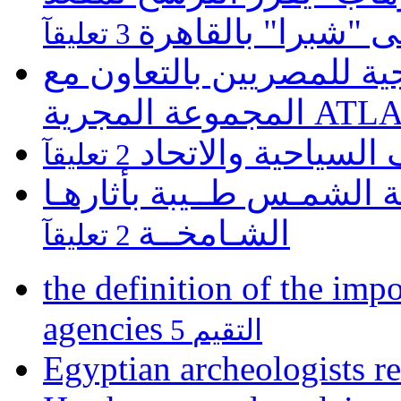
لى "شبرا" بالقاهرة
3 تعليقآ
 للمصريين بالتعاون مع
ATLASZ Wor
 السياحية والاتحاد
2 تعليقآ
 الشمـس طــيبة بأثارهـا
الشـامخــة
2 تعليقآ
the definition of the impo
agencies
5 التقيم
Egyptian archeologists re