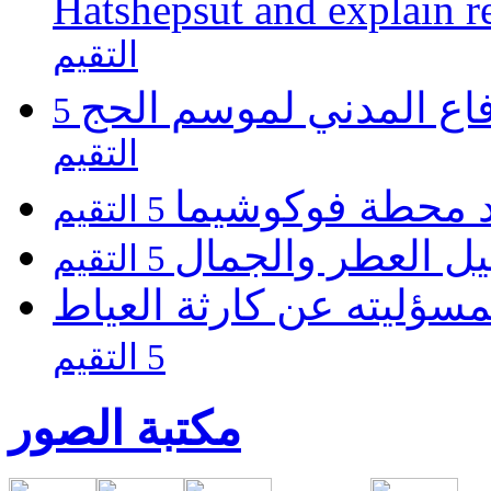
Hatshepsut and explain r
التقيم
فاع المدني لموسم الحج
5
التقيم
يد محطة فوكوشيما
5 التقيم
يل العطر والجمال
5 التقيم
مسؤليته عن كارثة العياط
5 التقيم
مكتبة الصور