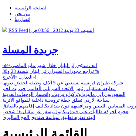
الصفحة الرئيسية
من نحن
اتصل بنا
| السبت 23 يونية 2012 - 03:56 ص
RSS Feed
جريدة المسلة
669 الف سائح زار اليابان خلال شهر مايو الماضى
تراجع حجوزات الطيران فى لبنان بنسبة 28 و30 %
العدل.. «الأعرج»!
شركة طيران فرنسية تستغني عن 5 آلاف وظيفة لخفض ديونها
معايعة تستقبل رئيس الاتحاد السرياني العالمي فى بت لحم
السعوديون إلى ماليزيا وتركيا وأوروبا.. وانحسار الوجهات العربية
سياحة الاردن تطلق خطة ترويجية داخلية للمواقع الاثرية
ب المصابين الليبيين ومرافقيهم دون سداد تكاليف إقامتهم بالفنادق
هجوم لحركة طالبان على فندق بكابول يسفر عن مقتل 16 شخص
الهند تعتزم تطبيق سياسة صندوق الحج الماليزي
القائمة الرئيسية