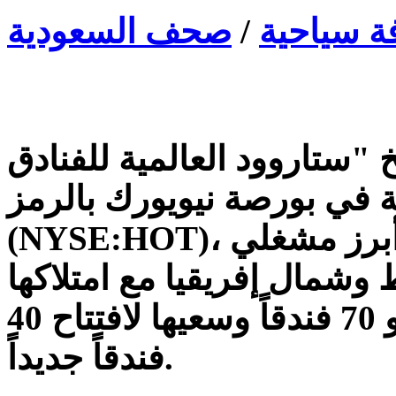
 سياحية
/
صحف السعودية
 "ستاروود العالمية للفنادق
 في بورصة نيويورك بالرمز
(NYSE:HOT)، مكانتها الرائدة كواحدة من أبرز مشغلي
وشمال إفريقيا مع امتلاكها
محفظة متميزة تضم حالياً نحو 70 فندقاً وسعيها لافتتاح 40
فندقاً جديداً.