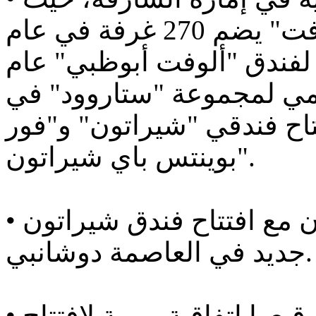
تعتزم الشركة افتتاح فندق "ألوفت" يضم 270 غرفة في عام
اجح لفندق "ألوفت أبوظبي" عام
رسمي لمجموعة "ستاروود" في
تاح فندقي "شيراتون" و"فور
بوينتس باي شيراتون".
• دخول "ستاروود" إلى طاجيكستان مع افتتاح فندق شيراتون
جديد في العاصمة دوشانبي.
• عودة "ستاروود" إلى العراق مع توقيعها اتفاقية مهمة لافتتاح