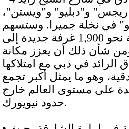
ريجس" و"دبليو" و"ويستن"،
يو" في نخلة جميرا. وستسهم
هذه العقارات الأربعة في إضافة نحو 1,900 غرفة جديدة إلى
بحلول عام 2017. ومن شأن ذلك أن يعزز مكانة
 الرائد في دبي مع امتلاكها
حمل 5 علامات فندقية، وهو ما يمثل أكبر تجمع
دة على مستوى العالم خارج
حدود نيويورك.
• إطلاق علامة "ألوفت" الفندقية في إمارة الشارقة، حيث