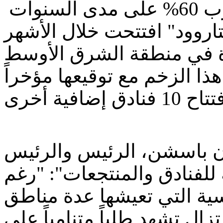
ويمثل هذا النمو زيادة تقارب 60% على مدى السنوات
اروود" افتتحت خلال الأشهر
 فنادق جديدة في منطقة الشرق الأوسط
ذا الزخم مع توقيعها مؤخراً
ان باسشن، الرئيس والرئيس
ة للفنادق والمنتجعات": "رغم
اسية التي تعيشها عدة مناطق
تزال تشهد طلباً متنامياً على