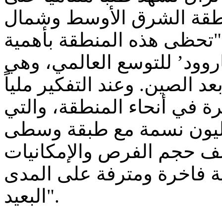
نطقة الشرق الأوسط وشمال
"تحظى هذه المنطقة بأهمية
وود’ للتوسع العالمي، وهي
 الصين. وعند التفكير ملياً
برى الـ 35 المنتشرة في أنحاء المنطقة، والتي
مليون نسمة مع طبقة وسطى
شف حجم الفرص والإمكانيات
مية فاخرة ومترفة على المدى
البعيد".