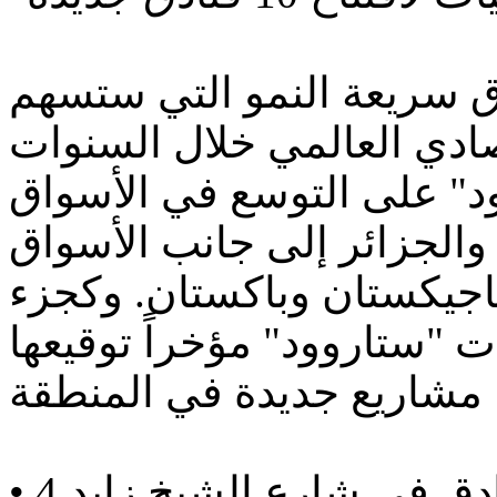
واق سريعة النمو التي ستسهم
نمو الاقتصادي العالمي خلال السنوات
وود" على التوسع في الأسواق
 والجزائر إلى جانب الأسواق
طاجيكستان وباكستان. وكجزء
ت "ستاروود" مؤخراً توقيعها
• 4 فنادق جديدة في دبي منها 3 فنادق في شارع الشيخ زايد