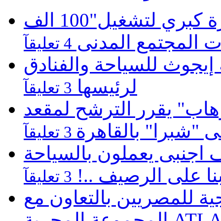
موبينيل تطلق مبادرة كبري لتشغيل"100 الف
 المجتمع المدنى
4 تعليقآ
يجوث للسياحة والفنادق
لرئيسها
3 تعليقآ
هاب" يقرر الترشح لمقعد
لى "شبرا" بالقاهرة
3 تعليقآ
كارثية بالغردقة 22 الف اجنبى يعملون بالسياحة
نا على الرصيف ..!
3 تعليقآ
 للمصريين بالتعاون مع
ATLASZ Wor