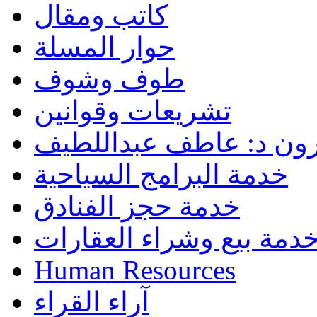
كاتب ومقال
حوار المسلة
طوف وشوف
تشريعات وقوانين
رون د: عاطف عبداللطيف
خدمة البرامج السياحية
خدمة حجز الفنادق
دمة بيع وشراء العقارات
Human Resources
آراء القراء