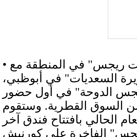
• إطلاق العلامة الفاخرة "سانت ريجس" في المنطقة مع
رة السعديات" في أبوظبي،
ريجس الدوحة" في أول حضور
ضمن السوق القطرية. وستقوم
م الحالي بافتتاح فندق آخر
جس" الفاخرة على كورنيش