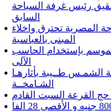
شقيق رئيس غرفة السياحة
السابق
حة المصرية تحترق واخلاء
المبنى بالعباسية
 الموسم بإستخدام الحاسب
الآلى
 الشمـس طــيبة بأثارهـا
الشـامخــة
حج القرعة السبت القادم