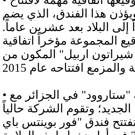
يؤذن هذا الفندق، الذي يضم
 إلى البلاد بعد عشرين عاماً.
ع المجموعة مؤخراً اتفاقية
 شيراتون اربيل" المكون من
• إطلاق الفندق الخامس لمجموعة "ستاروود" في الجزائر مع
الجديد؛ وتقوم الشركة حالياً
تفتتح فندق "فور بوينتس باي