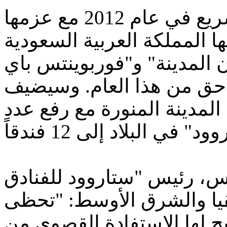
وتواصل "ستاروود" نموها السريع في عام 2012 مع عزمها
ا المملكة العربية السعودية
 المدينة" و"فوربوينتس باي
احق من هذا العام. وسيضيف
حو 500 غرفة إلى المدينة المنورة مع رفع عدد
وس، رئيس "ستاروود للفنادق
قيا والشرق الأوسط: "تحظى
يح لها الاستفادة القصوى من