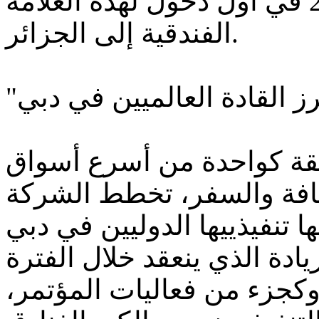
شيراتون" في وهران عام 2014 في أول دخول لهذه العلامة
الفندقية إلى الجزائر.
نطقة كواحدة من أسرع أسواق
يافة والسفر، تخطط الشركة
مسؤوليها تنفيذييها الدوليين في دبي
دة الذي ينعقد خلال الفترة
متدة بين 9-11 مايو 2012. وكجزء من فعاليات المؤتمر،