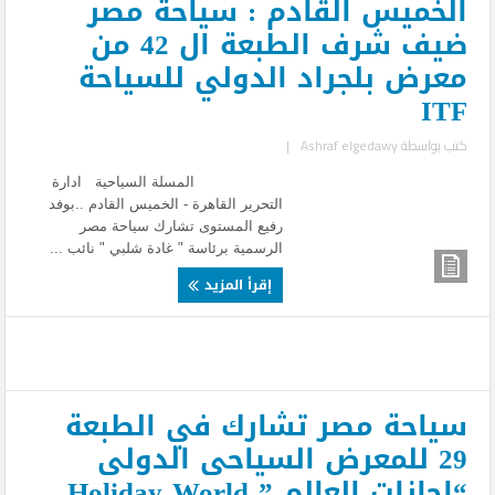
الخميس القادم : سياحة مصر
ضيف شرف الطبعة ال 42 من
معرض بلجراد الدولي للسياحة
ITF
كتب بواسطة
Ashraf elgedawy
|
المسلة السياحية ادارة
التحرير القاهرة - الخميس القادم ..بوفد
رفيع المستوى تشارك سياحة مصر
الرسمية برئاسة " غادة شلبي " نائب ...
إقرأ المزيد
سياحة مصر تشارك في الطبعة
29 للمعرض السياحى الدولى
“اجازات العالم ” Holiday World