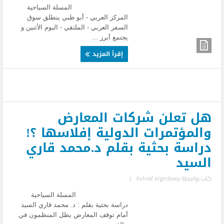
المسلة السياحية
المركز العربي - أبو ظبي ينطلق سوق
السفر العربي - الملتقي - اليوم الأثنين و
يجتمع أبرز ...
إقرأ المزيد
هل تعلن شركات المعارض
والمؤتمرات الدولية إفلاسها ؟!
دراسة بحثية بقلم د.محمد قاري
السيد
كتب بواسطة
Ashraf elgedawy
|
المسلة السياحية
دراسة بحثية بقلم : د. محمد قاري السيد
أمام توقف المعارض يظل المنظمون في