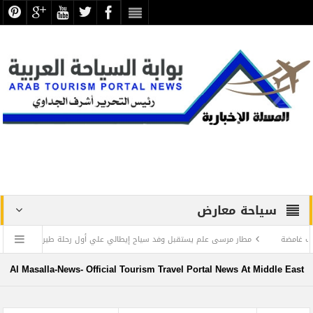
سياحة معارض
مطار مرسى علم يستقبل وفد سياح إيطالي علي أول رحلة طيران عارض من ميلانو
كندا ت
ام وتعزيز مفاهيم الحوار في المنطقة العربية
Al Masalla-News- Official Tourism Travel Portal News At Middle East