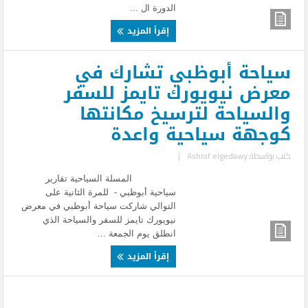
الدورة ال ...
إقرأ المزيد
سياحة أبوظبي تشارك في
معرض نيويورك تايمز للسفر
والسياحة لترسيخ مكانتها
كوجهة سياحية واعدة
كتب بواسطة
Ashraf elgedawy
|
المسلة السياحية تقارير
سياحية أبوظبي - للمرة الثانية على
التوالي شاركت سياحة أبوظبي في معرض
نيويورك تايمز للسفر والسياحة الذي
انطلق يوم الجمعة ...
إقرأ المزيد