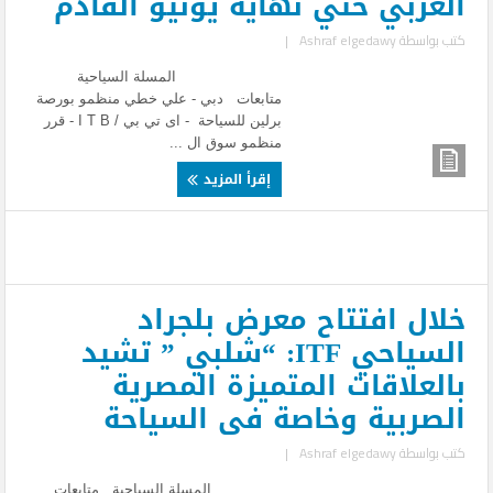
العربي حتي نهاية يونيو القادم
كتب بواسطة
Ashraf elgedawy
|
المسلة السياحية
متابعات دبي - علي خطي منظمو بورصة
برلين للسياحة - اى تي بي / I T B - قرر
منظمو سوق ال ...
إقرأ المزيد
خلال افتتاح معرض بلجراد
السياحي ITF: “شلبي ” تشيد
بالعلاقات المتميزة المصرية
الصربية وخاصة فى السياحة
كتب بواسطة
Ashraf elgedawy
|
المسلة السياحية متابعات