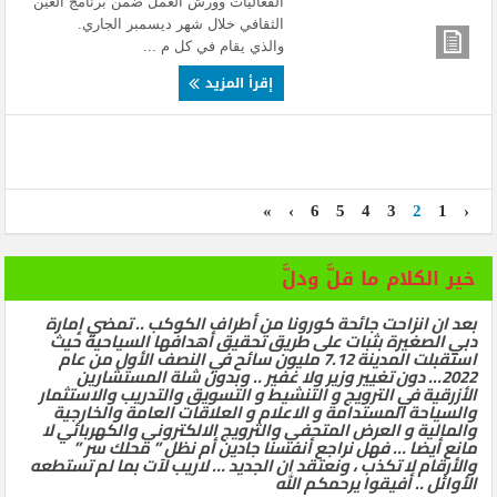
الفعاليات وورش العمل ضمن برنامج العين
الثقافي خلال شهر ديسمبر الجاري.
والذي يقام في كل م ...
إقرأ المزيد
»
›
6
5
4
3
2
1
‹
خير الكلام ما قلَّ ودلَّ
بعد ان انزاحت جائحة كورونا من أطراف الكوكب .. تمضي إمارة
دبي الصغيرة بثبات على طريق تحقيق أهدافها السياحية حيث
استقبلت المدينة 7.12 مليون سائح في النصف الأول من عام
2022… دون تغيير وزير ولا غفير .. وبدون شلة المستشارين
الأزرقية في الترويج و التنشيط و التسويق والتدريب والاستثمار
والسياحة المستدامة و الاعلام و العلاقات العامة والخارجية
والمالية و العرض المتحفي والترويج الالكتروني والكهربائي لا
مانع أيضا … فهل نراجع أنفسنا جادين أم نظل ” محلك سر ”
والأرقام لا تكذب ، ونعتقد ان الجديد … لاريب لآت بما لم تستطعه
الأوائل .. أفيقوا يرحمكم الله