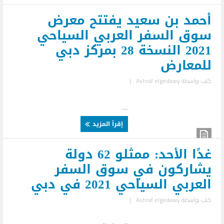
أحمد بن سعيد يفتتح معرض
سوق السفر العربي السياحي
2021 النسخة 28 بمركز دبي
للمعارض
كتب بواسطة
Ashraf elgedawy
|
...
إقرأ المزيد
غدًا الأحد: ممثلو 62 دولة
يشاركون في سوق السفر
العربي السياحي 2021 في دبي
كتب بواسطة
Ashraf elgedawy
|