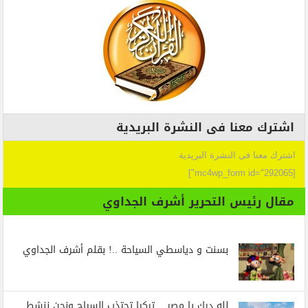
اشترك معنا فى النشرة البريدية
اشترك معنا فى النشرة البريدية
[mc4wp_form id="292065"]
مقال رئيس التحرير أشرف الجداوي
بسنت و دياسطي السياحة ..! بقلم أشرف الجداوي
لله درك يا مصر .. تركيا تجتذب السياح ونحن ننشط