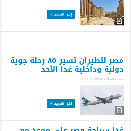
...
إقرأ المزيد
مصر للطيران تسير ٨٥ رحلة جوية
دولية وداخلية غدا الأحد
كتب بواسطة
Ashraf elgedawy
|
...
إقرأ المزيد
غدا سياحة مصر علي موعد مع