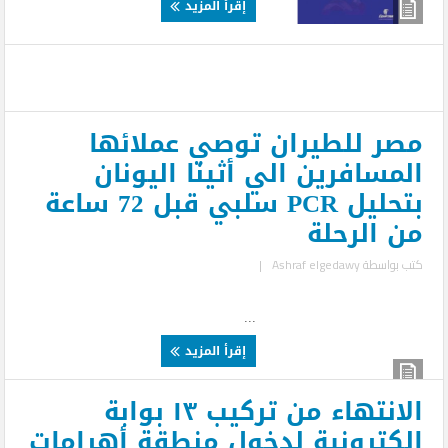
إقرأ المزيد
مصر للطيران توصي عملائها
المسافرين الي أثينا اليونان
بتحليل PCR سلبي قبل 72 ساعة
من الرحلة
كتب بواسطة
Ashraf elgedawy
|
...
إقرأ المزيد
الانتهاء من تركيب ١٣ بوابة
إلكترونية لدخول منطقة أهرامات