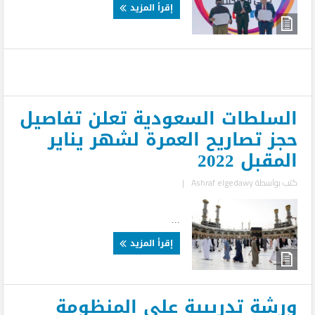
إقرأ المزيد
السلطات السعودية تعلن تفاصيل
حجز تصاريح العمرة لشهر يناير
المقبل 2022
كتب بواسطة
Ashraf elgedawy
|
...
إقرأ المزيد
ورشة تدريبية علي المنظومة