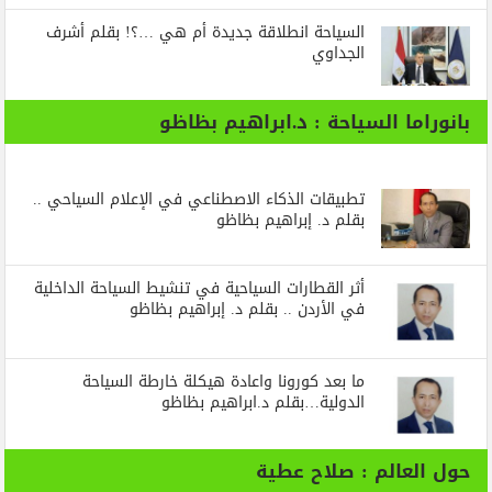
السياحة انطلاقة جديدة أم هي …؟! بقلم أشرف
الجداوي
بانوراما السياحة : د.ابراهيم بظاظو
تطبيقات الذكاء الاصطناعي في الإعلام السياحي ..
بقلم د. إبراهيم بظاظو
أثر القطارات السياحية في تنشيط السياحة الداخلية
في الأردن .. بقلم د. إبراهيم بظاظو
ما بعد كورونا واعادة هيكلة خارطة السياحة
الدولية…بقلم د.ابراهيم بظاظو
حول العالم : صلاح عطية