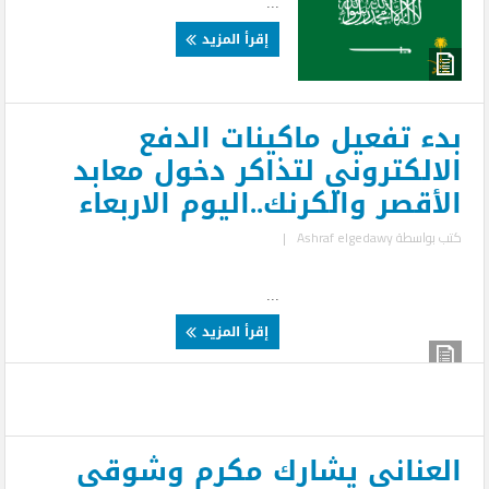
...
إقرأ المزيد
بدء تفعيل ماكينات الدفع
الالكتروني لتذاكر دخول معابد
الأقصر والكرنك..اليوم الاربعاء
كتب بواسطة
Ashraf elgedawy
|
...
إقرأ المزيد
العناني يشارك مكرم وشوقي