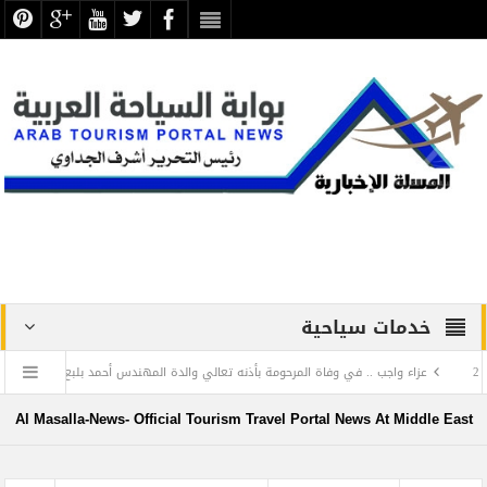
خدمات سياحية
جب .. في وفاة المرحومة بأذنه تعالي والدة المهندس أحمد بلبع الخبير الفندقي صاحب بلبع جرو
تجليات اللغة العربية في بهاء الخط العربي.. معارض مؤقتة بمناسبة الاحتفال باليوم العالمي ل
Al Masalla-News- Official Tourism Travel Portal News At Middle East