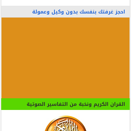
احجز غرفتك بنفسك بدون وكيل وعمولة
القران الكريم ونخبة من التفاسير الصوتية