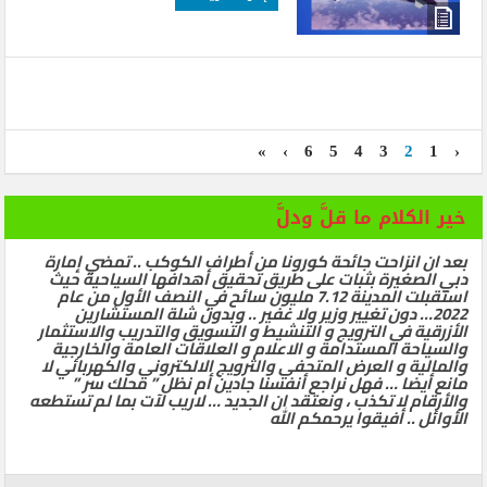
»
›
6
5
4
3
2
1
‹
خير الكلام ما قلَّ ودلَّ
بعد ان انزاحت جائحة كورونا من أطراف الكوكب .. تمضي إمارة
دبي الصغيرة بثبات على طريق تحقيق أهدافها السياحية حيث
استقبلت المدينة 7.12 مليون سائح في النصف الأول من عام
2022… دون تغيير وزير ولا غفير .. وبدون شلة المستشارين
الأزرقية في الترويج و التنشيط و التسويق والتدريب والاستثمار
والسياحة المستدامة و الاعلام و العلاقات العامة والخارجية
والمالية و العرض المتحفي والترويج الالكتروني والكهربائي لا
مانع أيضا … فهل نراجع أنفسنا جادين أم نظل ” محلك سر ”
والأرقام لا تكذب ، ونعتقد ان الجديد … لاريب لآت بما لم تستطعه
الأوائل .. أفيقوا يرحمكم الله