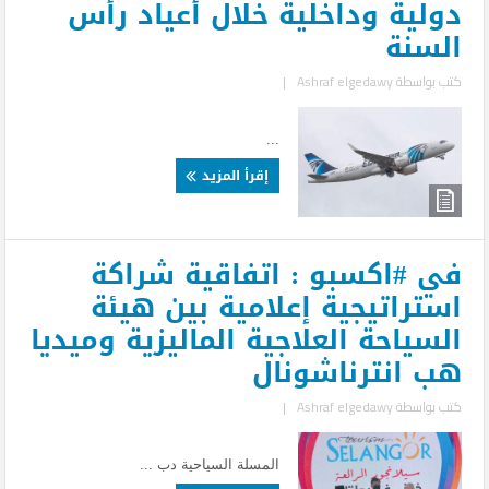
دولية وداخلية خلال أعياد رأس
السنة
كتب بواسطة
Ashraf elgedawy
|
...
إقرأ المزيد
في #اكسبو : اتفاقية شراكة
استراتيجية إعلامية بين هيئة
السياحة العلاجية الماليزية وميديا
هب انترناشونال
كتب بواسطة
Ashraf elgedawy
|
المسلة السياحية دب ...