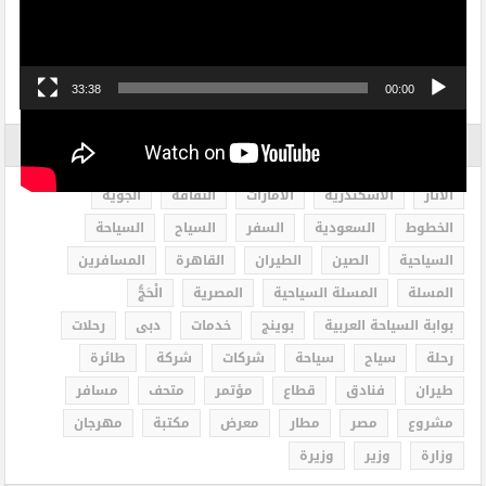
33:38
00:00
الاكثر بحثاً
الاثار
الاسكندرية
الامارات
الثقافة
الجوية
الخطوط
السعودية
السفر
السياح
السياحة
السياحية
الصين
الطيران
القاهرة
المسافرين
المسلة
المسلة السياحية
المصرية
الْحَجُّ
بوابة السياحة العربية
بوينج
خدمات
دبى
رحلات
رحلة
سياح
سياحة
شركات
شركة
طائرة
طيران
فنادق
قطاع
مؤتمر
متحف
مسافر
مشروع
مصر
مطار
معرض
مكتبة
مهرجان
وزارة
وزير
وزيرة