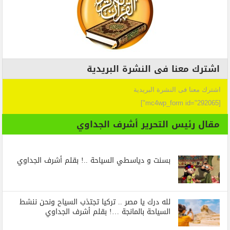
اشترك معنا فى النشرة البريدية
اشترك معنا فى النشرة البريدية
[mc4wp_form id="292065"]
مقال رئيس التحرير أشرف الجداوي
بسنت و دياسطي السياحة ..! بقلم أشرف الجداوي
لله درك يا مصر .. تركيا تجتذب السياح ونحن ننشط
السياحة بالمانجة …! بقلم أشرف الجداوي